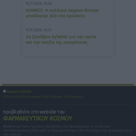
15/7/2026, 16:05
ΚΟRRES: Η συλλογή Aegean Bronze
υποδέχεται δύο νέα προϊόντα
11/3/2026, 16:57
2ο Συνέδριο Infokids για την υγεία
και την ευεξία της οικογένειας
Αρχική σελίδα
Η Εταιρεία
Επικοινωνία
Όροι Χρήσης
Ισολογισμοί
προβληθείτε στο website του
ΦΑΡΜΑΚΕΥΤΙΚΟΥ ΚΟΣΜΟΥ
Μάθετε για τους τρόπους προβολής και προσεγγίστε το κοινό σας
αποτελεσματικά, μέσα από το δημοφιλέστερο site στο χώρο του φαρμάκου και
της υγείας.