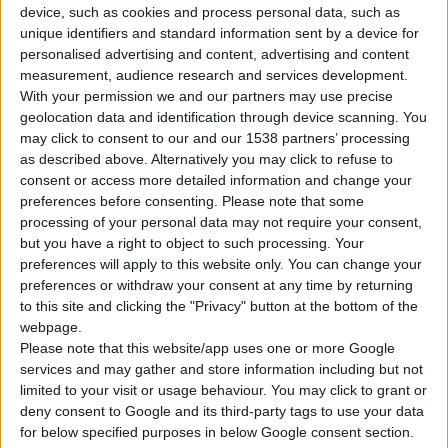
device, such as cookies and process personal data, such as
unique identifiers and standard information sent by a device for
personalised advertising and content, advertising and content
measurement, audience research and services development.
With your permission we and our partners may use precise
geolocation data and identification through device scanning. You
may click to consent to our and our 1538 partners’ processing
as described above. Alternatively you may click to refuse to
O
ΟΦΕΤ
βραβεύτηκε για
4
η συνεχή χρονιά με την ανώτατη
consent or access more detailed information and change your
διάκριση υπευθυνότητας
Kotinos Olympic Wreath
στη
18
η
preferences before consenting.
Please note that some
Τελετή Απονομής των
«Responsible Management Excellence
processing of your personal data may not require your consent,
Awards 2025»,
με θέμα
«Sustainable Actions Make the
but you have a right to object to such processing. Your
preferences will apply to this website only. You can change your
Difference».
preferences or withdraw your consent at any time by returning
to this site and clicking the "Privacy" button at the bottom of the
Οι φαρμακοβιομηχανίες του Ομίλου Τσέτη,
UNI-PHARMA
και
webpage.
InterMed
, ξεχώρισαν ανάμεσα σε εταιρείες που
Please note that this website/app uses one or more Google
services and may gather and store information including but not
δραστηριοποιούνται στη χώρα μας και έχουν αξιολογηθεί,
limited to your visit or usage behaviour. You may click to grant or
βαθμολογηθεί και πιστοποιηθεί βάσει του μοντέλου
deny consent to Google and its third-party tags to use your data
Responsible Management Excellence του EBEN.
for below specified purposes in below Google consent section.