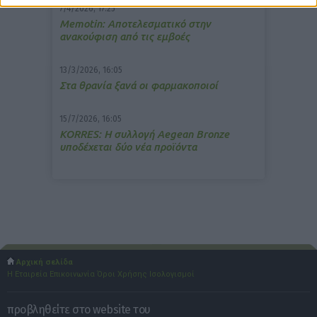
7/4/2026, 17:25
Memotin: Αποτελεσματικό στην
ανακούφιση από τις εμβοές
13/3/2026, 16:05
Στα θρανία ξανά οι φαρμακοποιοί
15/7/2026, 16:05
ΚΟRRES: Η συλλογή Aegean Bronze
υποδέχεται δύο νέα προϊόντα
Αρχική σελίδα
Η Εταιρεία
Επικοινωνία
Όροι Χρήσης
Ισολογισμοί
προβληθείτε στο website του