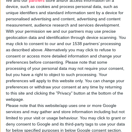
We and our
partners
store and/or access information on a
device, such as cookies and process personal data, such as
unique identifiers and standard information sent by a device for
personalised advertising and content, advertising and content
measurement, audience research and services development.
With your permission we and our partners may use precise
geolocation data and identification through device scanning. You
may click to consent to our and our 1538 partners’ processing
Ο
Όμιλος Σαράντη
και το
megabrand SANITAS
ένωσαν για
as described above. Alternatively you may click to refuse to
consent or access more detailed information and change your
ακόμα μία φορά τις δυνάμεις τους με την ΑΒ Βασιλόπουλος και
preferences before consenting.
Please note that some
πραγματοποίησαν την 2η κοινή δράση καθαρισμού στο '
Αλσος
processing of your personal data may not require your consent,
Βεΐκου
στο
Γαλάτσι
, υποστηρίζοντας το έργο του
but you have a right to object to such processing. Your
Πανελλήνιου Εθελοντικού Κινήματος
Save your Hood
.
preferences will apply to this website only. You can change your
preferences or withdraw your consent at any time by returning
to this site and clicking the "Privacy" button at the bottom of the
Ειδικότερα, το Σάββατο 06 Απριλίου, πραγματοποιήθηκε με
webpage.
επιτυχία η περιβαλλοντική
δράση καθαρισμού
στο
Please note that this website/app uses one or more Google
καταπράσινο πάρκο των 256 στρεμμάτων. Στο κάλεσμα
services and may gather and store information including but not
ανταποκρίθηκαν άμεσα περισσότεροι από 50 εργαζόμενοι των
limited to your visit or usage behaviour. You may click to grant or
deny consent to Google and its third-party tags to use your data
δύο εταιρειών με τις οικογένειές τους, καταφέρνοντας να
for below specified purposes in below Google consent section.