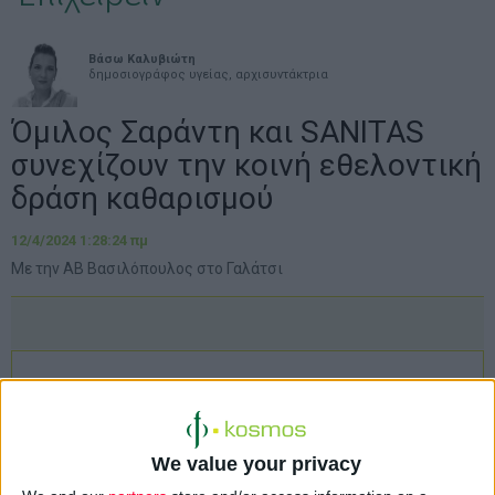
Βάσω Καλυβιώτη
δημοσιογράφος υγείας, αρχισυντάκτρια
Όμιλος Σαράντη και SANITAS
συνεχίζουν την κοινή εθελοντική
δράση καθαρισμού
12/4/2024 1:28:24 πμ
Με την ΑΒ Βασιλόπουλος στο Γαλάτσι
We value your privacy