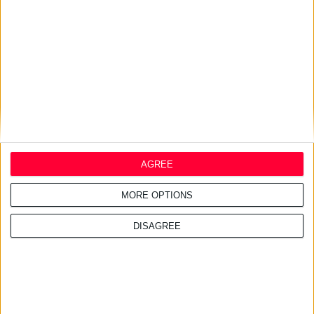
24/7/2026 1:41:29 μμ
Opella: Μεγάλη επένδυση $70
εκατ. στα προβιοτικά
AGREE
MORE OPTIONS
DISAGREE