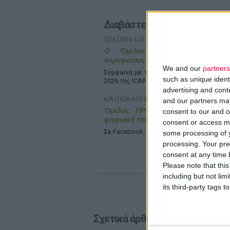
Διαβάστε επίσης
12/6/2026 4:35:49 μμ
Ο Όμιλος ΠΡΟΣΥΦΑΠΕ ανάμε
κορυφαίους εργοδότες της χώρας
We and our
partners
Σύμφωνα με την έκδοση Leading Employe
such as unique ident
2026 της ICAP CRIF
advertising and con
4/6/2026 4:23:42 μμ
and our partners may
Όμιλος ΠΡΟΣΥΦΑΠΕ: Αξιοποιεί 
consent to our and o
ψηφιακά του κανάλια
consent or access m
Σε Facebook, LinkedIn και YouTube
some processing of y
processing. Your pre
consent at any time b
Please note that thi
including but not lim
its third-party tags
Σχετικά άρθρα