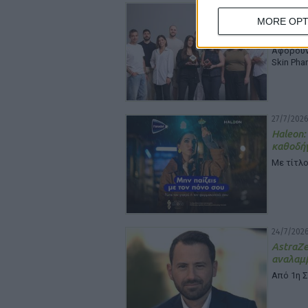
29/7/2026
MORE OPT
InterMe
της
Αφορούν 
Skin Pha
27/7/2026
Haleon:
καθοδή
Με τίτλο
24/7/2026
Astra
αναλαμβ
Από 1η 