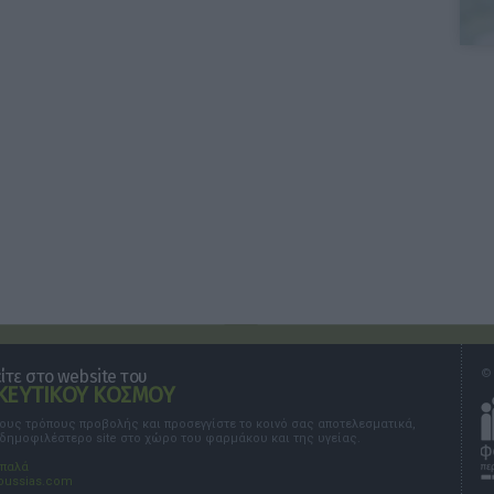
τε στο website του
© 
ΕΥΤΙΚΟΥ ΚΟΣΜΟΥ
τους τρόπους προβολής και προσεγγίστε το κοινό σας αποτελεσματικά,
 δημοφιλέστερο site στο χώρο του φαρμάκου και της υγείας.
σπαλά
oussias.com