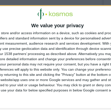
σα στους
We value your privacy
store and/or access information on a device, such as cookies and pro
rs in Greece
ifiers and standard information sent by a device for personalised adver
tent measurement, audience research and services development.
With 
 use precise geolocation data and identification through device scanni
σταθερά τα
ur 1538 partners’ processing as described above. Alternatively you may 
ore detailed information and change your preferences before consenti
our personal data may not require your consent, but you have a right t
ferences will apply to this website only. You can change your preferen
y returning to this site and clicking the "Privacy" button at the bottom
s website/app uses one or more Google services and may gather and st
ited to your visit or usage behaviour. You may click to grant or deny c
 to use your data for below specified purposes in below Google consent s