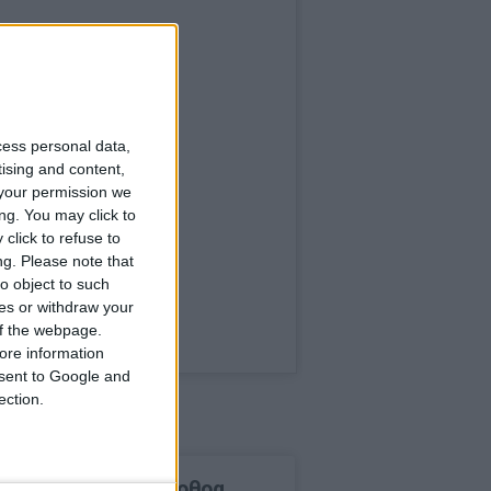
cess personal data,
tising and content,
your permission we
ng. You may click to
click to refuse to
ng.
Please note that
o object to such
ces or withdraw your
 of the webpage.
ore information
onsent to Google and
ection.
δημοφιλέστερα άρθρα