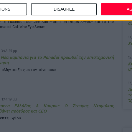
 4:17:34 μμ
IONS
DISAGREE
A
d: Απέσπασε δύο διεθνείς διακρίσεις για τις καμπανιές
7/
M
το Luxurious SunCare Sun Protection Drops SPF50+ και το The
α
rmacist Caffeine Eye Serum
13
Σ
 3:48:25 μμ
 Νέα καμπάνια για το Panadol προωθεί την επιστημονική
15
γηση
Κ
υ
: «Μην παίζεις με τον πόνο σου»
12
Α
τ
 1:44:19 μμ
τ
Zeneca Ελλάδας & Κύπρου: Ο Σταύρος Ντογιάκος
άνει πρόεδρος και CEO
Σεπτεμβρίου