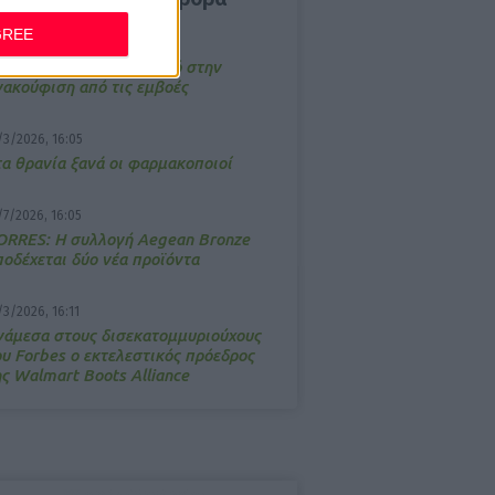
GREE
4/2026, 17:25
emotin: Αποτελεσματικό στην
νακούφιση από τις εμβοές
/3/2026, 16:05
τα θρανία ξανά οι φαρμακοποιοί
/7/2026, 16:05
ΟRRES: Η συλλογή Aegean Bronze
ποδέχεται δύο νέα προϊόντα
/3/2026, 16:11
νάμεσα στους δισεκατομμυριούχους
ου Forbes o εκτελεστικός πρόεδρος
ης Walmart Boots Alliance