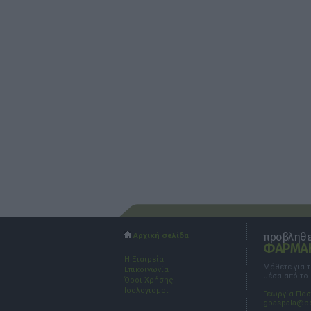
προβληθεί
Αρχική σελίδα
ΦΑΡΜΑΚ
Η Εταιρεία
Μάθετε για 
Επικοινωνία
μέσα από το
Όροι Χρήσης
Ισολογισμοί
Γεωργία Πα
gpaspala@b