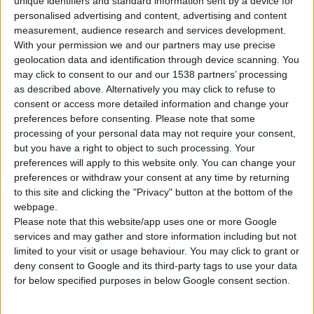
unique identifiers and standard information sent by a device for
personalised advertising and content, advertising and content
measurement, audience research and services development.
With your permission we and our partners may use precise
geolocation data and identification through device scanning. You
may click to consent to our and our 1538 partners’ processing
as described above. Alternatively you may click to refuse to
consent or access more detailed information and change your
preferences before consenting.
Please note that some
processing of your personal data may not require your consent,
but you have a right to object to such processing. Your
preferences will apply to this website only. You can change your
preferences or withdraw your consent at any time by returning
to this site and clicking the "Privacy" button at the bottom of the
webpage.
Με το μήνυμα:
"
Στηρίζουμε τις προσπάθειες των συνεργατών
Please note that this website/app uses one or more Google
μας, μένοντας δίπλα στον Έλληνα φαρμακοποιό"
,
ο Όμιλος
services and may gather and store information including but not
ΠΡΟΣΥΦΑΠΕ γιορτάζει τα 40 χρόνια του.
limited to your visit or usage behaviour. You may click to grant or
deny consent to Google and its third-party tags to use your data
for below specified purposes in below Google consent section.