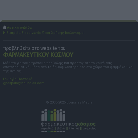
Αρχική σελίδα
Η Εταιρεία
Επικοινωνία
Όροι Χρήσης
Ισολογισμοί
προβληθείτε στο website του
ΦΑΡΜΑΚΕΥΤΙΚΟΥ ΚΟΣΜΟΥ
Μάθετε για τους τρόπους προβολής και προσεγγίστε το κοινό σας
αποτελεσματικά, μέσα από το δημοφιλέστερο site στο χώρο του φαρμάκου και
της υγείας.
Γεωργία Πασπαλά
gpaspala@boussias.com
© 2006-2025 Boussias Media