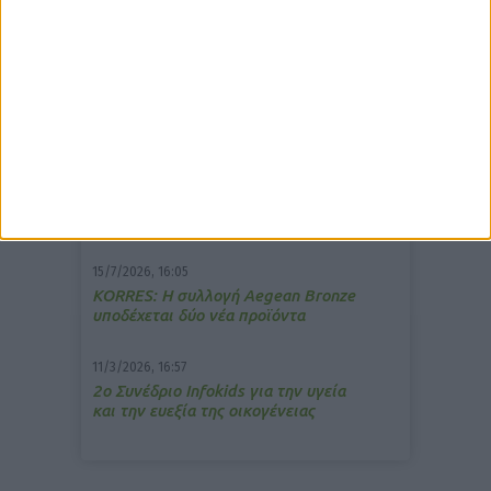
δημοφιλέστερα άρθρα
7/4/2026, 17:25
Memotin: Αποτελεσματικό στην
ανακούφιση από τις εμβοές
13/3/2026, 16:05
Στα θρανία ξανά οι φαρμακοποιοί
15/7/2026, 16:05
ΚΟRRES: Η συλλογή Aegean Bronze
υποδέχεται δύο νέα προϊόντα
11/3/2026, 16:57
2ο Συνέδριο Infokids για την υγεία
και την ευεξία της οικογένειας