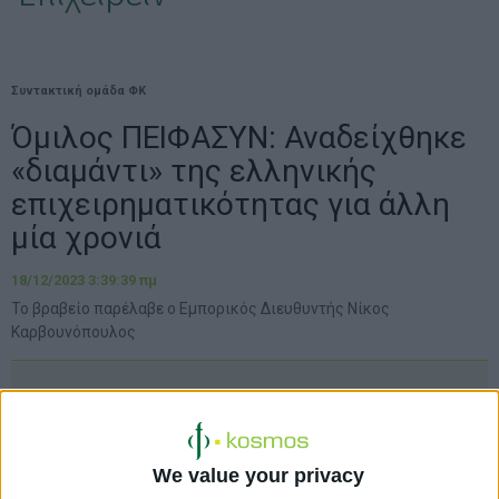
Συντακτική ομάδα ΦΚ
Όμιλος ΠΕΙΦΑΣΥΝ: Αναδείχθηκε
«διαμάντι» της ελληνικής
επιχειρηματικότητας για άλλη
μία χρονιά
18/12/2023 3:39:39 πμ
Το βραβείο παρέλαβε ο Εμπορικός Διευθυντής Νίκος
Καρβουνόπουλος
We value your privacy