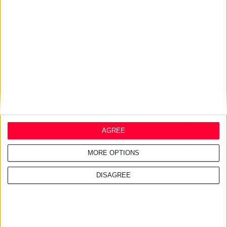
24/7/2026 1:41:29 μμ
Opella: Μεγάλη επένδυση $70
εκατ. στα προβιοτικά
AGREE
MORE OPTIONS
DISAGREE