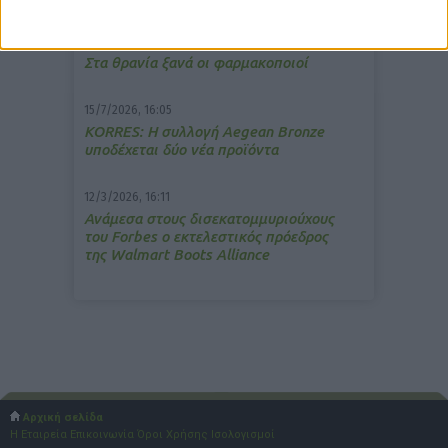
13/3/2026, 16:05
Στα θρανία ξανά οι φαρμακοποιοί
15/7/2026, 16:05
ΚΟRRES: Η συλλογή Aegean Bronze
υποδέχεται δύο νέα προϊόντα
12/3/2026, 16:11
Ανάμεσα στους δισεκατομμυριούχους
του Forbes o εκτελεστικός πρόεδρος
της Walmart Boots Alliance
Αρχική σελίδα
Η Εταιρεία
Επικοινωνία
Όροι Χρήσης
Ισολογισμοί