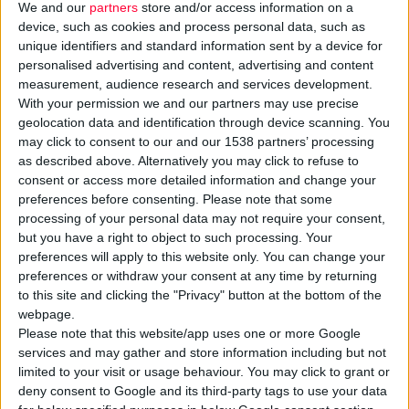
We and our
partners
store and/or access information on a
device, such as cookies and process personal data, such as
unique identifiers and standard information sent by a device for
personalised advertising and content, advertising and content
measurement, audience research and services development.
With your permission we and our partners may use precise
geolocation data and identification through device scanning. You
may click to consent to our and our 1538 partners’ processing
as described above. Alternatively you may click to refuse to
consent or access more detailed information and change your
preferences before consenting.
Please note that some
Ο
Όμιλος ΠΕΙΦΑΣΥΝ
αναδείχθηκε για άλλη μια φορά ως ένα
processing of your personal data may not require your consent,
από τα
«Διαμάντια»
της ελληνικής επιχειρηματικότητας για το
but you have a right to object to such processing. Your
έτος 2022.
preferences will apply to this website only. You can change your
preferences or withdraw your consent at any time by returning
to this site and clicking the "Privacy" button at the bottom of the
Σε μια λαμπερή γιορτή του επιχειρείν, στις 14/12, η
webpage.
Ναυτεμπορική επιβράβευσε τις επιχειρήσεις που ξεχώρισαν
Please note that this website/app uses one or more Google
για τις σημαντικές επιδόσεις τους, τόσο σε επίπεδο μεγεθών
services and may gather and store information including but not
και επενδύσεων όσο και σε επίπεδο απασχόλησης.
limited to your visit or usage behaviour. You may click to grant or
deny consent to Google and its third-party tags to use your data