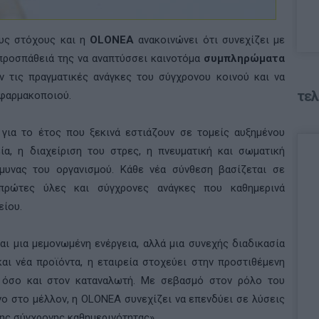
ους στόχους και η
OLONEA
ανακοινώνει ότι συνεχίζει με
προσπάθειά της να αναπτύσσει καινοτόμα
συμπληρώματα
ν τις πραγματικές ανάγκες του σύγχρονου κοινού και να
τελ
 φαρμακοποιού.
 για το έτος που ξεκινά εστιάζουν σε τομείς αυξημένου
ία, η διαχείριση του στρες, η πνευματική και σωματική
άμυνας του οργανισμού. Κάθε νέα σύνθεση βασίζεται σε
 πρώτες ύλες και σύγχρονες ανάγκες που καθημερινά
είου.
ναι μια μεμονωμένη ενέργεια, αλλά μια συνεχής διαδικασία
αι νέα προϊόντα, η εταιρεία στοχεύει στην προστιθέμενη
ς όσο και στον καταναλωτή. Με σεβασμό στον ρόλο του
ο στο μέλλον, η OLONEA συνεχίζει να επενδύει σε λύσεις
της σύγχρονης καθημερινότητας».