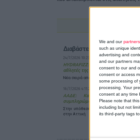
We and our
partners
Διαβάστε επίσης
such as unique ident
advertising and con
24/7/2026 10:23:43 πμ
and our partners may
HYDRAFIZZ: Μέγιστη ενυδάτωση
consent to our and o
αθλητές της καθημερινότητας
consent or access m
Νέα σειρά από τις εταιρείες ΒΙΑΝΕΞ & Β
some processing of y
processing. Your pre
16/7/2026 4:11:23 μμ
consent at any time b
ΑΑΔΕ: Κατασχέθηκαν χιλιάδες
Please note that thi
συμπληρώματα διατροφής
including but not lim
Στην υπόθεση εμπλέκονται φαρμακείο 
its third-party tags
στην Αττική