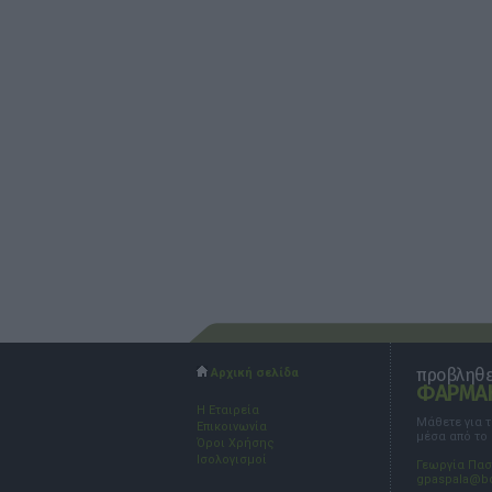
προβληθεί
Αρχική σελίδα
ΦΑΡΜΑΚ
Η Εταιρεία
Μάθετε για 
Επικοινωνία
μέσα από το
Όροι Χρήσης
Ισολογισμοί
Γεωργία Πα
gpaspala@b