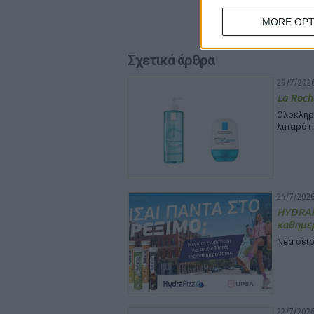
MORE OPT
Σχετικά άρθρα
29/7/2026
La Roch
Ολοκληρ
λιπαρότ
24/7/2026
HYDRA
καθημε
Νέα σειρ
22/7/2026