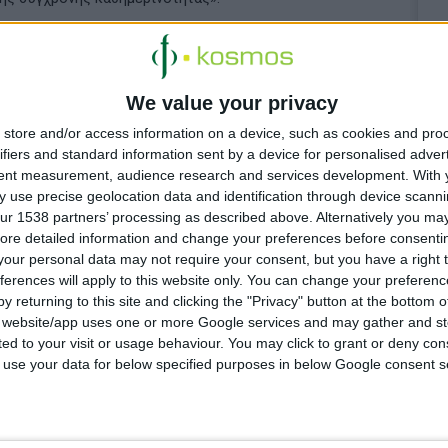
We value your privacy
store and/or access information on a device, such as cookies and pro
ifiers and standard information sent by a device for personalised adver
tent measurement, audience research and services development.
With 
 use precise geolocation data and identification through device scanni
 για τους
ur 1538 partners’ processing as described above. Alternatively you may 
ore detailed information and change your preferences before consenti
ΙΑΝ
our personal data may not require your consent, but you have a right t
ferences will apply to this website only. You can change your preferen
y returning to this site and clicking the "Privacy" button at the bottom
 παράνομα
s website/app uses one or more Google services and may gather and st
ited to your visit or usage behaviour. You may click to grant or deny c
και εταιρεία
 to use your data for below specified purposes in below Google consent s