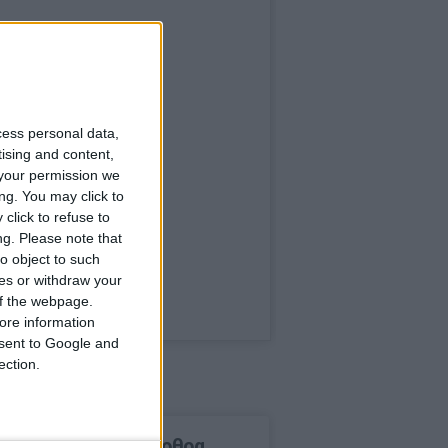
cess personal data,
tising and content,
your permission we
ng. You may click to
click to refuse to
ng.
Please note that
o object to such
ces or withdraw your
 of the webpage.
ore information
onsent to Google and
ection.
δημοφιλέστερα άρθρα