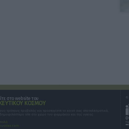
τε στο website του
© 
ΕΥΤΙΚΟΥ ΚΟΣΜΟΥ
τους τρόπους προβολής και προσεγγίστε το κοινό σας αποτελεσματικά,
 δημοφιλέστερο site στο χώρο του φαρμάκου και της υγείας.
σπαλά
oussias.com