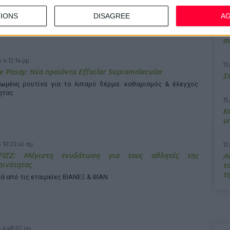
IONS
DISAGREE
A
7/
M
α
 4:12:14 μμ
13
e Posay: Νέα προϊόντα Effaclar Supramolecular
Σ
ωμένη ρουτίνα για το λιπαρό δέρμα: καθαρισμός & έλεγχος
ητας
15
Κ
υ
 10:23:43 πμ
12
FIZZ: Μέγιστη ενυδάτωση για τους αθλητές της
Α
ρινότητας
τ
τ
ά από τις εταιρείες ΒΙΑΝΕΞ & ΒΙΑΝ
 4:48:02 μμ