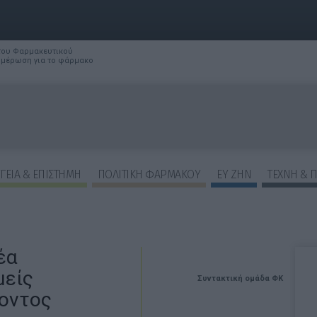
 του Φαρμακευτικού
νημέρωση για το φάρμακο
ΓΕΙΑ & ΕΠΙΣΤΗΜΗ
ΠΟΛΙΤΙΚΗ ΦΑΡΜΑΚΟΥ
ΕΥ ΖΗΝ
ΤΕΧΝΗ & 
έα
μείς
Συντακτική ομάδα ΦΚ
οντος