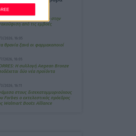
GREE
4/2026, 17:25
emotin: Αποτελεσματικό στην
νακούφιση από τις εμβοές
/3/2026, 16:05
τα θρανία ξανά οι φαρμακοποιοί
/7/2026, 16:05
ΟRRES: Η συλλογή Aegean Bronze
ποδέχεται δύο νέα προϊόντα
/3/2026, 16:11
νάμεσα στους δισεκατομμυριούχους
ου Forbes o εκτελεστικός πρόεδρος
ης Walmart Boots Alliance