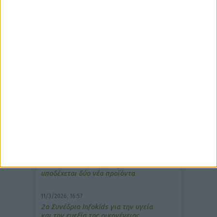
δημοφιλέστερα άρθρα
7/4/2026, 17:25
Memotin: Αποτελεσματικό στην
ανακούφιση από τις εμβοές
13/3/2026, 16:05
Στα θρανία ξανά οι φαρμακοποιοί
15/7/2026, 16:05
ΚΟRRES: Η συλλογή Aegean Bronze
υποδέχεται δύο νέα προϊόντα
11/3/2026, 16:57
2ο Συνέδριο Infokids για την υγεία
και την ευεξία της οικογένειας