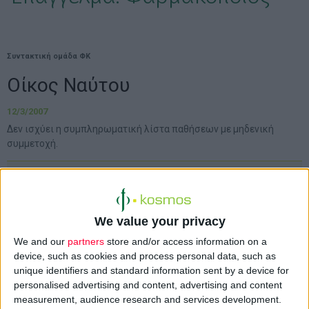
Συντακτική ομάδα ΦΚ
Οίκος Ναύτου
12/3/2007
Δεν ισχύει η συμπληρωματική λίστα παθήσεων με μηδενική
συμμετοχή.
ΠΡΟΣΟΧΗ!
We value your privacy
Η συμπληρωματική λίστα παθήσεων με
μηδενική συμμετοχή του ν.3518/2006 -Φ.Ε.Κ.
We and our
partners
store and/or access information on a
device, such as cookies and process personal data, such as
Α΄ 272 (που καταγράφονται στο κεφάλαιο
unique identifiers and standard information sent by a device for
"Συμμετοχές"- Β' μέρος
Κανονισμού
personalised advertising and content, advertising and content
Εκτέλεσης Συνταγών ) δεν ισχύει για τον
measurement, audience research and services development.