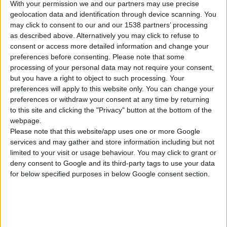
ΟΙΚΟ ΝΑΥΤΟΥ, γιατί το ταμείο ανήκει στο
With your permission we and our partners may use precise
geolocation data and identification through device scanning. You
Υπουργείο Εμπορικής Ναυτιλίας.
may click to consent to our and our 1538 partners’ processing
Για τον ΟΙΚΟ ΝΑΥΤΟΥ ισχύουν όσα
as described above. Alternatively you may click to refuse to
αναφέρονται στο
Α' μέρος
του Κανονισμού
consent or access more detailed information and change your
Εκτέλεσης Συνταγών του ταμείου.
preferences before consenting.
Please note that some
processing of your personal data may not require your consent,
but you have a right to object to such processing. Your
preferences will apply to this website only. You can change your
preferences or withdraw your consent at any time by returning
to this site and clicking the "Privacy" button at the bottom of the
webpage.
Please note that this website/app uses one or more Google
services and may gather and store information including but not
limited to your visit or usage behaviour. You may click to grant or
deny consent to Google and its third-party tags to use your data
Διαβάστε επίσης
for below specified purposes in below Google consent section.
29/7/2026 4:18:55 μμ
Απειλές για μηνύσεις «στέλνει» ο ΠΦΣ στη Merck
Λόγω του τρόπου διάθεσης του φαρμάκου με γοναδοτροπίνη αλφα
29/7/2026 4:17:34 μμ