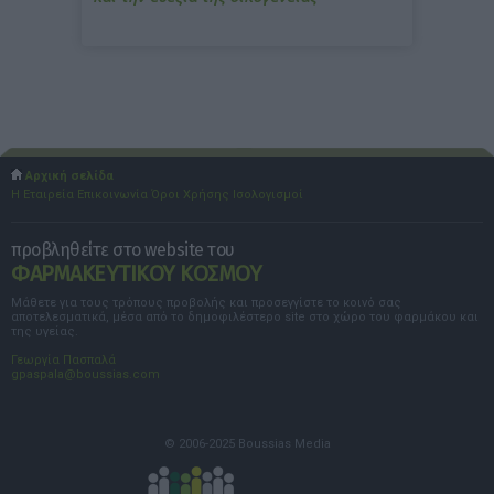
Αρχική σελίδα
Η Εταιρεία
Επικοινωνία
Όροι Χρήσης
Ισολογισμοί
προβληθείτε στο website του
ΦΑΡΜΑΚΕΥΤΙΚΟΥ ΚΟΣΜΟΥ
Μάθετε για τους τρόπους προβολής και προσεγγίστε το κοινό σας
αποτελεσματικά, μέσα από το δημοφιλέστερο site στο χώρο του φαρμάκου και
της υγείας.
Γεωργία Πασπαλά
gpaspala@boussias.com
© 2006-2025 Boussias Media