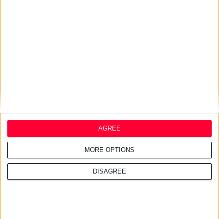
27/7/2026 3:54:33 μμ
Δωρεάν εφαρμογή για τα
εφημερεύοντα φαρμακεία
AGREE
MORE OPTIONS
DISAGREE