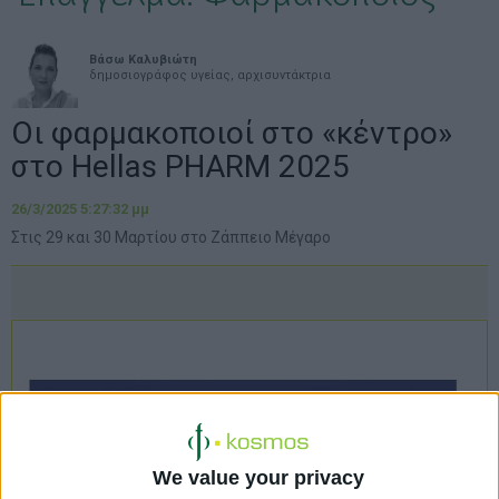
Βάσω Καλυβιώτη
δημοσιογράφος υγείας, αρχισυντάκτρια
Οι φαρμακοποιοί στο «κέντρο»
στο Hellas PHARM 2025
26/3/2025 5:27:32 μμ
Στις 29 και 30 Μαρτίου στο Ζάππειο Μέγαρο
We value your privacy