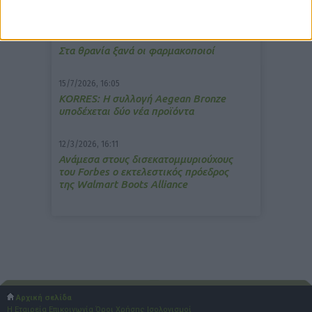
ανακούφιση από τις εμβοές
13/3/2026, 16:05
Στα θρανία ξανά οι φαρμακοποιοί
15/7/2026, 16:05
ΚΟRRES: Η συλλογή Aegean Bronze
υποδέχεται δύο νέα προϊόντα
12/3/2026, 16:11
Ανάμεσα στους δισεκατομμυριούχους
του Forbes o εκτελεστικός πρόεδρος
της Walmart Boots Alliance
Αρχική σελίδα
Η Εταιρεία
Επικοινωνία
Όροι Χρήσης
Ισολογισμοί