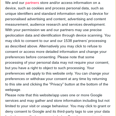
We and our
partners
store and/or access information on a
device, such as cookies and process personal data, such as
unique identifiers and standard information sent by a device for
personalised advertising and content, advertising and content
measurement, audience research and services development.
With your permission we and our partners may use precise
Το Σάββατο 29 Μαρτίου 2025 ανοίγει τις πύλες της η
geolocation data and identification through device scanning. You
may click to consent to our and our 1538 partners’ processing
μεγαλύτερη διοργάνωση της φαρμακευτικής αγοράς, το
as described above. Alternatively you may click to refuse to
φαρμακευτικό συνέδριο-έκθεση Hellas PHARM
, που
consent or access more detailed information and change your
διοργανώνει ο
Φαρμακευτικός Σύλλογος Αττικής
και θα
preferences before consenting.
Please note that some
πραγματοποιηθεί φέτος στο
Ζάππειο
Μέγαρο.
processing of your personal data may not require your consent,
but you have a right to object to such processing. Your
preferences will apply to this website only. You can change your
Το 2025, περισσότερο από κάθε άλλη χρονιά, το συνέδριο
preferences or withdraw your consent at any time by returning
εστιάζει στην ουσιαστική συμβολή του φαρμακοποιού, ως
to this site and clicking the "Privacy" button at the bottom of the
ενεργού μέλους της κοινωνίας, στην πρόληψη και στην
webpage.
Please note that this website/app uses one or more Google
αντιμετώπιση παθογενειών της. Με κεντρικό μήνυμα
«Οι
services and may gather and store information including but not
φαρμακοποιοί στο κέντρο»,
στόχος είναι, μέσα από ομιλίες
limited to your visit or usage behaviour. You may click to grant or
που προκαλούν προβληματισμό, να δοθεί αφορμή για συζήτηση
deny consent to Google and its third-party tags to use your data
σχετικά με θέματα της καθημερινότητας και κοινωνικά