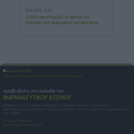
20/4/2026, 13:59
Ο ΕΕΣ υπενθυμίζει τι πρέπει να
περιέχει ένα φαρμακείο αυτοκινήτου
Αρχική σελίδα
Η Εταιρεία
Επικοινωνία
Όροι Χρήσης
Ισολογισμοί
προβληθείτε στο website του
ΦΑΡΜΑΚΕΥΤΙΚΟΥ ΚΟΣΜΟΥ
Μάθετε για τους τρόπους προβολής και προσεγγίστε το κοινό σας
αποτελεσματικά, μέσα από το δημοφιλέστερο site στο χώρο του φαρμάκου και
της υγείας.
Γεωργία Πασπαλά
gpaspala@boussias.com