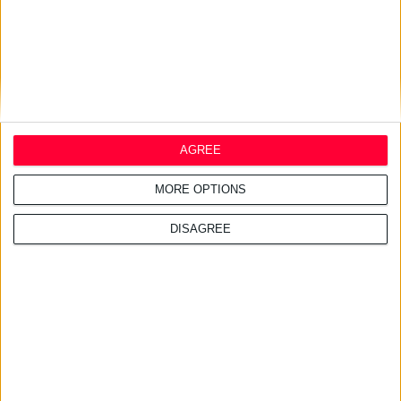
27/7/2026 3:48:25 μμ
Haleon: Νέα καμπάνια για το
Panadol προωθεί την
επιστημονική καθοδήγηση
AGREE
24/7/2026 1:44:19 μμ
AstraZeneca Ελλάδας &
MORE OPTIONS
Κύπρου: Ο Σταύρος Ντογιάκος
αναλαμβάνει πρόεδρος και
DISAGREE
CEO
24/7/2026 1:41:29 μμ
Opella: Μεγάλη επένδυση $70
εκατ. στα προβιοτικά