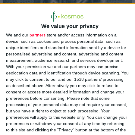
We value your privacy
We and our
partners
store and/or access information on a
Τη λίστα των
top 20 εταιρειών
ανάλογα με τα παγκόσμια
device, such as cookies and process personal data, such as
unique identifiers and standard information sent by a device for
έσοδά
τους συντάσσει και φέτος το Fierce Pharma. Την πρώτη
personalised advertising and content, advertising and content
θέση για το 2023 καταλαμβάνει η
Johnson & Johnson
, τα
measurement, audience research and services development.
έσοδα της οποίας άγγιξαν τα 85,2 δισ. δολάρια, αυξημένα κατά
With your permission we and our partners may use precise
6,5%. Η εταιρεία έχει πολλές χρονιές βρεθεί στην κορυφή της
geolocation data and identification through device scanning. You
may click to consent to our and our 1538 partners’ processing
συγκεκριμένης κατάταξης, αυτή η πρωτιά όμως ξεχωρίζει γιατί
as described above. Alternatively you may click to refuse to
δεν υπολογίζονται στα συνολικά έσοδα, αυτά της
Kenvue
(της
consent or access more detailed information and change your
μονάδας καταναλωτικών προϊόντων που αποσχίστηκε εντός
preferences before consenting.
Please note that some
του 2023). Καθώς η Kenvue το 2023 έφερε 15,4 δισ. δολάρια, αν
processing of your personal data may not require your consent,
but you have a right to object to such processing. Your
δεν είχε γίνει η απόσχιση, θα κατέγραφε ρεκόρ άνω των 100
preferences will apply to this website only. You can change your
δισ. δολαρίων σε ετήσιες πωλήσεις.
preferences or withdraw your consent at any time by returning
to this site and clicking the "Privacy" button at the bottom of the
Στη 2η θέση βρίσκεται η
Roche
με περίπου 65 δισ. δολάρια σε