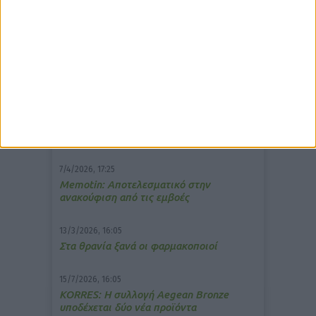
δημοφιλέστερα άρθρα
7/4/2026, 17:25
Memotin: Αποτελεσματικό στην
ανακούφιση από τις εμβοές
13/3/2026, 16:05
Στα θρανία ξανά οι φαρμακοποιοί
15/7/2026, 16:05
ΚΟRRES: Η συλλογή Aegean Bronze
υποδέχεται δύο νέα προϊόντα