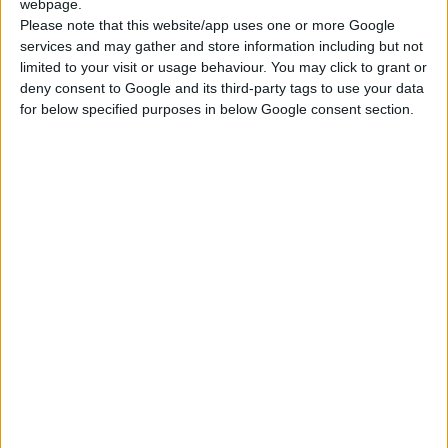
webpage.
Please note that this website/app uses one or more Google
έσοδα αλλά με πτώση κατά 7% από το 2022. Σημειώνεται όμως
services and may gather and store information including but not
ότι το 2023 ήταν ο πρώτος χρόνος του CEO Thomas
limited to your visit or usage behaviour. You may click to grant or
Schinecker. Τρίτη έρχεται η
Merck
(γνωστή ως MSD εκτός ΗΠΑ
deny consent to Google and its third-party tags to use your data
και Καναδά) που σημείωσε 1,4% αύξηση σε σύγκριση με το
for below specified purposes in below Google consent section.
2022, φτάνοντας τα 60,1 δισ. δολάρια σε έσοδα. Σύμφωνα με
τους συντάκτες του Fierce Pharma όμως, περίπου το 40%
αυτών των εσόδων προέρχεται από ένα και μόνο φάρμακο, που
έχει σημειώσει παγκοσμίως τις υψηλότερες πωλήσεις στην
αγορά, και η εταιρεία «απειλείται» από τη λήξη της προστασίας
του το 2028.
Τα αξιοσημείωτα άλματα
Η
Novo Nordisk
έκανε ένα τεράστιο βήμα και ανέβηκε 5 θέσεις
στη λίστα (12η θέση), εξαιτίας των πρωτοφανών πωλήσεων
των σκευασμάτων σεμαγλουτίδης για τον διαβήτη και την
παχυσαρκία. Η εταιρεία σημείωσε την εντυπωσιακή αύξηση του