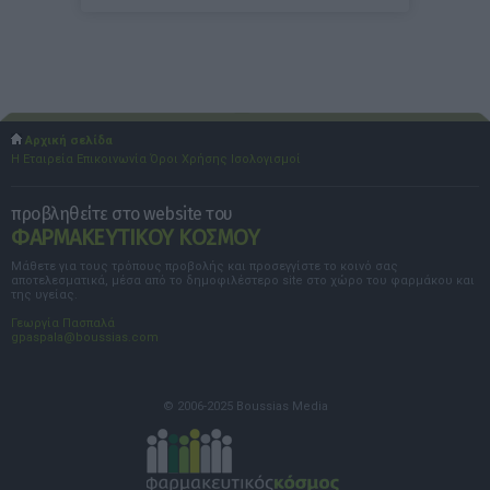
Αρχική σελίδα
Η Εταιρεία
Επικοινωνία
Όροι Χρήσης
Ισολογισμοί
προβληθείτε στο website του
ΦΑΡΜΑΚΕΥΤΙΚΟΥ ΚΟΣΜΟΥ
Μάθετε για τους τρόπους προβολής και προσεγγίστε το κοινό σας
αποτελεσματικά, μέσα από το δημοφιλέστερο site στο χώρο του φαρμάκου και
της υγείας.
Γεωργία Πασπαλά
gpaspala@boussias.com
© 2006-2025 Boussias Media