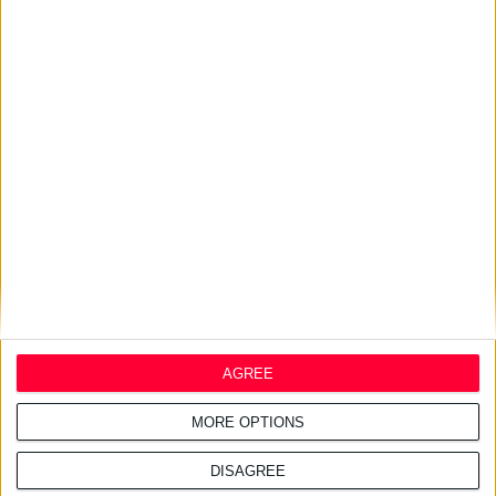
24/7/2026 1:44:19 μμ
AstraZeneca Ελλάδας &
Κύπρου: Ο Σταύρος Ντογιάκος
αναλαμβάνει πρόεδρος και
CEO
24/7/2026 1:41:29 μμ
Opella: Μεγάλη επένδυση $70
εκατ. στα προβιοτικά
AGREE
MORE OPTIONS
DISAGREE