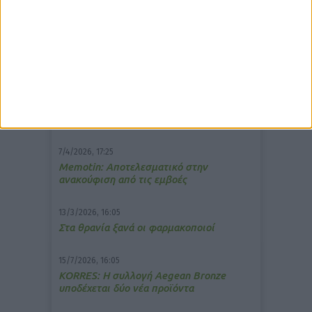
δημοφιλέστερα άρθρα
10/3/2026, 16:44
Πρόστιμο σε φαρμακείο για τη
μετάδοση μουσικής;
7/4/2026, 17:25
Memotin: Αποτελεσματικό στην
ανακούφιση από τις εμβοές
13/3/2026, 16:05
Στα θρανία ξανά οι φαρμακοποιοί
15/7/2026, 16:05
ΚΟRRES: Η συλλογή Aegean Bronze
υποδέχεται δύο νέα προϊόντα