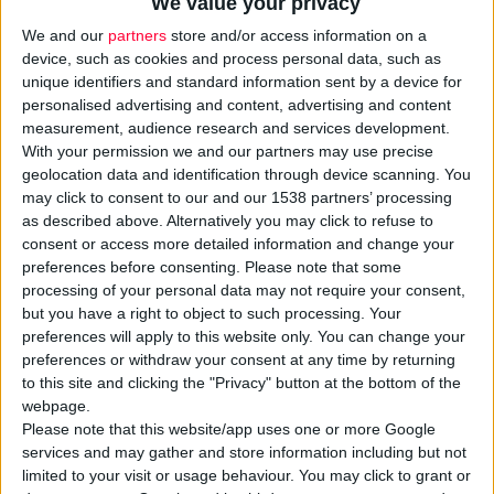
We value your privacy
We and our
partners
store and/or access information on a
device, such as cookies and process personal data, such as
unique identifiers and standard information sent by a device for
personalised advertising and content, advertising and content
measurement, audience research and services development.
With your permission we and our partners may use precise
geolocation data and identification through device scanning. You
Μετά από 32 χρόνια προσφοράς, ο
Ολύμπιος
may click to consent to our and our 1538 partners’ processing
Παπαδημητρίου
, γενικός διευθυντής Ελλάδος και Κύπρου,
as described above. Alternatively you may click to refuse to
ολοκληρώνει την επαγγελματική του διαδρομή στην εταιρεία
consent or access more detailed information and change your
και ξεκινά ένα νέο, προσωπικό κεφάλαιο. Σύμφωνα με την
preferences before consenting.
Please note that some
processing of your personal data may not require your consent,
ανακοίνωση, ο ίδιος θα παραμείνει στην εταιρεία μέχρι να
but you have a right to object to such processing. Your
οριστεί ο διάδοχός του, το αργότερο μέχρι το τέλος του 2026.
preferences will apply to this website only. You can change your
preferences or withdraw your consent at any time by returning
Η επαγγελματική του σταδιοδρομία στη
Novo Nordisk
Ελλάδος
to this site and clicking the "Privacy" button at the bottom of the
webpage.
ξεκίνησε το 1994, ενώ για περισσότερα από 13 χρόνια
Please note that this website/app uses one or more Google
βρίσκεται στη διοίκηση του
ΣΦΕΕ
, με τα τελευταία 9 ως
services and may gather and store information including but not
πρόεδρος, ώστε να αναγνωρίζεται ως μία από τις πλέον
limited to your visit or usage behaviour. You may click to grant or