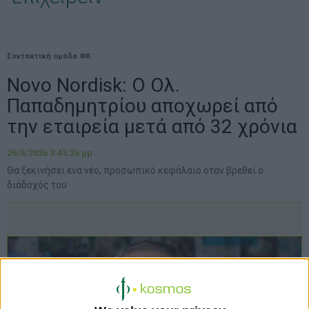
Συντακτική ομάδα ΦΚ
Novo Nordisk: Ο Ολ.
Παπαδημητρίου αποχωρεί από
την εταιρεία μετά από 32 χρόνια
26/5/2026 3:43:26 μμ
Θα ξεκινήσει ένα νέο, προσωπικό κεφάλαιο όταν βρεθεί ο
διάδοχός του