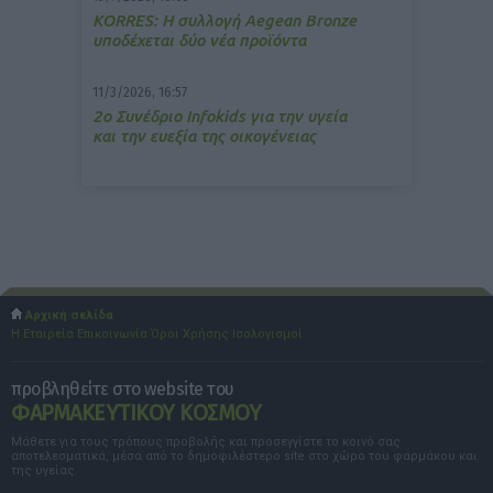
ΚΟRRES: Η συλλογή Aegean Bronze
υποδέχεται δύο νέα προϊόντα
11/3/2026, 16:57
2ο Συνέδριο Infokids για την υγεία
και την ευεξία της οικογένειας
Αρχική σελίδα
Η Εταιρεία
Επικοινωνία
Όροι Χρήσης
Ισολογισμοί
προβληθείτε στο website του
ΦΑΡΜΑΚΕΥΤΙΚΟΥ ΚΟΣΜΟΥ
Μάθετε για τους τρόπους προβολής και προσεγγίστε το κοινό σας
αποτελεσματικά, μέσα από το δημοφιλέστερο site στο χώρο του φαρμάκου και
της υγείας.