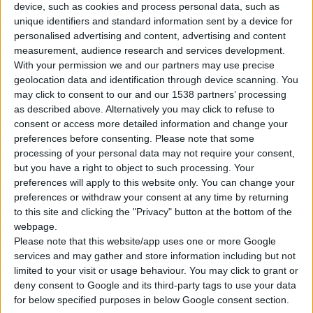
device, such as cookies and process personal data, such as
unique identifiers and standard information sent by a device for
personalised advertising and content, advertising and content
measurement, audience research and services development.
With your permission we and our partners may use precise
geolocation data and identification through device scanning. You
may click to consent to our and our 1538 partners’ processing
Ο
ΣΥΦΑΚ
ανακοινώνει τη συγκρότηση σε σώμα του νέου
as described above. Alternatively you may click to refuse to
Διοικητικού Συμβουλίου
, όπως προέκυψε από τις
consent or access more detailed information and change your
αρχαιρεσίες της 15ης Ιουνίου 2025. Η συμμετοχή των μελών
preferences before consenting.
Please note that some
ξεπέρασε το 80%, γεγονός που αποδεικνύει το έντονο
processing of your personal data may not require your consent,
but you have a right to object to such processing. Your
ενδιαφέρον και την εμπιστοσύνη της συνεταιριστικής βάσης.
preferences will apply to this website only. You can change your
preferences or withdraw your consent at any time by returning
to this site and clicking the "Privacy" button at the bottom of the
Η σύνθεση του νέου Διοικητικού Συμβουλίου έχει ως
webpage.
εξής:
Please note that this website/app uses one or more Google
services and may gather and store information including but not
Πρόεδρος: Χαράλαμπος Κετσιμπάσης
limited to your visit or usage behaviour. You may click to grant or
Αντιπρόεδρος
: Νικόλαος Ψαράς
deny consent to Google and its third-party tags to use your data
Γενικός Γραμματέας
: Μιχαήλ Πλακογιαννάκης
for below specified purposes in below Google consent section.
Ταμίας
: Δέσποινα Παπαγεωργίου