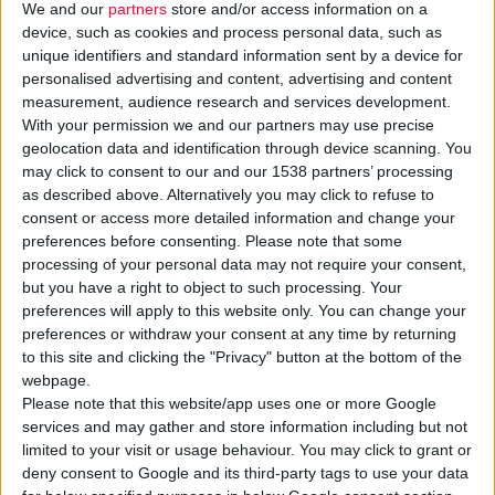
We and our
partners
store and/or access information on a
device, such as cookies and process personal data, such as
unique identifiers and standard information sent by a device for
personalised advertising and content, advertising and content
measurement, audience research and services development.
With your permission we and our partners may use precise
geolocation data and identification through device scanning. You
Η
MSD Ελλάδος
ανακοινώνει τη λειτουργία του πλήρως
may click to consent to our and our 1538 partners’ processing
ανασχεδιασμένου και ανανεωμένου
διαδικτυακού
της
portal
,
as described above. Alternatively you may click to refuse to
MSDConnect.gr, το οποίο απευθύνεται αποκλειστικά σε
consent or access more detailed information and change your
preferences before consenting.
Please note that some
επαγγελματίες υγείας
.
processing of your personal data may not require your consent,
but you have a right to object to such processing. Your
Το MSDConnect.gr εξελίσσεται σε έναν σημαντικό ψηφιακό
preferences will apply to this website only. You can change your
προορισμό, προσφέροντας εύκολη πρόσβαση σε αξιόπιστο
preferences or withdraw your consent at any time by returning
to this site and clicking the "Privacy" button at the bottom of the
επιστημονικό περιεχόμενο, πρακτικά εργαλεία και υπηρεσίες
webpage.
προστιθέμενης αξίας, με στόχο την ουσιαστική υποστήριξη της
Please note that this website/app uses one or more Google
καθημερινής κλινικής πρακτικής και της επιστημονικής
services and may gather and store information including but not
ενημέρωσης. Για την πρόσβαση στο περιεχόμενο, απαιτείται
limited to your visit or usage behaviour. You may click to grant or
εγγραφή και επαλήθευση της ιδιότητας του επαγγελματία
deny consent to Google and its third-party tags to use your data