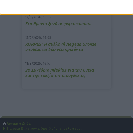
ανακούφιση από τις εμβοές
13/3/2026, 16:05
Στα θρανία ξανά οι φαρμακοποιοί
15/7/2026, 16:05
ΚΟRRES: Η συλλογή Aegean Bronze
υποδέχεται δύο νέα προϊόντα
11/3/2026, 16:57
2ο Συνέδριο Infokids για την υγεία
και την ευεξία της οικογένειας
Αρχική σελίδα
Η Εταιρεία
Επικοινωνία
Όροι Χρήσης
Ισολογισμοί