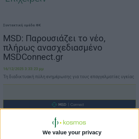
Συντακτική ομάδα ΦΚ
MSD: Παρουσιάζει το νέο,
πλήρως ανασχεδιασμένο
MSDConnect.gr
16/12/2025 3:33:23 μμ
Τη διαδικτυακή πύλη ενημέρωσης για τους επαγγελματίες υγείας
We value your privacy