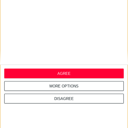
24/7/2026 1:41:29 μμ
Opella: Μεγάλη επένδυση $70
εκατ. στα προβιοτικά
AGREE
MORE OPTIONS
DISAGREE