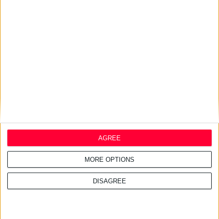
Σχετικά άρθρα
28/7/2026 4:18:23 μμ
Συμφωνία Ελλάδας –
Σαουδικής Αραβίας για την
ελληνική φαρμακοβιομηχανία
24/7/2026 10:25:34 πμ
200% δασμούς στα γενόσημα
ανακοίνωσε ο Τραμπ
AGREE
MORE OPTIONS
DISAGREE
22/7/2026 4:51:38 μμ
Ενισχύεται η συνεργασία
Ελλάδας & Κύπρου στον τομέα