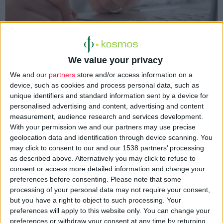
Παρά τις έντονες πιέσεις που ασκούνται από όλους τους
We value your privacy
κλάδους ώστε να δίνονται τα ακριβή στοιχεία όσων
We and our
partners
store and/or access information on a
συνταγογραφούν φάρμακα …ακόμη και σε νεκρούς, ο υπουργός
device, such as cookies and process personal data, such as
Υγείας απέφυγε και σήμερα να δώσει τα ονοματεπώνυμά τους.
unique identifiers and standard information sent by a device for
personalised advertising and content, advertising and content
measurement, audience research and services development.
Ο ΄Αδωνις Γεωργιάδης μιλώντας πριν από λίγο στους
With your permission we and our partners may use precise
διαπιστευμένους δημοσιογράφους είπε πως σύμφωνα με την
geolocation data and identification through device scanning. You
έρευνα του υπουργείου Υγείας 87 γιατροί ελέγχονται σε όλη τη
may click to consent to our and our 1538 partners’ processing
as described above. Alternatively you may click to refuse to
χώρα για υπερσυνταγογράφιση φαρμάκων, κλινικών και
consent or access more detailed information and change your
παρακλινικών εξετάσεων.
preferences before consenting.
Please note that some
processing of your personal data may not require your consent,
Πάντως όπως προέκυψε από την έρευνα που διέταξε το
but you have a right to object to such processing. Your
preferences will apply to this website only. You can change your
υπουργείο Υγείας, οι υπερβάσεις στη χορήγηση
preferences or withdraw your consent at any time by returning