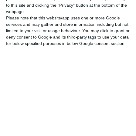
παραπεμπτικών ξεπερνούν κάθε όριο για το πρώτο εξάμηνο
to this site and clicking the "Privacy" button at the bottom of the
του έτους ξεπερνώντας τα 53 εκ ευρώ.
webpage.
Please note that this website/app uses one or more Google
services and may gather and store information including but not
Όπως προέκυψε από την έρευνα:
limited to your visit or usage behaviour. You may click to grant or
Γιατρός έγραψε παραπεμπτικά σε δύο θανόντες, στον έναν
deny consent to Google and its third-party tags to use your data
for below specified purposes in below Google consent section.
43 ημέρες μετά το θάνατό του.
Γιατρός έγραψε παραπεμπτικό σε θανόντα, 75 ημέρες μετά
το θάνατό του.
Συνάδελφός του έγραψε παραπεμπτικά σε 29 θανόντες, 11-
14-16 και 17 ημέρες μετά το θάνατό τους.
Ιατρός έγραψε 5 παραπεμπτικά σε έναν θανόντα, 26 ημέρες
μετά το θάνατό του.
Ιατρός συνταγογράφησε και έδωσε 3 φορές παραπεμπτικά
σε θανόντα από 7 έως και 49 ημέρες μετά το θάνατό του.
Ιατρός συνταγογράφησε σε δύο θανόντες, στον έναν 87
ημέρες μετά το θάνατό του.