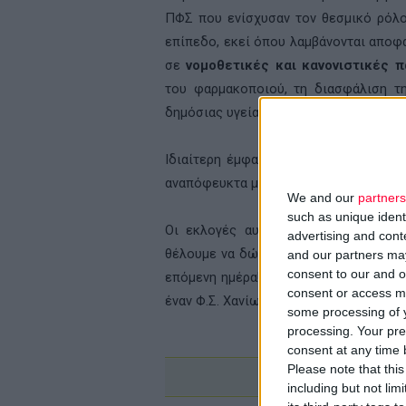
ΠΦΣ που ενίσχυσαν τον θεσμικό ρόλο
επίπεδο, εκεί όπου λαμβάνονται αποφά
σε
νομοθετικές και κανονιστικές 
του φαρμακοποιού, τη διασφάλιση τ
δημόσιας υγείας.
Ιδιαίτερη έμφαση δόθηκε και στο εκπ
αναπόφευκτα μέσα από την
εκπαίδευ
We and our
partners
such as unique ident
Οι εκλογές αυτές δεν αφορούν απλ
advertising and con
θέλουμε να δώσουμε στον Σύλλογό μας
and our partners may
consent to our and o
επόμενη ημέρα! Με βάση το έργο που έ
consent or access m
έναν Φ.Σ. Χανίων και έναν ΠΦΣ ισχυρό! 
some processing of y
processing. Your pre
consent at any time b
Please note that thi
including but not lim