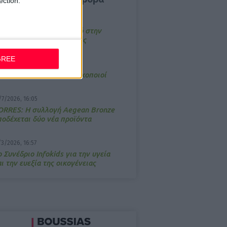
ection.
4/2026, 17:25
emotin: Αποτελεσματικό στην
νακούφιση από τις εμβοές
GREE
/3/2026, 16:05
τα θρανία ξανά οι φαρμακοποιοί
/7/2026, 16:05
ΟRRES: Η συλλογή Aegean Bronze
ποδέχεται δύο νέα προϊόντα
/3/2026, 16:57
 Συνέδριο Infokids για την υγεία
ι την ευεξία της οικογένειας