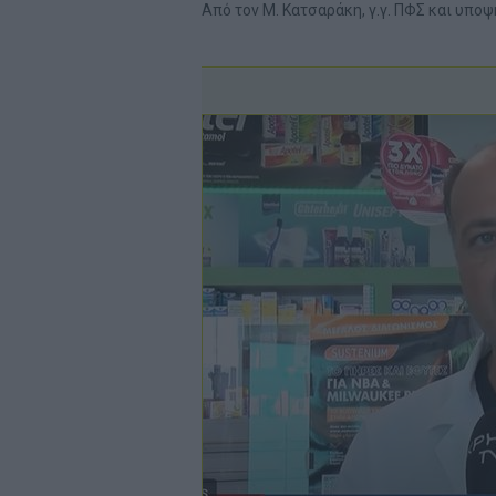
Από τον Μ. Κατσαράκη, γ.γ. ΠΦΣ και υπο