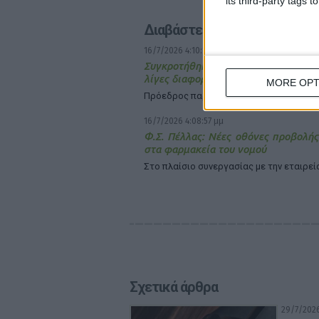
its third-party tags
Διαβάστε επίσης
16/7/2026 4:10:14 μμ
Συγκροτήθηκε σε σώμα το νέο Δ.Σ.
λίγες διαφορές στη σύνθεση
MORE OPT
Πρόεδρος παραμένει ο Απόστολος Βαλτ
16/7/2026 4:08:57 μμ
Φ.Σ. Πέλλας: Νέες οθόνες προβολή
στα φαρμακεία του νομού
Στο πλαίσιο συνεργασίας με την εταιρεί
Σχετικά άρθρα
29/7/2026