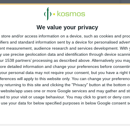
We value your privacy
store and/or access information on a device, such as cookies and pro
ifiers and standard information sent by a device for personalised adver
tent measurement, audience research and services development.
With 
 4:18:55 μμ
 use precise geolocation data and identification through device scanni
 για μηνύσεις «στέλνει» ο ΠΦΣ στη Merck
ur 1538 partners’ processing as described above. Alternatively you may 
υ τρόπου διάθεσης του φαρμάκου με γοναδοτροπίνη αλφα
ore detailed information and change your preferences before consenti
our personal data may not require your consent, but you have a right t
ferences will apply to this website only. You can change your preferen
y returning to this site and clicking the "Privacy" button at the bottom
s website/app uses one or more Google services and may gather and st
ited to your visit or usage behaviour. You may click to grant or deny c
 4:13:55 μμ
ρακλείου & Ρεθύμνου: Σχεδιάζουν κοινές δράσεις με
 to use your data for below specified purposes in below Google consent s
ους ασθενών
ήσουν με την ορθή διαχείριση των οικιακών φαρμάκων