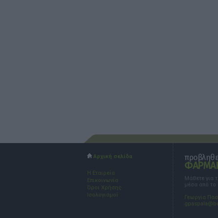
προβληθεί
Αρχική σελίδα
ΦΑΡΜΑΚ
Η Εταιρεία
Μάθετε για 
Επικοινωνία
μέσα από το
Όροι Χρήσης
Ισολογισμοί
Γεωργία Πα
gpaspala@b