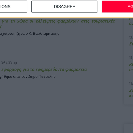
IONS
DISAGREE
A
7/
 4:21:24 μμ
M
 για τη χώρα οι ελλείψεις φαρμάκων στις τουριστικές
α
ς
ιαχείριση ζητά ο Κ. Βαρδιάμπασης
13
Σ
15
 3:54:33 μμ
Κ
 εφαρμογή για τα εφημερεύοντα φαρμακεία
υ
γήθηκε από τον Δήμο Πεντέλης
11
2ο
κα