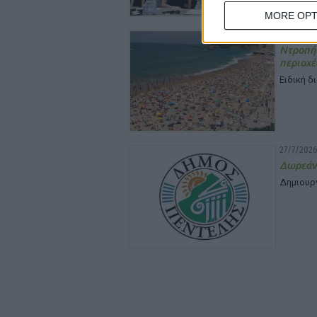
MORE OPT
28/7/2026
Ντροπή
περιοχέ
Ειδική δ
27/7/2026
Δωρεάν
Δημιουρ