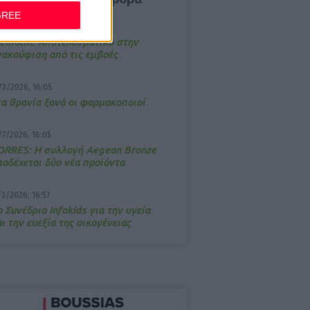
GREE
4/2026, 17:25
emotin: Αποτελεσματικό στην
νακούφιση από τις εμβοές
/3/2026, 16:05
τα θρανία ξανά οι φαρμακοποιοί
/7/2026, 16:05
ΟRRES: Η συλλογή Aegean Bronze
ποδέχεται δύο νέα προϊόντα
/3/2026, 16:57
 Συνέδριο Infokids για την υγεία
ι την ευεξία της οικογένειας