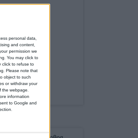
cess personal data,
tising and content,
your permission we
ng. You may click to
click to refuse to
ng.
Please note that
o object to such
ces or withdraw your
 of the webpage.
ore information
onsent to Google and
ection.
δημοφιλέστερα άρθρα