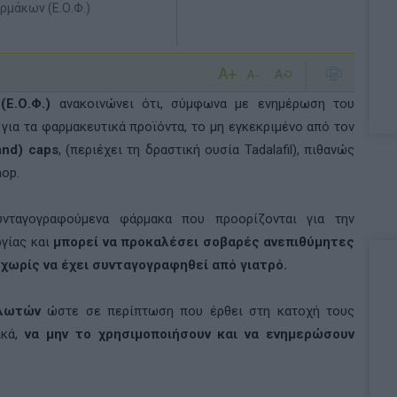
ρμάκων (Ε.Ο.Φ.)
Ε.Ο.Φ.)
ανακοινώνει ότι, σύμφωνα με ενημέρωση του
για τα φαρμακευτικά προϊόντα, το μη εγκεκριμένο από τον
and) caps
, (περιέχει τη δραστική ουσία Tadalafil), πιθανώς
hop.
συνταγογραφούμενα φάρμακα που προορίζονται για την
ργίας και
μπορεί να προκαλέσει σοβαρές ανεπιθύμητες
 χωρίς να έχει συνταγογραφηθεί από γιατρό.
αλωτών
ώστε σε περίπτωση που έρθει στη κατοχή τους
ικά,
να μην το χρησιμοποιήσουν και να ενημερώσουν