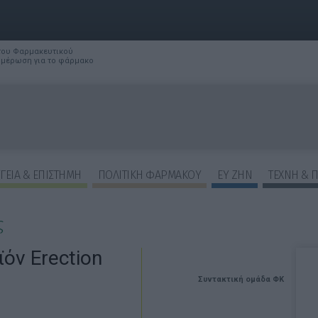
 του Φαρμακευτικού
νημέρωση για το φάρμακο
ΓΕΙΑ & ΕΠΙΣΤΗΜΗ
ΠΟΛΙΤΙΚΗ ΦΑΡΜΑΚΟΥ
ΕΥ ΖΗΝ
ΤΕΧΝΗ & 
ς
όν Erection
Συντακτική ομάδα ΦΚ