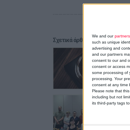
We and our
partners
Σχετικά άρθρα
such as unique ident
advertising and con
29/7/2026
and our partners may
Απειλές
consent to our and o
Λόγω το
consent or access m
some processing of y
processing. Your pre
consent at any time b
Please note that thi
including but not lim
29/7/2026
Φ.Σ. Η
its third-party tags
συλλόγ
Θα ξεκιν