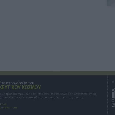
τε στο website του
© 
ΕΥΤΙΚΟΥ ΚΟΣΜΟΥ
τους τρόπους προβολής και προσεγγίστε το κοινό σας αποτελεσματικά,
 δημοφιλέστερο site στο χώρο του φαρμάκου και της υγείας.
σπαλά
oussias.com