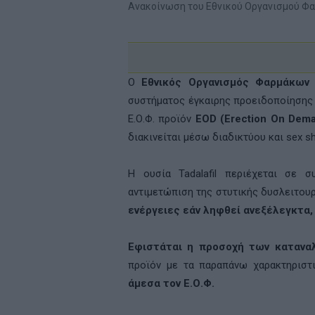
Ανακοίνωση του Εθνικού Οργανισμού Φα
Ο
Εθνικός Οργανισμός Φαρμάκων (
συστήματος έγκαιρης προειδοποίησης 
Ε.Ο.Φ. προϊόν
EOD (Erection On Dem
διακινείται μέσω διαδικτύου και sex s
Η ουσία Tadalafil περιέχεται σε 
αντιμετώπιση της στυτικής δυσλειτου
ενέργειες εάν ληφθεί ανεξέλεγκτα,
Eφιστάται η προσοχή των καταν
προϊόν με τα παραπάνω χαρακτηριστ
άμεσα τον Ε.Ο.Φ.