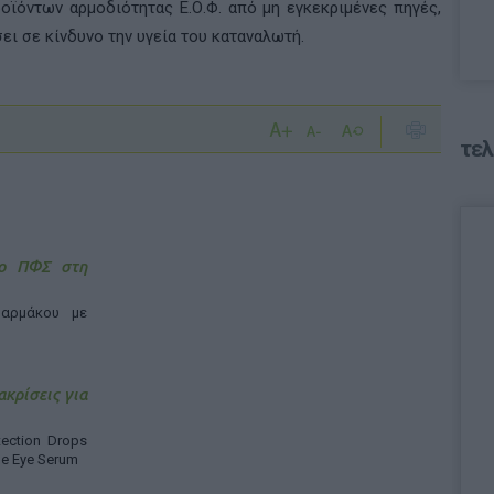
ροϊόντων αρμοδιότητας Ε.Ο.Φ. από μη εγκεκριμένες πηγές,
σει σε κίνδυνο την υγεία του καταναλωτή.
τελ
 ο ΠΦΣ στη
αρμάκου με
ακρίσεις για
ection Drops
ne Eye Serum