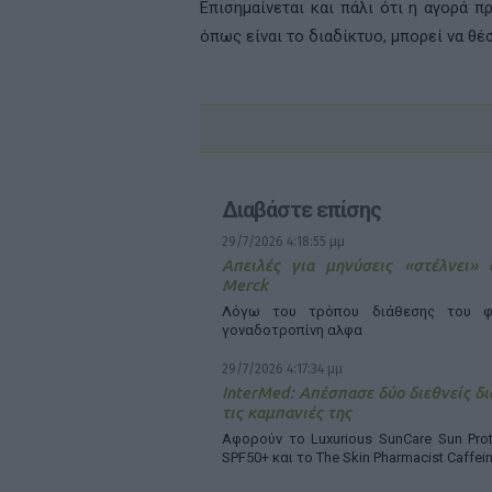
Επισημαίνεται και πάλι ότι η αγορά π
όπως είναι το διαδίκτυο, μπορεί να θέ
Διαβάστε επίσης
29/7/2026 4:18:55 μμ
Απειλές για μηνύσεις «στέλνει»
Merck
Λόγω του τρόπου διάθεσης του φ
γοναδοτροπίνη αλφα
29/7/2026 4:17:34 μμ
InterMed: Απέσπασε δύο διεθνείς δι
τις καμπανιές της
Αφορούν το Luxurious SunCare Sun Prot
SPF50+ και το The Skin Pharmacist Caffei