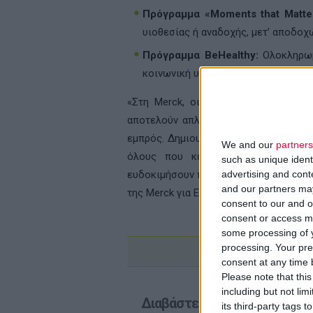
Πρόγραμμα «Moments that Matte
υιοθεσίας ή αναδοχής, μετ’ αποδοχ
Πρόγραμμα BeHealthy:
Ολοκληρωμ
κοινωνική υγεία.
«Στη Merck, οι άνθρωποί μας δρουν
αποτελούν απλώς το κλειδί της επιτυ
εμπρός. Δημιουργούμε έναν πραγματικά
We and our
partners
όλους που καλλιεργεί τη συναισθ
such as unique ident
advertising and con
ευδοκιμήσουν προσωπικά και επαγγελ
and our partners may
της Merck για Ελλάδα και Κύπρο.
consent to our and o
consent or access m
some processing of y
processing. Your pre
consent at any time b
Please note that thi
including but not lim
Διαβάστε επίσης
its third-party tags