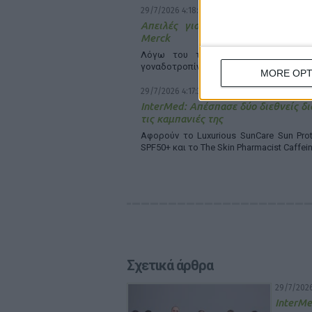
29/7/2026 4:18:55 μμ
Απειλές για μηνύσεις «στέλνει»
Merck
Λόγω του τρόπου διάθεσης του φ
γοναδοτροπίνη αλφα
MORE OPT
29/7/2026 4:17:34 μμ
InterMed: Απέσπασε δύο διεθνείς δι
τις καμπανιές της
Αφορούν το Luxurious SunCare Sun Prot
SPF50+ και το The Skin Pharmacist Caffei
Σχετικά άρθρα
29/7/2026
InterMe