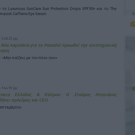
το Luxurious SunCare Sun Protection Drops SPF50+ και το The
rmacist Caffeine Eye Serum
 3:48:25 μμ
 Νέα καμπάνια για το Panadol προωθεί την επιστημονική
γηση
: «Μην παίζεις με τον πόνο σου»
 1:44:19 μμ
Zeneca Ελλάδας & Κύπρου: Ο Σταύρος Ντογιάκος
άνει πρόεδρος και CEO
Σεπτεμβρίου