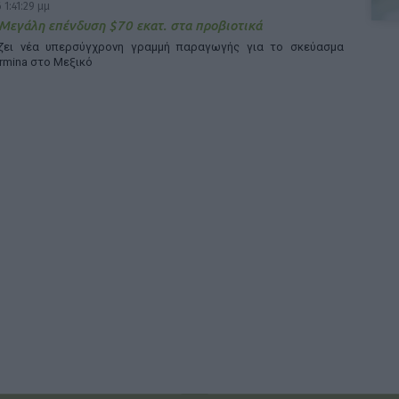
 1:41:29 μμ
 Μεγάλη επένδυση $70 εκατ. στα προβιοτικά
άζει νέα υπερσύγχρονη γραμμή παραγωγής για το σκεύασμα
rmina στο Μεξικό