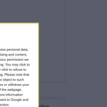
cess personal data,
tising and content,
your permission we
ng. You may click to
click to refuse to
ng.
Please note that
o object to such
ces or withdraw your
 of the webpage.
ore information
onsent to Google and
ection.
δημοφιλέστερα άρθρα