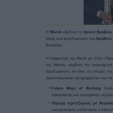
Η
Merck
κέρδισε το
Χρυσό Βραβείο
being των εργαζομένων» στα
Βραβεία 
Boussias.
Η συμμετοχή της Merck με τίτλο «Πρ
της Merck», κέρδισε την αναγνώρισ
εργαζομένους σε όλες τις πτυχές της
πρωτοποριακών προγραμμάτων που πε
Future Ways of Working:
Ευέλι
τηλεργασίας και προηγμένες τεχνολ
Παροχή σχετιζόμενη με θεραπε
οικογενειακής κατάστασης ή σεξου