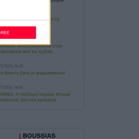
/3/2026, 16:44
ρόστιμο σε φαρμακείο για τη
ετάδοση μουσικής;
GREE
4/2026, 17:25
emotin: Αποτελεσματικό στην
νακούφιση από τις εμβοές
/3/2026, 16:05
τα θρανία ξανά οι φαρμακοποιοί
/7/2026, 16:05
ΟRRES: Η συλλογή Aegean Bronze
ποδέχεται δύο νέα προϊόντα