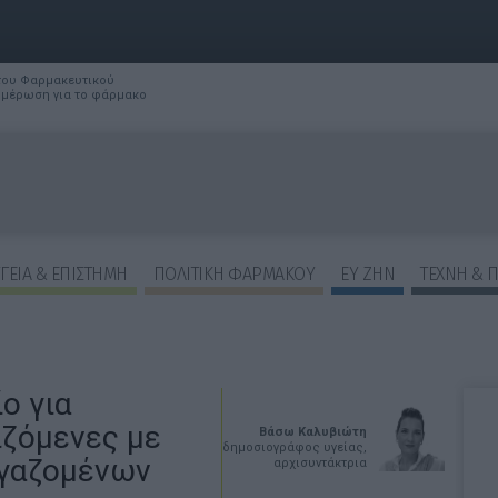
 του Φαρμακευτικού
νημέρωση για το φάρμακο
ΓΕΙΑ & ΕΠΙΣΤΗΜΗ
ΠΟΛΙΤΙΚΗ ΦΑΡΜΑΚΟΥ
ΕΥ ΖΗΝ
ΤΕΧΝΗ & 
ο για
ζόμενες με
Βάσω Καλυβιώτη
δημοσιογράφος υγείας,
ργαζομένων
αρχισυντάκτρια