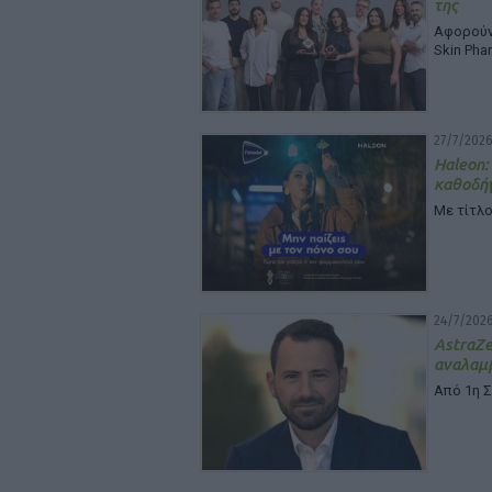
της
Αφορούν 
Skin Pha
27/7/2026
Haleon:
καθοδή
Με τίτλο
24/7/2026
Astra
αναλαμβ
Από 1η 