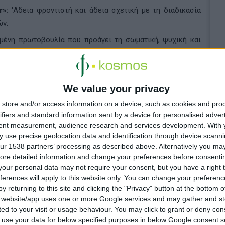
r»:
'Αδεια φροντιστή και άδεια σχετική με τη διαδικασία
ών.
ένη πρωτοβουλία που προάγει τη σωματική, ψυχική και
 ως κινητήριος δύναμη για όλα όσα επιτυγχάνουμε. Δεν
χίας μας, αλλά την ίδια τη δύναμη που μας ωθεί προς τα
We value your privacy
 συμπεριληπτικό, έτοιμο για το μέλλον χώρο εργασίας για
store and/or access information on a device, such as cookies and pro
ηματική ασφάλεια και επιτρέπει στους ανθρώπους να
ifiers and standard information sent by a device for personalised adver
tent measurement, audience research and services development.
With 
ματικά», δήλωσε ο
F. Bocchetti,
Γενικός Διευθυντής & CEO
 use precise geolocation data and identification through device scanni
ur 1538 partners’ processing as described above. Alternatively you may 
ore detailed information and change your preferences before consenti
our personal data may not require your consent, but you have a right t
ferences will apply to this website only. You can change your preferen
y returning to this site and clicking the "Privacy" button at the bottom
s website/app uses one or more Google services and may gather and st
ited to your visit or usage behaviour. You may click to grant or deny c
 to use your data for below specified purposes in below Google consent s