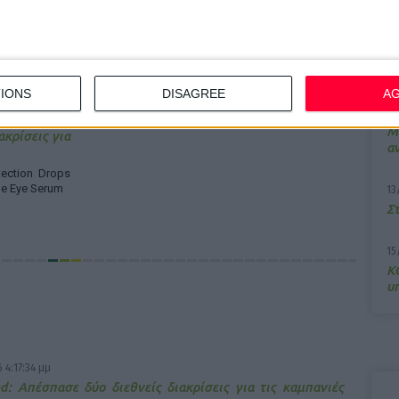
 ο ΠΦΣ στη
10
Π
μ
αρμάκου με
IONS
DISAGREE
A
7/
M
ακρίσεις για
α
ection Drops
ne Eye Serum
13
Σ
15
Κ
υ
 4:17:34 μμ
d: Απέσπασε δύο διεθνείς διακρίσεις για τις καμπανιές