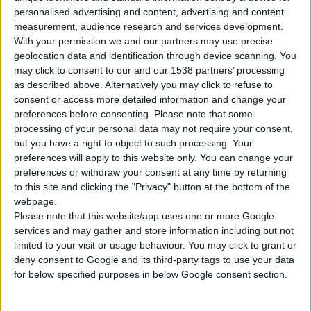
personalised advertising and content, advertising and content
measurement, audience research and services development.
With your permission we and our partners may use precise
geolocation data and identification through device scanning. You
may click to consent to our and our 1538 partners’ processing
as described above. Alternatively you may click to refuse to
Η εταιρεία
ΜΕΓΑ ΑΕ
ανακοίνωσε την είσοδό της στην
consent or access more detailed information and change your
κατηγορία προϊόντων φροντίδας για
κατοικίδια
ζώα,
preferences before consenting.
Please note that some
processing of your personal data may not require your consent,
λανσάροντας τα προϊόντα φροντίδας RISPET.
but you have a right to object to such processing. Your
preferences will apply to this website only. You can change your
Η νέα κατηγορία προϊόντων
RISPET
, η οποία περιλαμβάνει
preferences or withdraw your consent at any time by returning
σαμπουάν, υγρά μαντήλια, απορροφητικά επιδαπέδια
to this site and clicking the "Privacy" button at the bottom of the
webpage.
στρωματάκια και υγρά, εμποτισμένα γάντια για κατοικίδια,
Please note that this website/app uses one or more Google
αναπτύχθηκε μετά από ενδελεχή έρευνα και ανάλυση της
services and may gather and store information including but not
αγοράς, εξασφαλίζοντας ότι η ΜΕΓΑ παραμένει και πάλι στην
limited to your visit or usage behaviour. You may click to grant or
αιχμή της καινοτομίας.
deny consent to Google and its third-party tags to use your data
for below specified purposes in below Google consent section.
Η νέα αυτή σειρά προϊόντων, περιέχει ειδικά μελετημένες
συνθέσεις με πλούσια ευεργετικά συστατικά για extra