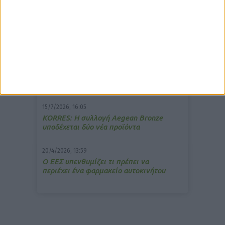
δημοφιλέστερα άρθρα
7/4/2026, 17:25
Memotin: Αποτελεσματικό στην
ανακούφιση από τις εμβοές
13/3/2026, 16:05
Στα θρανία ξανά οι φαρμακοποιοί
15/7/2026, 16:05
ΚΟRRES: Η συλλογή Aegean Bronze
υποδέχεται δύο νέα προϊόντα
20/4/2026, 13:59
Ο ΕΕΣ υπενθυμίζει τι πρέπει να
περιέχει ένα φαρμακείο αυτοκινήτου