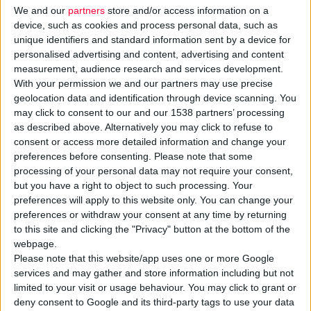
ανάπτυξης καρκίνου
We and our
partners
store and/or access information on a
Αληθεύει. Στην Ελλάδα
από τους μη
device, such as cookies and process personal data, such as
σκοτώνει περισσότερους
καπνιστές. Σημαντικό
unique identifiers and standard information sent by a device for
από 4.000 ανθρώπους
personalised advertising and content, advertising and content
ρόλο στην εκδήλωση
κάθε χρόνο. Παλαιότερα η
measurement, audience research and services development.
της ασθένειας παίζει
συγκεκριμένη ασθένεια
With your permission we and our partners may use precise
ο αριθμός των
geolocation data and identification through device scanning. You
έπληττε κυρίως τους
τσιγάρων που
may click to consent to our and our 1538 partners’ processing
άνδρες, και μάλιστα
as described above. Alternatively you may click to refuse to
καταναλώνει κάποιος
αποτελούσε και αποτελεί
consent or access more detailed information and change your
καθημερινά. Όσο
την πιο συχνή αιτία
preferences before consenting.
Please note that some
περισσότερα τσιγάρα
processing of your personal data may not require your consent,
θανάτου από καρκίνο στο
καπνίζει τόσο πιο
but you have a right to object to such processing. Your
ανδρικό φύλο. Σήμερα
preferences will apply to this website only. You can change your
πολύ κινδυνεύει να
όμως η πάθηση
preferences or withdraw your consent at any time by returning
νοσήσει από καρκίνο
παρουσιάζει σημαντική
to this site and clicking the "Privacy" button at the bottom of the
του πνεύμονα.
webpage.
αύξηση και στις γυναίκες.
Κίνδυνος υπάρχει
Please note that this website/app uses one or more Google
Γιατί συνέβη αυτό;
όμως και για τους
services and may gather and store information including but not
Το κάπνισμα τα τελευταία
limited to your visit or usage behaviour. You may click to grant or
παθητικούς καπνιστές,
χρόνια έγινε συνήθεια
deny consent to Google and its third-party tags to use your data
αφού έρευνες έχουν