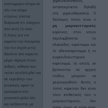
χημειοευαίσθητος,
εκατομμύριο άτομα σε
ανταποκρίνεται δηλαδή
όλο τον κόσμο
στη χημειοθεραπεία. Ο
ετησίως γίνεται
δεύτερος τύπος είναι ο
διάγνωση ότι πάσχουν
μη μικροκυτταρικός
από αυτή τη νόσο.
καρκίνος, στον οποίο
Ο λόγος για τον
περιλαμβάνεται το
καρκίνο του πνεύμονα,
πλακώδες καρκίνωμα και
την πιο συχνή αιτία
το αδενοκαρκίνωμα ή το
θανάτου από καρκίνο
κυψελιδοκυτταρικό
μέχρι σήμερα στους
καρκίνωμα, τα οποία, αν
άνδρες, πάθηση που
βρίσκονται σε αρχικό
τείνει να εξελιχθεί και
στάδιο, μπορούν να
σε «εφιάλτη» των
χειρουργηθούν. Αυτός ο
γυναικών, αφού τα
τύπος καρκίνου δεν είναι
κρούσματα στο
τόσο επιθετικός όσο ο
γυναικείο φύλο όλο
μικροκυτταρικός, δεν
και αυξάνονται, με
παύει όμως να είναι ένας