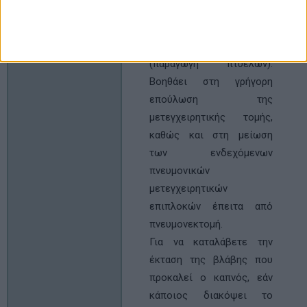
την ποιότητα ζωής των
ασθενών, δηλαδή μειώνει
το βήχα, την απόχρεμψη
(παραγωγή πτυέλων).
Βοηθάει στη γρήγορη
επούλωση της
μετεγχειρητικής τομής,
καθώς και στη μείωση
των ενδεχόμενων
πνευμονικών
μετεγχειρητικών
επιπλοκών έπειτα από
πνευμονεκτομή.
Για να καταλάβετε την
έκταση της βλάβης που
προκαλεί ο καπνός, εάν
κάποιος διακόψει το