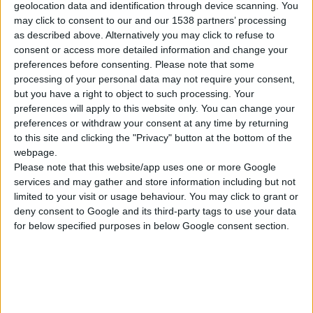
Ένα από τα σημαντικότερα στοιχεία που πρέπει να γνωρίζει
geolocation data and identification through device scanning. You
may click to consent to our and our 1538 partners’ processing
κάθε φαρμακοποιός είναι ότι τα Ταμεία Επαγγελματικής
as described above. Alternatively you may click to refuse to
Ασφάλισης δεν λειτουργούν ανεξέλεγκτα. Από την 1η
consent or access more detailed information and change your
Ιανουαρίου 2025, η εποπτεία των Ταμείων Επαγγελματικής
preferences before consenting.
Please note that some
Ασφάλισης ασκείται από την
Τράπεζα της Ελλάδος.
Αυτό
processing of your personal data may not require your consent,
but you have a right to object to such processing. Your
σημαίνει ότι το πλαίσιο λειτουργίας τους παρακολουθείται
preferences will apply to this website only. You can change your
από έναν θεσμικό εποπτικό φορέα με εμπειρία στην εποπτεία
preferences or withdraw your consent at any time by returning
ασφαλιστικών και χρηματοοικονομικών οργανισμών.
to this site and clicking the "Privacy" button at the bottom of the
Για το μέλος, αυτό είναι πολύ σημαντικό.
webpage.
Please note that this website/app uses one or more Google
Σημαίνει ότι το Ταμείο λειτουργεί μέσα σε κανόνες.
services and may gather and store information including but not
limited to your visit or usage behaviour. You may click to grant or
Σημαίνει ότι υπάρχουν διαδικασίες.
deny consent to Google and its third-party tags to use your data
Σημαίνει ότι υπάρχει έλεγχος.
for below specified purposes in below Google consent section.
Φυσικά, κανένα επενδυτικό ή συνταξιοδοτικό σχήμα δεν
μπορεί να υπόσχεται συγκεκριμένη απόδοση ή μηδενικό
κίνδυνο. Όμως η ύπαρξη θεσμικής εποπτείας δημιουργεί ένα
πολύ πιο οργανωμένο, ελεγχόμενο και διαφανές πλαίσιο