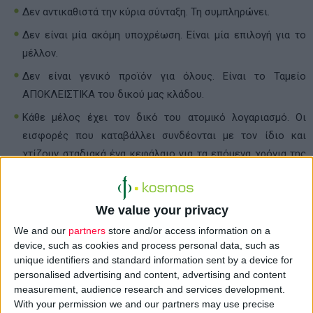
Δεν αντικαθιστά την κύρια σύνταξη.
Τη συμπληρώνει.
Δεν είναι μία ακόμη υποχρέωση.
Είναι μία επιλογή για το
μέλλον.
Δεν είναι γενικό προϊόν για όλους.
Είναι το Ταμείο
ΑΠΟΚΛΕΙΣΤΙΚΑ του δικού μας κλάδου.
Κάθε μέλος έχει τον δικό του ατομικό λογαριασμό. Οι
εισφορές που καταβάλλει συνδέονται με τον ίδιο και
χτίζουν σταδιακά ένα κεφάλαιο για τα επόμενα χρόνια της
ζωής του.
Το σημαντικότερο είναι ότι κάποιος μπορεί να ξεκινήσει με
We value your privacy
ποσό που ταιριάζει στις δυνατότητές του. Δεν χρειάζεται
να ξεκινήσει με μεγάλο ποσό. Χρειάζεται να ξεκινήσει
We and our
partners
store and/or access information on a
device, such as cookies and process personal data, such as
έγκαιρα και με συνέπεια.
unique identifiers and standard information sent by a device for
personalised advertising and content, advertising and content
measurement, audience research and services development.
Ένας θεσμός με εποπτεία, κανόνες και λογοδοσία
With your permission we and our partners may use precise