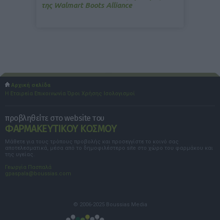
της Walmart Boots Alliance
Αρχική σελίδα
Η Εταιρεία
Επικοινωνία
Όροι Χρήσης
Ισολογισμοί
προβληθείτε στο website του
ΦΑΡΜΑΚΕΥΤΙΚΟΥ ΚΟΣΜΟΥ
Μάθετε για τους τρόπους προβολής και προσεγγίστε το κοινό σας
αποτελεσματικά, μέσα από το δημοφιλέστερο site στο χώρο του φαρμάκου και
της υγείας.
Γεωργία Πασπαλά
gpaspala@boussias.com
© 2006-2025 Boussias Media