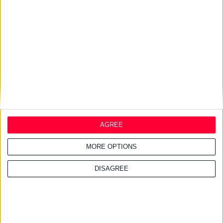
γεννήθηκε και εργάζεται
στη Χίο και είναι
υπεύθυνη δημοσίων
σχέσεων στη νομαρχία
του νομού. Έχει γράψει
βιβλία για τη μαγειρική
και αρθογραφεί συχνά
στον τοπικό τύπο. Έχει
προωθήσει τη μαστίχα και
AGREE
τα άλλα χιακά προιόντα,
μέσω τηλεοπτικών
MORE OPTIONS
εκπομπών υπό την αιγίδα
της νομαρχίας Χίου.
DISAGREE