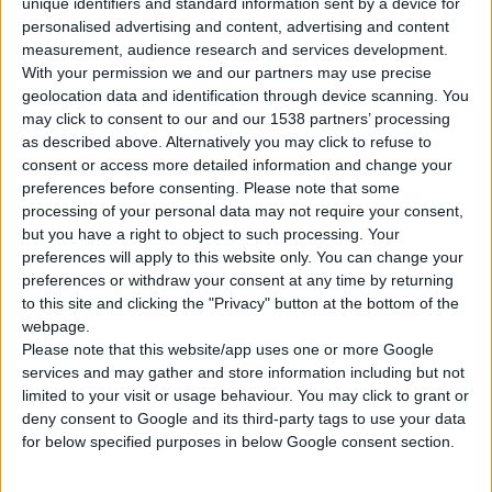
Κοκκινάκη Δημήτρη,
unique identifiers and standard information sent by a device for
personalised advertising and content, advertising and content
αφορά τη χρήση και τη
measurement, audience research and services development.
διάδοση της μαστίχας
With your permission we and our partners may use precise
στις επιστήμες και στις
geolocation data and identification through device scanning. You
τέχνες. Η χαράκτρια Μαρία
may click to consent to our and our 1538 partners’ processing
as described above. Alternatively you may click to refuse to
Πασσαλή στο πρώτο της
consent or access more detailed information and change your
κείμενο συμβάλλει στην
preferences before consenting.
Please note that some
κατανόηση της εικαστικής
processing of your personal data may not require your consent,
διάστασης της μαστίχας
but you have a right to object to such processing. Your
preferences will apply to this website only. You can change your
για ένα δημιουργό
preferences or withdraw your consent at any time by returning
καλλιτέχνη της σημερινής
to this site and clicking the "Privacy" button at the bottom of the
εποχής, ενώ στο δεύτερο
webpage.
αναλύει το
Please note that this website/app uses one or more Google
services and may gather and store information including but not
χαρακτηριστικό τρόπο
limited to your visit or usage behaviour. You may click to grant or
ενδυμασίας των
deny consent to Google and its third-party tags to use your data
μαστιχοχωριτών. Ο
for below specified purposes in below Google consent section.
πιανίστας Μάριος Καζάς
γράφει για την ιστορία και