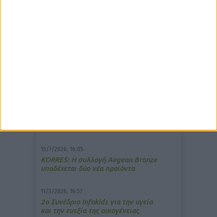
δημοφιλέστερα άρθρα
7/4/2026, 17:25
Memotin: Αποτελεσματικό στην
ανακούφιση από τις εμβοές
13/3/2026, 16:05
Στα θρανία ξανά οι φαρμακοποιοί
15/7/2026, 16:05
ΚΟRRES: Η συλλογή Aegean Bronze
υποδέχεται δύο νέα προϊόντα
11/3/2026, 16:57
2ο Συνέδριο Infokids για την υγεία
και την ευεξία της οικογένειας