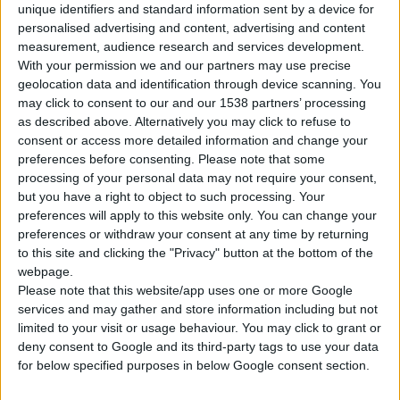
unique identifiers and standard information sent by a device for
personalised advertising and content, advertising and content
measurement, audience research and services development.
With your permission we and our partners may use precise
geolocation data and identification through device scanning. You
may click to consent to our and our 1538 partners’ processing
Τα μαθήματα από την πανδημία Covid-19 που έλαβε η
as described above. Alternatively you may click to refuse to
consent or access more detailed information and change your
φαρμακοβιομηχανία βρίσκουν τώρα πρακτική εφαρμογή στο
preferences before consenting.
Please note that some
ξέσπασμα της ευλογιάς των πιθήκων. Μόνο λίγες εβδομάδες
processing of your personal data may not require your consent,
μετά την εμφάνιση μιας σειράς κρουσμάτων στην Ευρώπη, η
but you have a right to object to such processing. Your
Roche ολοκλήρωσε την ανάπτυξη τριών ξεχωριστών τεστ για
preferences will apply to this website only. You can change your
preferences or withdraw your consent at any time by returning
τον ιό.
to this site and clicking the "Privacy" button at the bottom of the
webpage.
Τα τεστ αναπτύχθηκαν σε συνδυασμό με τη θυγατρική της TIB
Please note that this website/app uses one or more Google
Molbiol και είναι ήδη διαθέσιμα για ερευνητική χρήση «στην
services and may gather and store information including but not
limited to your visit or usage behaviour. You may click to grant or
πλειονότητα των χωρών παγκοσμίως», όπως δήλωσε η
deny consent to Google and its third-party tags to use your data
ελβετική εταιρεία σε ανακοίνωσή της. Τα τρία τεστ αναλύουν
for below specified purposes in below Google consent section.
δείγματα χρησιμοποιώντας την τεχνολογία PCR. Το πρώτο
τεστ εντοπίζει οποιονδήποτε ορθοποξικό ιό (ευλογιά, ευλογιά