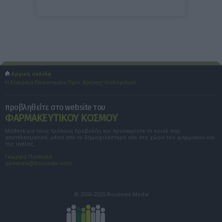
Αρχική σελίδα
Η Εταιρεία
Επικοινωνία
Όροι Χρήσης
Ισολογισμοί
προβληθείτε στο website του
ΦΑΡΜΑΚΕΥΤΙΚΟΥ ΚΟΣΜΟΥ
Μάθετε για τους τρόπους προβολής και προσεγγίστε το κοινό σας
αποτελεσματικά, μέσα από το δημοφιλέστερο site στο χώρο του φαρμάκου και
της υγείας.
Γεωργία Πασπαλά
gpaspala@boussias.com
© 2006-2025 Boussias Media