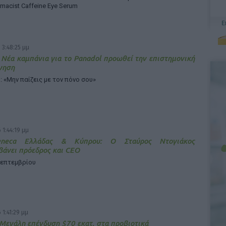
rmacist Caffeine Eye Serum
 3:48:25 μμ
 Νέα καμπάνια για το Panadol προωθεί την επιστημονική
γηση
: «Μην παίζεις με τον πόνο σου»
 1:44:19 μμ
Zeneca Ελλάδας & Κύπρου: Ο Σταύρος Ντογιάκος
άνει πρόεδρος και CEO
Σεπτεμβρίου
 1:41:29 μμ
 Μεγάλη επένδυση $70 εκατ. στα προβιοτικά