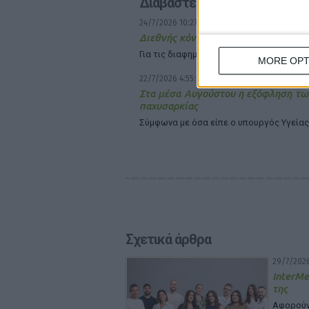
Διαβάστε επίσης
24/7/2026 10:27:57 πμ
Διεθνής κόντρα Novo Nordisk – Eli Li
Για τις διαφημίσεις των φαρμάκων GLP-1
MORE OPT
22/7/2026 4:55:17 μμ
Στα μέσα Αυγούστου η εξόφληση τ
παχυσαρκίας
Σύμφωνα με όσα είπε ο υπουργός Υγεία
Σχετικά άρθρα
29/7/2026
InterMe
της
Αφορούν 