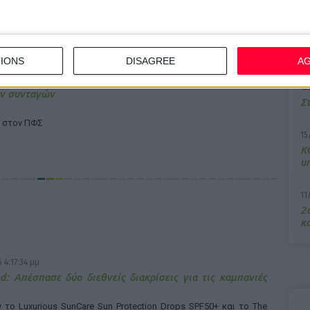
7/
lly
M
α
IONS
DISAGREE
A
13
ων συνταγών
Σ
ς στον ΠΦΣ
15
Κ
υ
11
2ο
κα
 4:17:34 μμ
d: Απέσπασε δύο διεθνείς διακρίσεις για τις καμπανιές
το Luxurious SunCare Sun Protection Drops SPF50+ και το The