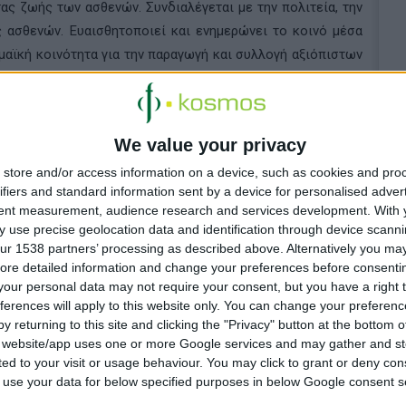
ας ζωής των ασθενών. Συνδιαλέγεται με την πολιτεία, την
ς ασθενών. Ευαισθητοποιεί και ενημερώνει το κοινό μέσα
μαϊκή κοινότητα για την παραγωγή και συλλογή αξιόπιστων
 για τη δημιουργία τεκμηριωμένων πολιτικών.
σε η δημοσιογράφος
Μαρία Νικόλτσιου
, φιλοξένησε
We value your privacy
Ειρήνη Αγαπηδάκη
, Αναπληρώτρια Υπουργό Υγείας, τον
Παθολογίας, Ιατρικής Σχολής ΕΚΠΑ, τον
Ολύμπιο
store and/or access information on a device, such as cookies and pro
ifiers and standard information sent by a device for personalised adver
της Novo Nordisk Hellas και την
Μαίρη Καραγεώργου
,
tent measurement, audience research and services development.
With 
 εταιρείας. Ο μουσικός
Δημήτρης Σταρόβας
μοιράστηκε
 use precise geolocation data and identification through device scanni
 του, αναδεικνύοντας τη σημασία της πρόληψης και της
ur 1538 partners’ processing as described above. Alternatively you may 
θέτηση ενός υγιεινού τρόπου ζωής.
ore detailed information and change your preferences before consenti
our personal data may not require your consent, but you have a right t
ferences will apply to this website only. You can change your preferen
y returning to this site and clicking the "Privacy" button at the bottom
s website/app uses one or more Google services and may gather and st
ited to your visit or usage behaviour. You may click to grant or deny c
 to use your data for below specified purposes in below Google consent s