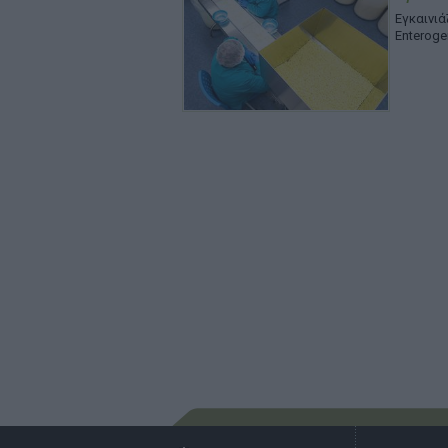
Εγκαινι
Enteroge