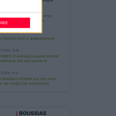
4/2026, 17:25
emotin: Αποτελεσματικό στην
νακούφιση από τις εμβοές
GREE
/3/2026, 16:05
τα θρανία ξανά οι φαρμακοποιοί
/7/2026, 16:05
ΟRRES: Η συλλογή Aegean Bronze
ποδέχεται δύο νέα προϊόντα
/3/2026, 16:57
 Συνέδριο Infokids για την υγεία
ι την ευεξία της οικογένειας