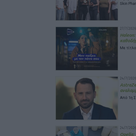
Skin Pha
27/7/2026
Haleon:
καθοδή
Με τίτλο
24/7/2026
Astra
αναλαμβ
Από 1η 
24/7/2026
Opella: