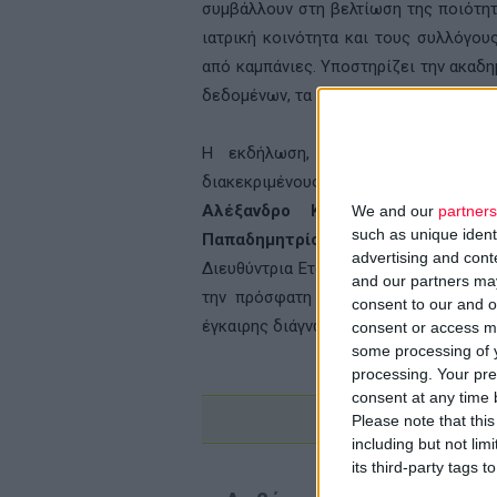
συμβάλλουν στη βελτίωση της ποιότητ
ιατρική κοινότητα και τους συλλόγου
από καμπάνιες. Υποστηρίζει την ακαδη
δεδομένων, τα οποία είναι απαραίτητα
Η εκδήλωση, την οποία συντόνι
διακεκριμένους ομιλητές, όπως την
Αλέξανδρο Κόκκινο
, Καθηγητή 
We and our
partners
such as unique ident
Παπαδημητρίου
, Γενικό Διευθυντή 
advertising and con
Διευθύντρια Εταιρικών Υποθέσεων της
and our partners may
την πρόσφατη περιπέτεια της υγείας
consent to our and o
έγκαιρης διάγνωσης καθώς και την υιο
consent or access m
some processing of y
processing. Your pre
consent at any time b
Please note that thi
including but not lim
its third-party tags