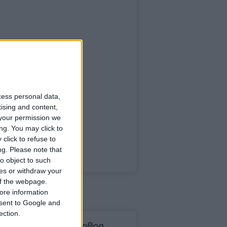
cess personal data,
tising and content,
your permission we
ng. You may click to
click to refuse to
ng.
Please note that
o object to such
ces or withdraw your
 of the webpage.
ore information
onsent to Google and
ection.
δημοφιλέστερα άρθρα