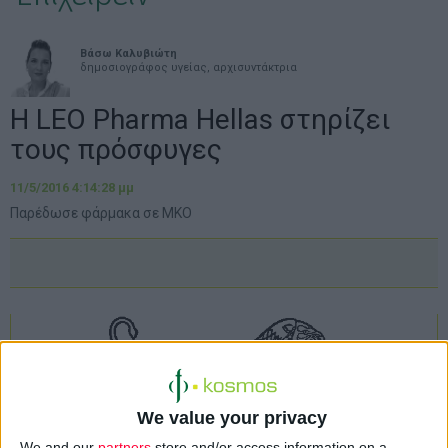
Βάσω Καλυβιώτη
δημοσιογράφος υγείας, αρχισυντάκτρια
Η LEO Pharma Hellas στηρίζει
τους πρόσφυγες
11/5/2016 4:14:28 μμ
Παρέδωσε φάρμακα σε ΜΚΟ
We value your privacy
We and our
partners
store and/or access information on a