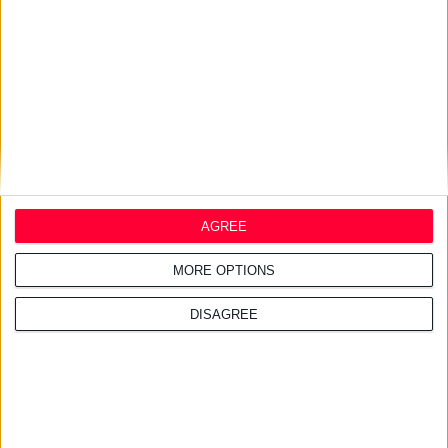
24/7/2026 1:41:29 μμ
Opella: Μεγάλη επένδυση $70
εκατ. στα προβιοτικά
AGREE
MORE OPTIONS
DISAGREE