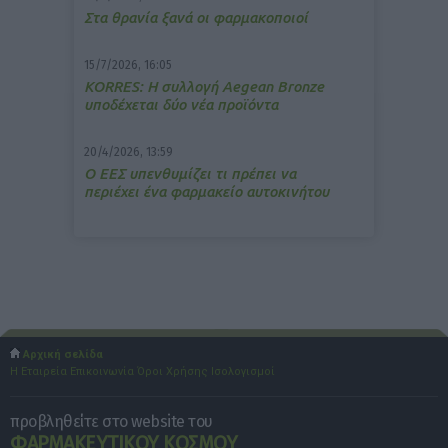
Στα θρανία ξανά οι φαρμακοποιοί
15/7/2026, 16:05
ΚΟRRES: Η συλλογή Aegean Bronze
υποδέχεται δύο νέα προϊόντα
20/4/2026, 13:59
Ο ΕΕΣ υπενθυμίζει τι πρέπει να
περιέχει ένα φαρμακείο αυτοκινήτου
Αρχική σελίδα
Η Εταιρεία
Επικοινωνία
Όροι Χρήσης
Ισολογισμοί
προβληθείτε στο website του
ΦΑΡΜΑΚΕΥΤΙΚΟΥ ΚΟΣΜΟΥ