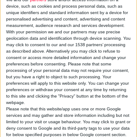
device, such as cookies and process personal data, such as
unique identifiers and standard information sent by a device for
personalised advertising and content, advertising and content
Περισσότερα από 1.500 φαρμακευτικά σκευάσματα για
measurement, audience research and services development.
την ενίσχυση ευάλωτων κοινωνικών ομάδων που
With your permission we and our partners may use precise
εξυπηρετεί η ΜΚΟ PRAKSIS, παρέδωσε το μήνα Απρίλιο η
geolocation data and identification through device scanning. You
may click to consent to our and our 1538 partners’ processing
LEO Pharma.
Πρόκειται για σκευάσματα για την ανακούφιση
as described above. Alternatively you may click to refuse to
δερματολογικών παθήσεων (αλοιφές και γάζες). Όλα τα
consent or access more detailed information and change your
προϊόντα θα διατεθούν μέσα από τα ιατρικά προγράμματα και
preferences before consenting.
Please note that some
τις παρεμβάσεις της ΜΚΟ PRAKSIS σε Αθήνα, Θεσσαλονίκη,
processing of your personal data may not require your consent,
but you have a right to object to such processing. Your
Ειδομένη καθώς επίσης και στα νησιά του Ανατολικού Αιγαίου,
preferences will apply to this website only. You can change your
όπου το προσφυγικό βρίσκεται στην πρώτη γραμμή
preferences or withdraw your consent at any time by returning
ενδιαφέροντος.
to this site and clicking the "Privacy" button at the bottom of the
webpage.
Please note that this website/app uses one or more Google
Ο πρόεδρος της
ΜΚΟ PRAKSIS, κος Αντύπας,
ευχαρίστησε
services and may gather and store information including but not
τους εκπροσώπους της εταιρίας για την ευγενική προσφορά
limited to your visit or usage behaviour. You may click to grant or
τους: «"Ευχαριστούμε πολύ τη LEO Pharma Hellas για την
deny consent to Google and its third-party tags to use your data
δωρεά 1.500 δερματολογικών αλοιφών που θα αξιοποιηθούν
for below specified purposes in below Google consent section.