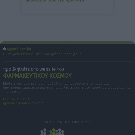
Αρχική σελίδα
Η Εταιρεία
Επικοινωνία
Όροι Χρήσης
Ισολογισμοί
προβληθείτε στο website του
ΦΑΡΜΑΚΕΥΤΙΚΟΥ ΚΟΣΜΟΥ
Μάθετε για τους τρόπους προβολής και προσεγγίστε το κοινό σας
αποτελεσματικά, μέσα από το δημοφιλέστερο site στο χώρο του φαρμάκου και
της υγείας.
Γεωργία Πασπαλά
gpaspala@boussias.com
© 2006-2025 Boussias Media