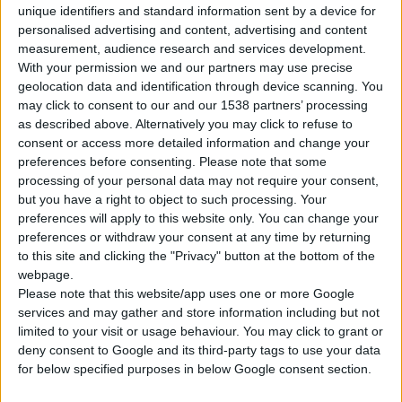
unique identifiers and standard information sent by a device for
personalised advertising and content, advertising and content
measurement, audience research and services development.
With your permission we and our partners may use precise
geolocation data and identification through device scanning. You
may click to consent to our and our 1538 partners’ processing
as described above. Alternatively you may click to refuse to
Η
La Roche-Posay
ανακοινώνει τη μεγαλύτερη μέχρι σήμερα
consent or access more detailed information and change your
καινοτομία της στον τομέα της υπερμελάγχρωσης,
preferences before consenting.
Please note that some
λανσάροντας το νέο
MELA B3 Serum
, με το ενεργό συστατικό
processing of your personal data may not require your consent,
Melasyl™.
but you have a right to object to such processing. Your
preferences will apply to this website only. You can change your
preferences or withdraw your consent at any time by returning
Η ανακοίνωση του νέου λανσαρίσματος συνδυάστηκε με ένα
to this site and clicking the "Privacy" button at the bottom of the
διήμερο event στο κέντρο της Αθήνας, το οποίο χωρίστηκε σε
webpage.
3 διαφορετικά slots, αφιερωμένα σε φαρμακοποιούς,
Please note that this website/app uses one or more Google
δερματολόγους και media αντίστοιχα.
services and may gather and store information including but not
limited to your visit or usage behaviour. You may click to grant or
deny consent to Google and its third-party tags to use your data
Το νέο MELA B3, που αναπτύχθηκε σε συνεργασία με
for below specified purposes in below Google consent section.
καταξιωμένους δερματολόγους και ειδικούς στην