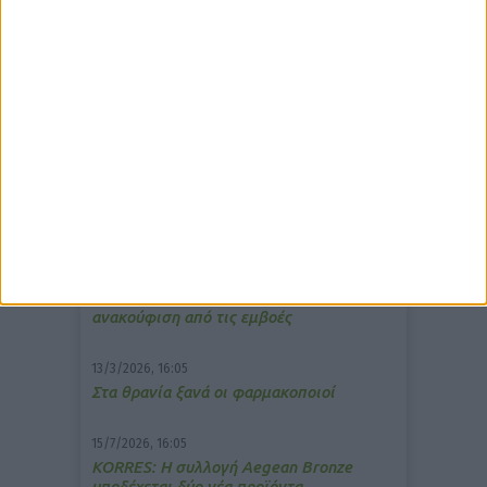
δημοφιλέστερα άρθρα
10/3/2026, 16:44
Πρόστιμο σε φαρμακείο για τη
μετάδοση μουσικής;
7/4/2026, 17:25
Memotin: Αποτελεσματικό στην
ανακούφιση από τις εμβοές
13/3/2026, 16:05
Στα θρανία ξανά οι φαρμακοποιοί
15/7/2026, 16:05
ΚΟRRES: Η συλλογή Aegean Bronze
υποδέχεται δύο νέα προϊόντα