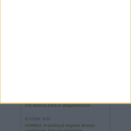
δημοφιλέστερα άρθρα
7/4/2026, 17:25
Memotin: Αποτελεσματικό στην
ανακούφιση από τις εμβοές
13/3/2026, 16:05
Στα θρανία ξανά οι φαρμακοποιοί
15/7/2026, 16:05
ΚΟRRES: Η συλλογή Aegean Bronze
υποδέχεται δύο νέα προϊόντα