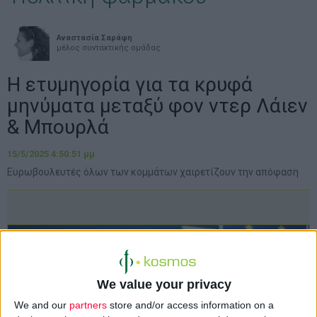
Αναστασία Σαράφη
μέλος συντακτικής ομάδας
Η ετυμηγορία για τα κρυφά
μηνύματα μεταξύ φον ντερ Λάιεν
& Μπουρλά
15/5/2025 4:50:51 μμ
Ευρωβουλευτές όλων των κομμάτων χαιρετίζουν την απόφαση
We value your privacy
We and our
partners
store and/or access information on a