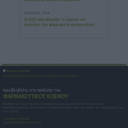
20/4/2026, 13:59
Ο ΕΕΣ υπενθυμίζει τι πρέπει να
περιέχει ένα φαρμακείο αυτοκινήτου
Αρχική σελίδα
Η Εταιρεία
Επικοινωνία
Όροι Χρήσης
Ισολογισμοί
προβληθείτε στο website του
ΦΑΡΜΑΚΕΥΤΙΚΟΥ ΚΟΣΜΟΥ
Μάθετε για τους τρόπους προβολής και προσεγγίστε το κοινό σας
αποτελεσματικά, μέσα από το δημοφιλέστερο site στο χώρο του φαρμάκου και
της υγείας.
Γεωργία Πασπαλά
gpaspala@boussias.com