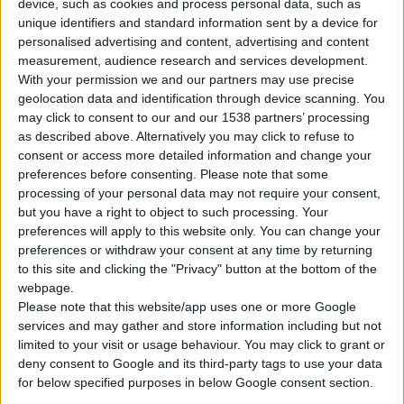
device, such as cookies and process personal data, such as
unique identifiers and standard information sent by a device for
personalised advertising and content, advertising and content
measurement, audience research and services development.
With your permission we and our partners may use precise
geolocation data and identification through device scanning. You
may click to consent to our and our 1538 partners’ processing
as described above. Alternatively you may click to refuse to
Το
Ευρωπαϊκό Δικαστήριο
έκρινε ότι η πρόεδρος της
consent or access more detailed information and change your
Ευρωπαϊκής Επιτροπής
Ούρσουλα φον ντερ Λάιεν
έπρεπε να
preferences before consenting.
Please note that some
processing of your personal data may not require your consent,
δημοσιεύσει τα γραπτά μηνύματα που αντάλλαξε με τον CEO
but you have a right to object to such processing. Your
της Pfizer
'Αλμπερτ Μπουρλά,
την περίοδο που
preferences will apply to this website only. You can change your
διαπραγματεύονταν την αγορά εμβολίων Covid-19 το 2021.
preferences or withdraw your consent at any time by returning
to this site and clicking the "Privacy" button at the bottom of the
webpage.
Υπενθυμίζεται ότι το θέμα αποκάλυψαν τότε οι
New York
Please note that this website/app uses one or more Google
Times
, κατά τη διάρκεια συνέντευξης με τον Αλ. Μπουρλά, και
services and may gather and store information including but not
ζήτησαν να δημοσιευτούν τα sms, αλλά η Ευρωπαϊκή Επιτροπή
limited to your visit or usage behaviour. You may click to grant or
αρνήθηκε. Σημειώνεται επίσης ότι τότε η Ευρώπη αγόρασε 1,8
deny consent to Google and its third-party tags to use your data
for below specified purposes in below Google consent section.
δισ.
δόσεις εμβολίων
από τις Pfizer-BioNTech, τη μεγαλύτερη