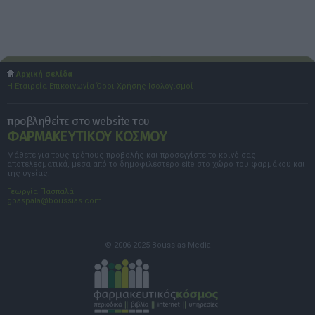
Αρχική σελίδα
Η Εταιρεία
Επικοινωνία
Όροι Χρήσης
Ισολογισμοί
προβληθείτε στο website του
ΦΑΡΜΑΚΕΥΤΙΚΟΥ ΚΟΣΜΟΥ
Μάθετε για τους τρόπους προβολής και προσεγγίστε το κοινό σας
αποτελεσματικά, μέσα από το δημοφιλέστερο site στο χώρο του φαρμάκου και
της υγείας.
Γεωργία Πασπαλά
gpaspala@boussias.com
© 2006-2025 Boussias Media