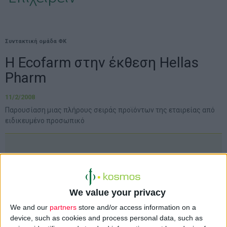
Συντακτική ομάδα ΦΚ
Η Ecofarm στην έκθεση Hellas
Pharm
11/2/2008
Παρουσίαση μιας πλήρους σειράς προϊόντων της εταιρείας από
ειδικευμένο προσωπικό
Για άλλη μια χρονιά η
Ecofarm Α.Ε.
θα
συμμετάσχει στη μεγαλύτερη φαρμακευτική
έκθεση της Ελλάδας, Hellas Pharm, που θα
We value your privacy
πραγματοποιηθεί το Φεβρουάριο του 2008
We and our
partners
store and/or access information on a
στον εκθεσιακό χώρο Helexpo.
device, such as cookies and process personal data, such as