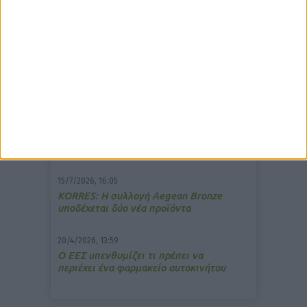
δημοφιλέστερα άρθρα
7/4/2026, 17:25
Memotin: Αποτελεσματικό στην
ανακούφιση από τις εμβοές
13/3/2026, 16:05
Στα θρανία ξανά οι φαρμακοποιοί
15/7/2026, 16:05
ΚΟRRES: Η συλλογή Aegean Bronze
υποδέχεται δύο νέα προϊόντα
20/4/2026, 13:59
Ο ΕΕΣ υπενθυμίζει τι πρέπει να
περιέχει ένα φαρμακείο αυτοκινήτου