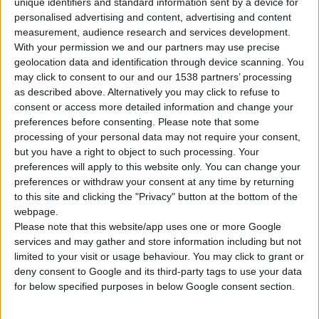
unique identifiers and standard information sent by a device for
personalised advertising and content, advertising and content
Σ’ ένα πρωτότυπο και λειτουργικό περίπτερο
measurement, audience research and services development.
η εταιρεία θα παρουσιάσει μια πλήρη σειρά
With your permission we and our partners may use precise
προϊόντων για τον εξοπλισμό εργαστηρίου
geolocation data and identification through device scanning. You
may click to consent to our and our 1538 partners’ processing
φαρμακείου, καθώς επίσης και για την
as described above. Alternatively you may click to refuse to
παρασκευή φαρμακευτικών
consent or access more detailed information and change your
ιδιοσκευασμάτων.
preferences before consenting.
Please note that some
processing of your personal data may not require your consent,
but you have a right to object to such processing. Your
Οι επισκέπτες θα έχουν την ευκαιρία να δουν
preferences will apply to this website only. You can change your
από κοντά όλα τα προϊόντα τα οποία οι
preferences or withdraw your consent at any time by returning
συνεχώς αυξανόμενες ανάγκες του
to this site and clicking the "Privacy" button at the bottom of the
σύγχρονου φαρμακείου απαιτούν, όπως
webpage.
Please note that this website/app uses one or more Google
επαγγελματικά ψυγεία, ηλεκτρονικά
services and may gather and store information including but not
πιεσόμετρα, ηλεκτρονικές ζυγαριές και
limited to your visit or usage behaviour. You may click to grant or
ειδικές συσκευές εργαστηρίου για την
deny consent to Google and its third-party tags to use your data
παραγωγή κρεμών, κόνεων, δισκίων και
for below specified purposes in below Google consent section.
καψουλών. Επίσης θα έχουν τη δυνατότητα