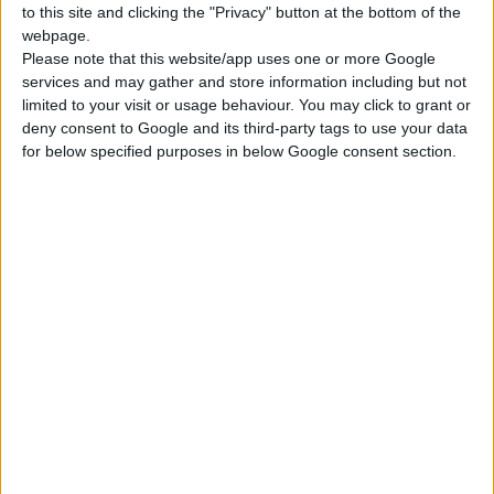
Με αφορμή την ανακοίνωση των αποτελεσμάτων, ο
Γενικός
to this site and clicking the "Privacy" button at the bottom of the
Διευθυντής της AbbVie, κ
.
Πασχάλης Αποστολίδη
ς, τόνισε
webpage.
ότι «Η διάκριση αυτή ανήκει πρωτίστως σε όλες και όλους
Please note that this website/app uses one or more Google
services and may gather and store information including but not
τους εργαζόμενους της AbbVie. Αυτοί κατέκτησαν την πρώτη
limited to your visit or usage behaviour. You may click to grant or
θέση, καθώς κατάφεραν, σε μόλις δύο χρόνια λειτουργίας της
deny consent to Google and its third-party tags to use your data
εταιρείας, να δημιουργήσουν όλοι μαζί ένα καινοτόμο και
for below specified purposes in below Google consent section.
ευχάριστο εργασιακό περιβάλλον που εκφράζει τις αξίες από
τις οποίες διέπεται η εταιρική μας κουλτούρα. Καινοτομία,
διαφάνεια, ομαδικότητα, συνεργασία και εμπιστοσύνη.»
Η AbbVie ξεκίνησε τη λειτουργία της, ως ανεξάρτητη
βιοφαρμακευτική εταιρεία το 2013, στο καινούργιο της «σπίτι»,
το οποίο διαμορφώθηκε ευθύς εξαρχής σε συνεργασία με τους
ίδιους τους εργαζόμενους, διαθέτοντας μοντέρνους χώρους
που ευνοούν τη δημιουργικότητα, τη συναδελφικότητα και την
ανοικτή επικοινωνία. Χαρακτηριστικό είναι το γεγονός ότι
ακόμη και ο Γενικός Διευθυντής της εταιρείας εργάζεται σε
open space περιβάλλον, δίνοντας πρώτος το στίγμα της