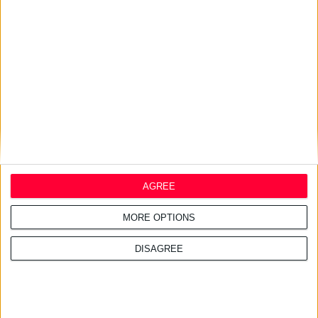
Σχετικά άρθρα
25/11/2025 3:22:51 μμ
ΑΜΚΕ Κλέων Τσέτης: 6
υποτροφίες & υποστήριξη 4
ερευνητικών έργων του ΕΚΠΑ
30/5/2025 4:36:39 μμ
Ο Πρόεδρος του Ελληνικού
Ερυθρού Σταυρού ετιμήθη από
την Ελληνική Φαρμακευτική
AGREE
Εταιρεία
MORE OPTIONS
DISAGREE
17/7/2024 9:59:08 μμ
Διάβα Τρικάλων: Μικρά παιδιά
εκπαιδεύτηκαν στις πρώτες
βοήθειες