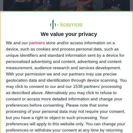
Η βιοφαρμακευτική εταιρεία AbbVie κατέκτησε την
πρώτη θέση στη λίστα των εταιρειών με το καλύτερο
We value your privacy
εργασιακό περιβάλλον στην κατηγορία των επιχειρήσεων
We and our
partners
store and/or access information on a
που απασχολούν 50 έως 250 εργαζόμενους, σύμφωνα με
device, such as cookies and process personal data, such as
την ετήσια έρευνα Best WorkPlaces 2015.
unique identifiers and standard information sent by a device for
personalised advertising and content, advertising and content
measurement, audience research and services development.
With your permission we and our partners may use precise
geolocation data and identification through device scanning. You
may click to consent to our and our 1538 partners’ processing
as described above. Alternatively you may click to refuse to
consent or access more detailed information and change your
preferences before consenting.
Please note that some
processing of your personal data may not require your consent,
but you have a right to object to such processing. Your
preferences will apply to this website only. You can change your
preferences or withdraw your consent at any time by returning