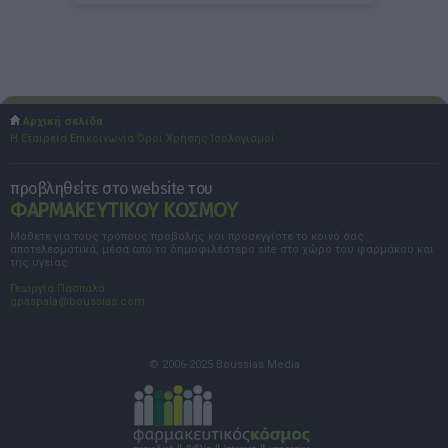
Αρχική σελίδα
Η Εταιρεία
Επικοινωνία
Όροι Χρήσης
Ισολογισμοί
προβληθείτε στο website του
ΦΑΡΜΑΚΕΥΤΙΚΟΥ ΚΟΣΜΟΥ
Μάθετε για τους τρόπους προβολής και προσεγγίστε το κοινό σας
αποτελεσματικά, μέσα από το δημοφιλέστερο site στο χώρο του φαρμάκου και
της υγείας.
Γεωργία Πασπαλά
gpaspala@boussias.com
© 2006-2025 Boussias Media