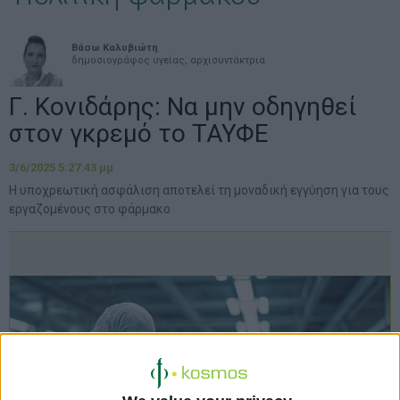
Βάσω Καλυβιώτη
δημοσιογράφος υγείας, αρχισυντάκτρια
Γ. Κονιδάρης: Να μην οδηγηθεί
στον γκρεμό το ΤΑΥΦΕ
3/6/2025 5:27:43 μμ
Η υποχρεωτική ασφάλιση αποτελεί τη μοναδική εγγύηση για τους
εργαζομένους στο φάρμακο