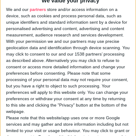
We value your privacy
We and our
partners
store and/or access information on a
device, such as cookies and process personal data, such as
unique identifiers and standard information sent by a device for
personalised advertising and content, advertising and content
measurement, audience research and services development.
With your permission we and our partners may use precise
Ο Σύμβουλος Διοίκησης και Επικοινωνίας του
ΤΑΥΦΕ
,
geolocation data and identification through device scanning. You
may click to consent to our and our 1538 partners’ processing
Γεράσιμος Κονιδάρης
, σε συνέντευξή του στην εβδομαδιαία
as described above. Alternatively you may click to refuse to
εφημερίδα των συνταξιούχων 60+, μίλησε για το μέλλον του
consent or access more detailed information and change your
Ταμείου, αναδεικνύοντας γιατί η υποχρεωτική ασφάλιση
preferences before consenting.
Please note that some
αποτελεί τη μοναδική εγγύηση για δεκάδες χιλιάδες
processing of your personal data may not require your consent,
but you have a right to object to such processing. Your
εργαζόμενους
στο
φάρμακο
. «Την ώρα που τα δεδομένα για
preferences will apply to this website only. You can change your
το ΤΑΥΦΕ είναι εξαιρετικά θετικά για τους ασφαλισμένους του,
preferences or withdraw your consent at any time by returning
ήρθε η Κυβέρνηση αναίτια και απροειδοποίητα με το
to this site and clicking the "Privacy" button at the bottom of the
Ν.5078/2023 να αλλάξει την φύση του ΤΑΥΦΕ, καταργώντας την
webpage.
Please note that this website/app uses one or more Google
υποχρεωτικότητα
στην ασφάλιση.
services and may gather and store information including but not
limited to your visit or usage behaviour. You may click to grant or
Όπως σημειώνουν διακεκριμένοι συνταγματολόγοι και