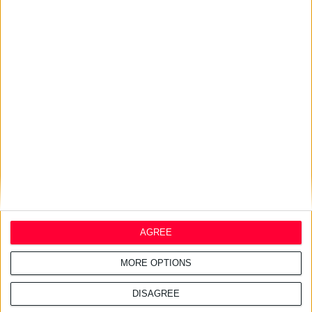
22/7/2026 4:51:38 μμ
Ενισχύεται η συνεργασία
Ελλάδας & Κύπρου στον τομέα
του φαρμάκου
16/7/2026 4:11:23 μμ
ΑΑΔΕ: Κατασχέθηκαν χιλιάδες
παράνομα συμπληρώματα
διατροφής
AGREE
MORE OPTIONS
DISAGREE