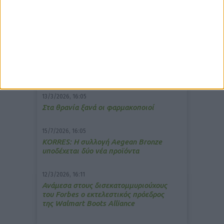
δημοφιλέστερα άρθρα
7/4/2026, 17:25
Memotin: Αποτελεσματικό στην
ανακούφιση από τις εμβοές
13/3/2026, 16:05
Στα θρανία ξανά οι φαρμακοποιοί
15/7/2026, 16:05
ΚΟRRES: Η συλλογή Aegean Bronze
υποδέχεται δύο νέα προϊόντα
12/3/2026, 16:11
Ανάμεσα στους δισεκατομμυριούχους
του Forbes o εκτελεστικός πρόεδρος
της Walmart Boots Alliance