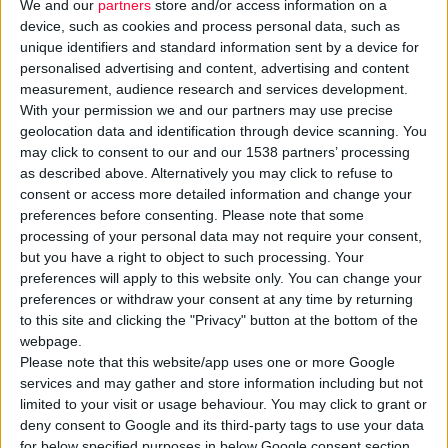
We and our
partners
store and/or access information on a
device, such as cookies and process personal data, such as
unique identifiers and standard information sent by a device for
personalised advertising and content, advertising and content
measurement, audience research and services development.
With your permission we and our partners may use precise
geolocation data and identification through device scanning. You
Η
FITO
καινοτομεί στον χώρο του αρώματος με τη νέα σειρά
may click to consent to our and our 1538 partners’ processing
mists
#
HASHTAGS
που προσφέρουν ακαταμάχητη γοητεία
as described above. Alternatively you may click to refuse to
από την κορυφή μέχρι τα νύχια.
consent or access more detailed information and change your
preferences before consenting.
Please note that some
processing of your personal data may not require your consent,
Είναι μελετημένα να αγκαλιάζουν την επιδερμίδα με μια απαλή,
but you have a right to object to such processing. Your
διακριτική και μακράς διάρκειας φρεσκάδα. Οι
θρεπτικές
preferences will apply to this website only. You can change your
φόρμουλες
με 7 ποιοτικά εκχυλίσματα ελληνικών βοτάνων
preferences or withdraw your consent at any time by returning
to this site and clicking the "Privacy" button at the bottom of the
και το φυτικό δραστικό βιοτεχνολογίας
Denoxyline
,
webpage.
ενυδατώνουν, λειτουργούν ως αντιοξειδωτικά και
Please note that this website/app uses one or more Google
προστατεύουν τόσο τα μαλλιά όσο και το σώμα, προσφέροντας
services and may gather and store information including but not
απαλότητα & λάμψη.
limited to your visit or usage behaviour. You may click to grant or
deny consent to Google and its third-party tags to use your data
for below specified purposes in below Google consent section.