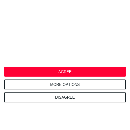
17/7/2026 4:21:14 μμ
Η ELPEN φέρνει τη σειρά
ilon® στην ελληνική αγορά
AGREE
MORE OPTIONS
DISAGREE