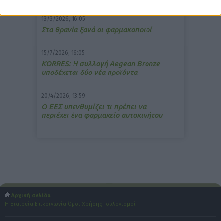
13/3/2026, 16:05
Στα θρανία ξανά οι φαρμακοποιοί
15/7/2026, 16:05
ΚΟRRES: Η συλλογή Aegean Bronze
υποδέχεται δύο νέα προϊόντα
20/4/2026, 13:59
Ο ΕΕΣ υπενθυμίζει τι πρέπει να
περιέχει ένα φαρμακείο αυτοκινήτου
Αρχική σελίδα
Η Εταιρεία
Επικοινωνία
Όροι Χρήσης
Ισολογισμοί