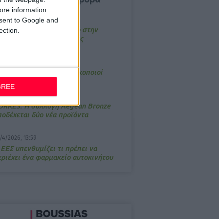
ore information
4/2026, 17:25
onsent to Google and
emotin: Αποτελεσματικό στην
ection.
νακούφιση από τις εμβοές
/3/2026, 16:05
τα θρανία ξανά οι φαρμακοποιοί
GREE
/7/2026, 16:05
ΟRRES: Η συλλογή Aegean Bronze
ποδέχεται δύο νέα προϊόντα
/4/2026, 13:59
 ΕΕΣ υπενθυμίζει τι πρέπει να
εριέχει ένα φαρμακείο αυτοκινήτου