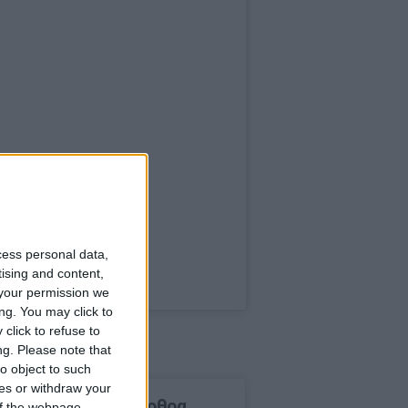
cess personal data,
tising and content,
your permission we
ng. You may click to
click to refuse to
ng.
Please note that
o object to such
ces or withdraw your
δημοφιλέστερα άρθρα
 of the webpage.