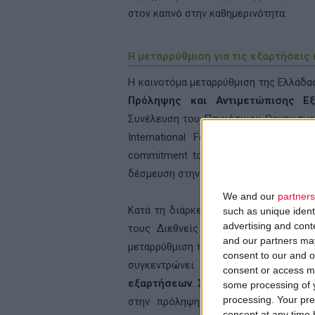
στον καπνό στην καθημερινότητα.
Η μεταρρύθμιση για τις εξαρτήσεις 
Η καινοτόμα μεταρρύθμιση της Ελλάδας
Πρόληψης και Αντιμετώπισης Ε
Συνέλευση του Παγκόσμιου Οργανισμού
International Federation of Red Cr
commitment to coverage: Integrating 
δέσμευση στην κάλυψη: Ενσωματώνοντα
We and our
partners
Κατά τη διάρκεια της εκδήλωσης ο μ
such as unique ident
advertising and con
τους Διεθνείς Οργανισμούς της Γεν
and our partners may
μεταρρύθμιση που έγινε στη χώρα, με 
consent to our and o
συγκεντρώνει για πρώτη φορά το 
consent or access m
εξαρτήσεων
. Στην παρέμβασή του ο 
some processing of y
processing. Your pre
στην πρόληψη των εξαρτήσεων, στη
consent at any time b