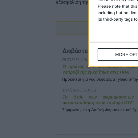
εξασφάλιση της πρόσβασης σε υπηρεσίε
Please note that thi
including but not lim
its third-party tags
Διαβάστε επίσης
MORE OPT
29/7/2026 4:16:29 μμ
Ο πρώτος OTC συνδυασμός παρακ
ναπροξένης εγκρίθηκε στις ΗΠΑ
Πρόκειται για νέο σκεύασμα Tylenol® τη
27/7/2026 3:53:37 μμ
Το 81% των φαρμακοποιών α
αυτοπεποίθηση στην επιλογή OTC
Σύμφωνα µε τη Διεθνή Φαρμακευτική Ο