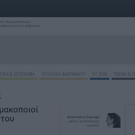
 του Φαρμακευτικού
νημέρωση για το φάρμακο
ΓΕΙΑ & ΕΠΙΣΤΗΜΗ
ΠΟΛΙΤΙΚΗ ΦΑΡΜΑΚΟΥ
ΕΥ ΖΗΝ
ΤΕΧΝΗ & 
ς
ρμακοποιοί
 του
Αναστασία Σαράφη
μέλος συντακτικής
ομάδας