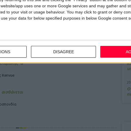
ς υγείας για όλους.
s website/app uses one or more Google services and may gather and st
7/
ited to your visit or usage behaviour. You may click to grant or deny c
M
 to use your data for below specified purposes in below Google consent s
α
13
Σ
IONS
DISAGREE
A
15
εταμόλης &
Κ
υ
ς Kenvue
20
Ο
ισθάνεται
π
μοσπονδία