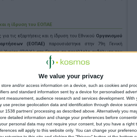
και η ίδρυση του ΕΟΠΑΕ
 για τις εξαρτήσεις και η ίδρυση του Εθνικού
Οργανισμού
ξαρτήσεων (ΕΟΠΑΕ)
παρουσιάστηκε στην 79η Γενική
 Υγείας (Π.Ο.Υ.) στη Γενεύη σε παράλληλη εκδήλωση του
oss and Red Crescent Societies (IFRC) με τίτλο: «From
Substance Use into Universal Health Coverage» - «Από τη
ς την χρήση ουσιών στην Καθολική Υγειονομική Κάλυψη».
We value your privacy
store and/or access information on a device, such as cookies and pro
όνιμος αντιπρόσωπος της Ελλάδας στα Ηνωμένα Έθνη και
ifiers and standard information sent by a device for personalised adver
tent measurement, audience research and services development.
With 
εύης Πρέσβης Ιωάννης Γκίκας παρουσίασε τη σημαντική
 use precise geolocation data and identification through device scanni
τη δημιουργία του ΕΟΠΑΕ, ενός ενιαίου εθνικού φορέα που
ur 1538 partners’ processing as described above. Alternatively you may 
σύνολο των υπηρεσιών και δομών αντιμετώπισης των
ore detailed information and change your preferences before consenti
Πρέσβης αναφέρθηκε στη σταθερή δέσμευση της χώρας μας
our personal data may not require your consent, but you have a right t
ferences will apply to this website only. You can change your preferen
 μείωση της βλάβης και στη θεραπεία, αλλά και την
y returning to this site and clicking the "Privacy" button at the bottom