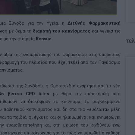
μια Σύνοδο για την Υγεία, η
Διεθνής Φαρμακευτική
ωση με θέμα τη
διακοπή του καπνίσματος
και γενικά τις
α με την εταιρεία
Kenvue
.
τελ
ην αξία της ενσωμάτωσης του φαρμακείου στις υπηρεσίες
εφαρμογή του πλαισίου που έχει τεθεί από τον Παγκόσμιο
απνίσματος.
ιθώριο της Συνόδου, η Ομοσπονδία ανάρτησε και το νέο
ικών
βίντεο
CPD
bites
με θέμα την υποστήριξη από
ιθυμούν να διακόψουν το κάπνισμα. Το συγκεκριμένο
υ παθητικού καπνίσματος και δη στα πιο «ευάλωτα» μέλη
ναι τα παιδιά, οι έγκυες και οι ηλικιωμένοι και ενημερώνει
ν ευαισθητοποίηση και στη μείωση του κινδύνου, ενώ
στρατηγικές επικοινωνίας για το πώς να μειωθεί η έκθεση