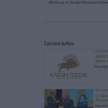
SPF50+ και το The Skin Pharmacist Caffei
Σχετικά άρθρα
25/11/202
ΑΜΚΕ Κλ
έργων 
Εις μνή
30/5/2025
Ο Πρόε
Ελληνικ
Παρουσί