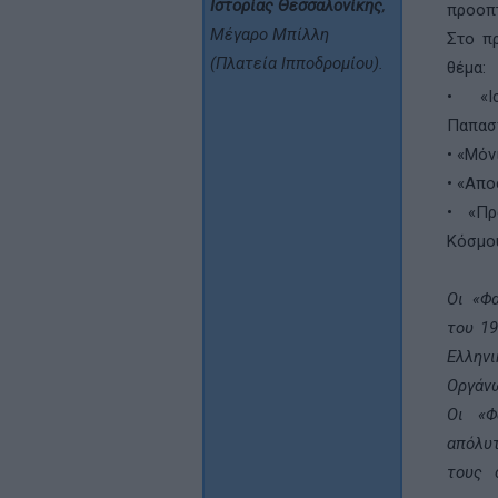
Ιστορίας Θεσσαλονίκης
,
προοπτ
Μέγαρο Μπίλλη
Στο πρ
(Πλατεία Ιπποδρομίου).
θέμα:
• «Ι
Παπασ
• «Μόν
• «Απο
• «Πρ
Κόσμου
Οι «Φ
του 19
Ελλη
Οργάνω
Οι «Φ
απόλυ
τους 