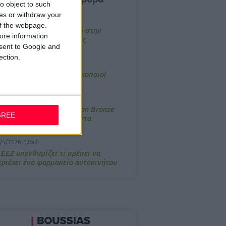
o object to such
ces or withdraw your
4/2026, 17:25
 of the webpage.
emotin: Αποτελεσματικό στην
ore information
νακούφιση από τις εμβοές
onsent to Google and
ection.
/3/2026, 16:05
τα θρανία ξανά οι φαρμακοποιοί
/7/2026, 16:05
ΟRRES: Η συλλογή Aegean Bronze
GREE
ποδέχεται δύο νέα προϊόντα
/4/2026, 13:59
 ΕΕΣ υπενθυμίζει τι πρέπει να
εριέχει ένα φαρμακείο αυτοκινήτου