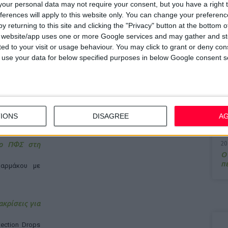
our personal data may not require your consent, but you have a right t
ferences will apply to this website only. You can change your preferen
7/
y returning to this site and clicking the "Privacy" button at the bottom
M
s website/app uses one or more Google services and may gather and st
α
ited to your visit or usage behaviour. You may click to grant or deny c
 to use your data for below specified purposes in below Google consent s
13
Σ
15
Κ
IONS
DISAGREE
A
υ
 ο ΠΦΣ στη
20
Ο
π
αρμάκου με
ακρίσεις για
ection Drops