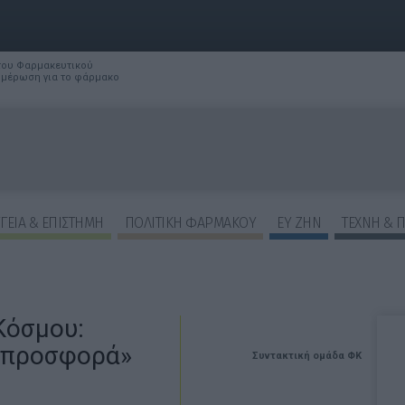
 του Φαρμακευτικού
νημέρωση για το φάρμακο
ΓΕΙΑ & ΕΠΙΣΤΗΜΗ
ΠΟΛΙΤΙΚΗ ΦΑΡΜΑΚΟΥ
ΕΥ ΖΗΝ
ΤΕΧΝΗ & 
Κόσμου:
ι προσφορά»
Συντακτική ομάδα ΦΚ