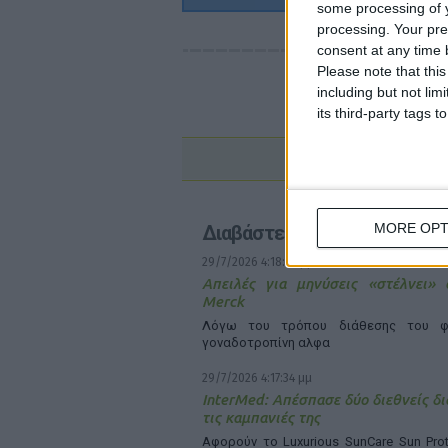
some processing of y
processing. Your pre
consent at any time b
Please note that thi
including but not lim
its third-party tags
MORE OPT
Διαβάστε επίσης
29/7/2026 4:18:55 μμ
Απειλές για μηνύσεις «στέλνει»
Merck
Λόγω του τρόπου διάθεσης του φ
γοναδοτροπίνη αλφα
29/7/2026 4:17:34 μμ
InterMed: Απέσπασε δύο διεθνείς δι
τις καμπανιές της
Αφορούν το Luxurious SunCare Sun Prot