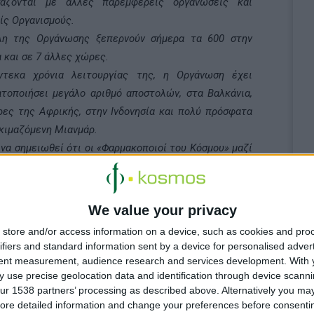
γάζονται με άλλες παρεμφερείς οργανώσεις και
ίς Οργανισμούς.
λη της Οργάνωσης ξεπερνούν σήμερα τα 600 στην
 και σε 7 άλλες χώρες.
ντεκα χρόνια λειτουργίας της, η Οργάνωση έχει
τοποιήσει μεγάλο αριθμό αποστολών, στα Βαλκάνια,
ες της Αφρικής, στην Ινδονησία και πολύ πρόσφατα
κιμαζόμενη Μιανμάρ.
 να σημειωθεί ότι οι «Φαρμακοποιοί του Κόσμου» μαζί
ελληνικό παράρτημα του Ερυθρού Σταυρού είναι οι
ρώτες ελληνικές οργανώσεις που συγκέντρωσαν και
ειλαν φαρμακευτικό υλικό στη Μιανμάρ, σε
We value your privacy
ασία με το ελληνικό Υπουργείο Εξωτερικών.
store and/or access information on a device, such as cookies and pro
ον ερχόμενο Ιούνιο προγραμματίζεται μια ακόμη
ifiers and standard information sent by a device for personalised adver
λή στην Αφρική, με κυριότερους σταθμούς τη Ζάμπια
tent measurement, audience research and services development.
With 
ν Τανζανία. Επίσης τον Οκτώβριο του 2008 μέλη της
 use precise geolocation data and identification through device scanni
ur 1538 partners’ processing as described above. Alternatively you may 
σης, σε συνεργασία με το Υπουργείο Εξωτερικών θα
ore detailed information and change your preferences before consenti
ύν για εμβολιασμούς στη Μπουρκίνα Φάσο.