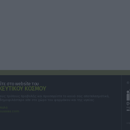
τε στο website του
© 
ΕΥΤΙΚΟΥ ΚΟΣΜΟΥ
τους τρόπους προβολής και προσεγγίστε το κοινό σας αποτελεσματικά,
 δημοφιλέστερο site στο χώρο του φαρμάκου και της υγείας.
σπαλά
oussias.com