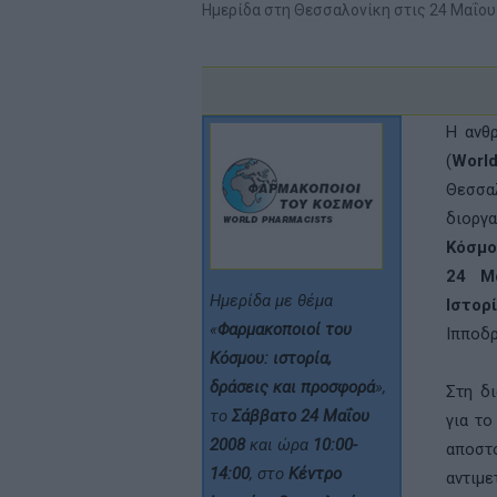
Ημερίδα στη Θεσσαλονίκη στις 24 Μαΐου
Η ανθ
(
Worl
Θεσσα
διοργ
Κόσμο
24 Μ
Ημερίδα με θέμα
Ιστορ
«
Φαρμακοποιοί του
Ιπποδρ
Κόσμου: ιστορία,
δράσεις και προσφορά
»,
Στη δι
το
Σάββατο 24 Μαΐου
για το
2008
και ώρα
10:00-
αποστ
14:00
, στο
Κέντρο
αντιμ