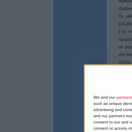
συνερ
Διεθνε
Τα μέ
Ελλάδα
Στα έ
πραγμα
σε χώρ
στη δο
Αξίζει
με το 
δυο π
απέστ
συνεργ
We and our
partners
Για τ
such as unique ident
αποστο
advertising and con
και τη
and our partners may
consent to our and o
οργάνω
consent or access m
μεταβο