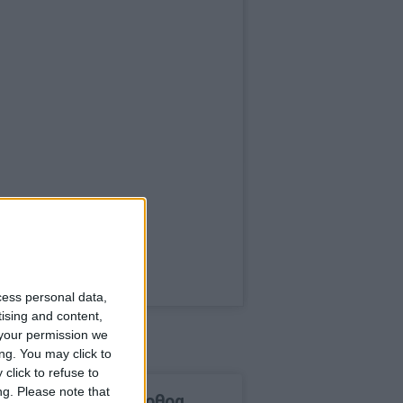
cess personal data,
tising and content,
your permission we
ng. You may click to
click to refuse to
ng.
Please note that
δημοφιλέστερα άρθρα