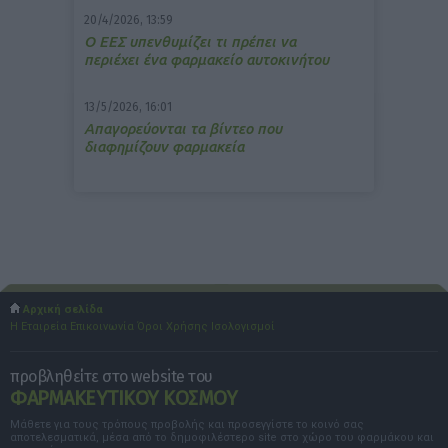
20/4/2026, 13:59
Ο ΕΕΣ υπενθυμίζει τι πρέπει να
περιέχει ένα φαρμακείο αυτοκινήτου
13/5/2026, 16:01
Απαγορεύονται τα βίντεο που
διαφημίζουν φαρμακεία
Αρχική σελίδα
Η Εταιρεία
Επικοινωνία
Όροι Χρήσης
Ισολογισμοί
προβληθείτε στο website του
ΦΑΡΜΑΚΕΥΤΙΚΟΥ ΚΟΣΜΟΥ
Μάθετε για τους τρόπους προβολής και προσεγγίστε το κοινό σας
αποτελεσματικά, μέσα από το δημοφιλέστερο site στο χώρο του φαρμάκου και