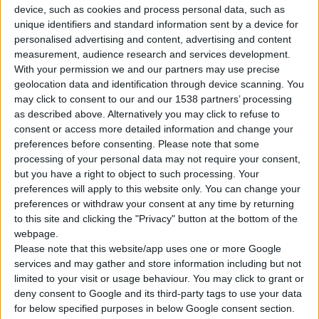
device, such as cookies and process personal data, such as
unique identifiers and standard information sent by a device for
personalised advertising and content, advertising and content
measurement, audience research and services development.
With your permission we and our partners may use precise
geolocation data and identification through device scanning. You
may click to consent to our and our 1538 partners’ processing
as described above. Alternatively you may click to refuse to
consent or access more detailed information and change your
Αγανακτισμένη δηλώνει η διοίκηση του
Φ.
Σ. Αττικής
με την
preferences before consenting.
Please note that some
αδυναμία λειτουργίας της
ηλεκτρονικής συνταγογράφησης
,
processing of your personal data may not require your consent,
καθώς οι φαρμακοποιοί δεν μπορούν να δουλέψουν και οι
but you have a right to object to such processing. Your
preferences will apply to this website only. You can change your
ασθενείς ταλαιπωρούνται, γεγονός που επιβαρύνεται και από
preferences or withdraw your consent at any time by returning
την εποχιακή αύξηση των ιώσεων.
to this site and clicking the "Privacy" button at the bottom of the
webpage.
Σε ανακοίνωση προς τον υπουργό Ψηφιακής Διακυβέρνησης,
Please note that this website/app uses one or more Google
services and may gather and store information including but not
Δ. Παπαστεργίου,
ο Σύλλογος ζητά την άμεση επίλυση των
limited to your visit or usage behaviour. You may click to grant or
προβλημάτων και την επαναλειτουργία του συστήματος,
deny consent to Google and its third-party tags to use your data
διαφορετικά «επιβάλλεται η άμεση χρήση της
χειρόγραφης
for below specified purposes in below Google consent section.