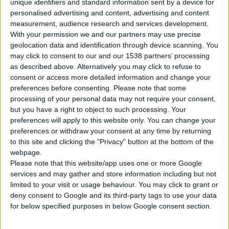
unique identifiers and standard information sent by a device for
παλαιότερες οφειλές κουρεμένα ομόλογα ενώ έχουν
personalised advertising and content, advertising and content
καταβάλει μεγάλες εκπτώσεις με επιστροφή χρημάτων
measurement, audience research and services development.
(
r
ebate και clawback).
With your permission we and our partners may use precise
geolocation data and identification through device scanning. You
may click to consent to our and our 1538 partners’ processing
Ο ΣΦΕΕ υπογραμμίζει στην επιστολή του ότι ο κλάδος
as described above. Alternatively you may click to refuse to
αναμένει να εκδοθεί άμεσα η υπουργική απόφαση που να
consent or access more detailed information and change your
προβλέπει έκπτωση 1% για τις οφειλές έως τις 31.12.2011,
preferences before consenting.
Please note that some
αλλά και να εκταμιευθούν τα χρήματα ώστε να πληρωθούν οι
processing of your personal data may not require your consent,
but you have a right to object to such processing. Your
εταιρείες για τους μήνες του 2012.
preferences will apply to this website only. You can change your
preferences or withdraw your consent at any time by returning
Μεταξύ άλλων, ο κλάδος θέτει και το ζήτημα της τιμολόγησης
to this site and clicking the "Privacy" button at the bottom of the
νέων καινοτόμων φαρμάκων καθώς εδώ και δύο χρόνια δεν
webpage.
έχει εκδοθεί κανένα νέο Δελτίο τιμών που να περιλαμβάνει
Please note that this website/app uses one or more Google
services and may gather and store information including but not
νέα σκευάσματα, γεγονός που δεν επιτρέπει στους Έλληνες
limited to your visit or usage behaviour. You may click to grant or
ασθενείς να έχουν πρόσβαση σε καινοτόμες θεραπείες.
deny consent to Google and its third-party tags to use your data
for below specified purposes in below Google consent section.