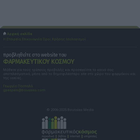
Αρχική σελίδα
Η Εταιρεία
Επικοινωνία
Όροι Χρήσης
Ισολογισμοί
προβληθείτε στο website του
ΦΑΡΜΑΚΕΥΤΙΚΟΥ ΚΟΣΜΟΥ
Μάθετε για τους τρόπους προβολής και προσεγγίστε το κοινό σας
αποτελεσματικά, μέσα από το δημοφιλέστερο site στο χώρο του φαρμάκου και
της υγείας.
Γεωργία Πασπαλά
gpaspala@boussias.com
© 2006-2025 Boussias Media