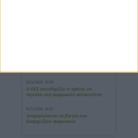
δημοφιλέστερα άρθρα
7/4/2026, 17:25
Memotin: Αποτελεσματικό στην
ανακούφιση από τις εμβοές
15/7/2026, 16:05
ΚΟRRES: Η συλλογή Aegean Bronze
υποδέχεται δύο νέα προϊόντα
20/4/2026, 13:59
Ο ΕΕΣ υπενθυμίζει τι πρέπει να
περιέχει ένα φαρμακείο αυτοκινήτου
13/5/2026, 16:01
Απαγορεύονται τα βίντεο που
διαφημίζουν φαρμακεία