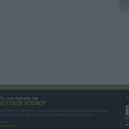
τε στο website του
© 
ΕΥΤΙΚΟΥ ΚΟΣΜΟΥ
τους τρόπους προβολής και προσεγγίστε το κοινό σας αποτελεσματικά,
 δημοφιλέστερο site στο χώρο του φαρμάκου και της υγείας.
σπαλά
oussias.com