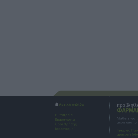
προβληθεί
Αρχική σελίδα
ΦΑΡΜΑΚ
Η Εταιρεία
Μάθετε για 
Επικοινωνία
μέσα από το
Όροι Χρήσης
Ισολογισμοί
Γεωργία Πα
gpaspala@b