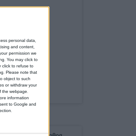
cess personal data,
tising and content,
your permission we
ng. You may click to
click to refuse to
ng.
Please note that
o object to such
ces or withdraw your
 of the webpage.
ore information
onsent to Google and
ection.
δημοφιλέστερα άρθρα