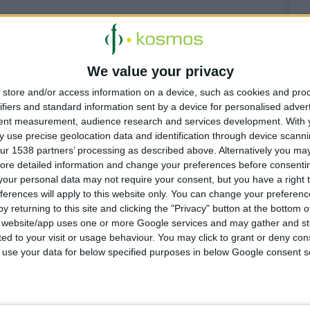
 4:13:55 μμ
ρακλείου & Ρεθύμνου: Σχεδιάζουν κοινές δράσεις με
ους ασθενών
We value your privacy
ήσουν με την ορθή διαχείριση των οικιακών φαρμάκων
store and/or access information on a device, such as cookies and pro
ifiers and standard information sent by a device for personalised adver
tent measurement, audience research and services development.
With 
 use precise geolocation data and identification through device scanni
 4:21:24 μμ
ur 1538 partners’ processing as described above. Alternatively you may 
 για τη χώρα οι ελλείψεις φαρμάκων στις τουριστικές
ore detailed information and change your preferences before consenti
ς
our personal data may not require your consent, but you have a right t
ιαχείριση ζητά ο Κ. Βαρδιάμπασης
ferences will apply to this website only. You can change your preferen
y returning to this site and clicking the "Privacy" button at the bottom
s website/app uses one or more Google services and may gather and st
ited to your visit or usage behaviour. You may click to grant or deny c
 to use your data for below specified purposes in below Google consent s
 3:54:33 μμ
 εφαρμογή για τα εφημερεύοντα φαρμακεία
γήθηκε από τον Δήμο Πεντέλης