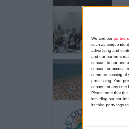
29/7/2026
Φ.Σ. Η
συλλόγ
Θα ξεκιν
We and our
partners
such as unique ident
advertising and con
and our partners may
28/7/2026
consent to our and o
Ντροπή
consent or access m
περιοχέ
some processing of y
Ειδική δ
processing. Your pre
consent at any time b
Please note that thi
including but not lim
its third-party tags
27/7/2026
Δωρεάν
Δημιουρ