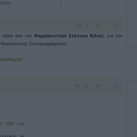
ρμογής
η video από τον
Φαρμακευτικό Σύλλογο Κιλκίς
, για τον
 Ηλεκτρονικής Συνταγογράφησης:
Jx9bIBNy5U
 ο ΠΦΣ στη
αρμάκου με