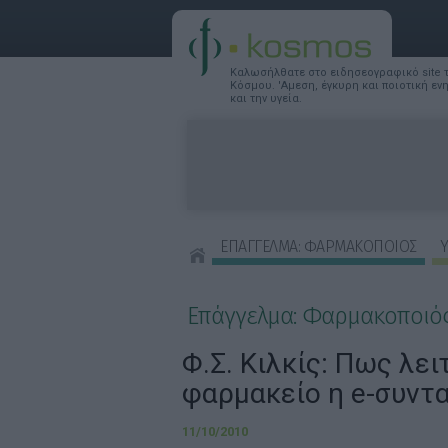
Καλωσήλθατε στο ειδησεογραφικό site
Κόσμου. 'Αμεση, έγκυρη και ποιοτική ε
και την υγεία.
ΕΠΑΓΓΕΛΜΑ: ΦΑΡΜΑΚΟΠΟΙΟΣ
Υ
ΣΥΜΒΟΥΛΕΣ ΟΜΟΡΦΙΑΣ
Επάγγελμα: Φαρμακοποιό
Φ.Σ. Κιλκίς: Πως λει
φαρμακείο η e-συντ
11/10/2010