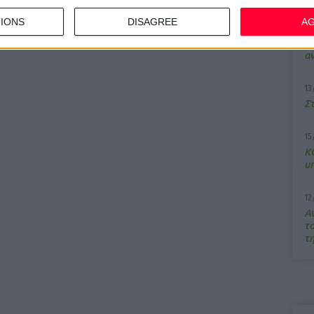
IONS
DISAGREE
A
7/
M
α
13
Σ
15
Κ
υ
12
Α
τ
τ