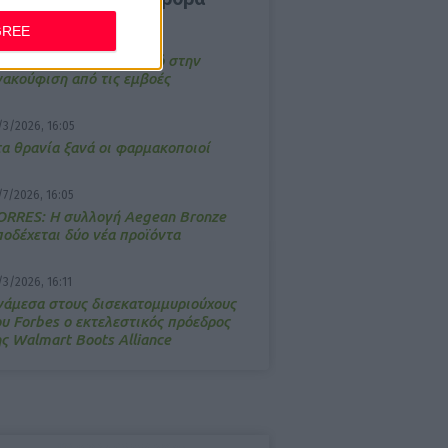
GREE
4/2026, 17:25
emotin: Αποτελεσματικό στην
νακούφιση από τις εμβοές
/3/2026, 16:05
τα θρανία ξανά οι φαρμακοποιοί
/7/2026, 16:05
ΟRRES: Η συλλογή Aegean Bronze
ποδέχεται δύο νέα προϊόντα
/3/2026, 16:11
νάμεσα στους δισεκατομμυριούχους
ου Forbes o εκτελεστικός πρόεδρος
ης Walmart Boots Alliance