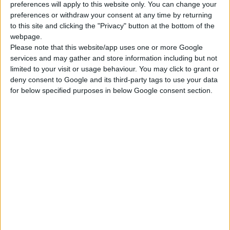
αποφάσισε να καταγγείλει τις ούτως ή
preferences will apply to this website only. You can change your
preferences or withdraw your consent at any time by returning
άλλως άκυρες ατομικές συμβάσεις και να
to this site and clicking the "Privacy" button at the bottom of the
ζητήσει νέα συλλογική σύμβαση με το νέο
webpage.
πλέον ταμείο ΟΠΑΔ – ΤΥΔΚΥ, καθώς και
Please note that this website/app uses one or more Google
άμεση εξόφληση των λογαριασμών μας.
services and may gather and store information including but not
limited to your visit or usage behaviour. You may click to grant or
deny consent to Google and its third-party tags to use your data
Παρά τις επανειλημμένες αιτήσεις μας προς
for below specified purposes in below Google consent section.
το υπουργείο Οικονομικών, εδώ και δύο
μήνες, για συνάντηση με τους αρμοδίους
ώστε να βρεθεί λύση στο χρονίζον αυτό
πρόβλημα, ουδείς ευαισθητοποιήθηκε να μας
απαντήσει. Καμία συνάντηση δεν έγινε, με
αποκλειστική υπαιτιότητα του υπουργείου
Οικονομικών. Οι εισφορές των
ασφαλισμένων του Δημοσίου εξακολουθούν
-και όπως φαίνεται θα εξακολουθούν- να
οδεύουν προς κάλυψη άλλων αναγκών πλην