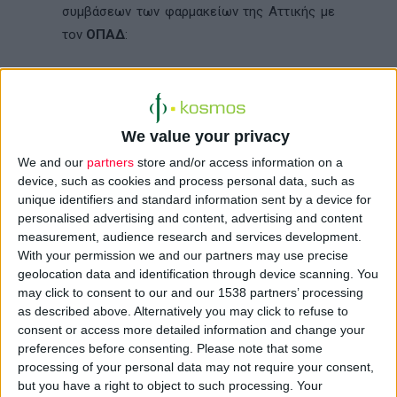
συμβάσεων των φαρμακείων της Αττικής με
τον
ΟΠΑΔ
:
«Αγαπητοί συνάδελφοι,
Σας ενημερώνουμε για τις ενέργειες του
We value your privacy
Φ.Σ.Α. στο μείζον πρόβλημα των
We and our
partners
store and/or access information on a
καθυστερήσεων των πληρωμών μας από τον
device, such as cookies and process personal data, such as
ΟΠΑΔ. Ο Φ.Σ.Α., λαμβάνοντας υπόψη τις
unique identifiers and standard information sent by a device for
μεγάλες καθυστερήσεις στις εξοφλήσεις
personalised advertising and content, advertising and content
measurement, audience research and services development.
των λογαριασμών μας, οι οποίες έχουν
With your permission we and our partners may use precise
φθάσει το πεντάμηνο, όπως επίσης και τη μη
geolocation data and identification through device scanning. You
εφαρμογή του νόμου που διέπει ότι οι
may click to consent to our and our 1538 partners’ processing
πληρωμές μας πρέπει να γίνονται εντός 45
as described above. Alternatively you may click to refuse to
consent or access more detailed information and change your
ημερών, αλλά και την παράνομη εκ μέρους
preferences before consenting.
Please note that some
του ΟΠΑΔ άρνησή του να υπογράψει
processing of your personal data may not require your consent,
συλλογική σύμβαση, όπως ο νόμος ορίζει,
but you have a right to object to such processing. Your