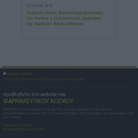
12/3/2026, 16:11
Ανάμεσα στους δισεκατομμυριούχους
του Forbes o εκτελεστικός πρόεδρος
της Walmart Boots Alliance
Αρχική σελίδα
Η Εταιρεία
Επικοινωνία
Όροι Χρήσης
Ισολογισμοί
προβληθείτε στο website του
ΦΑΡΜΑΚΕΥΤΙΚΟΥ ΚΟΣΜΟΥ
Μάθετε για τους τρόπους προβολής και προσεγγίστε το κοινό σας
αποτελεσματικά, μέσα από το δημοφιλέστερο site στο χώρο του φαρμάκου και
της υγείας.
Γεωργία Πασπαλά
gpaspala@boussias.com