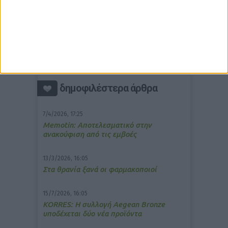
δημοφιλέστερα άρθρα
7/4/2026, 17:25
Memotin: Αποτελεσματικό στην
ανακούφιση από τις εμβοές
13/3/2026, 16:05
Στα θρανία ξανά οι φαρμακοποιοί
15/7/2026, 16:05
ΚΟRRES: Η συλλογή Aegean Bronze
υποδέχεται δύο νέα προϊόντα