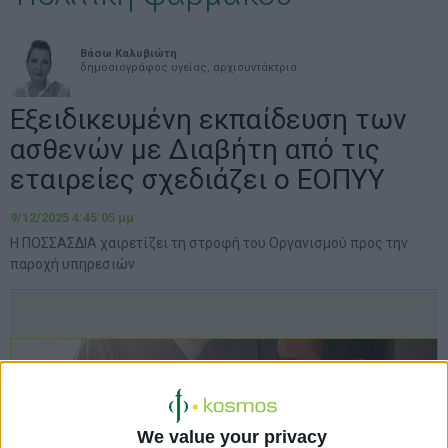
Βάσω Καλυβιώτη
δημοσιογράφος υγείας, αρχισυντάκτρια
Εξειδικευμένη εκπαίδευση των
ασθενών με Διαβήτη από τις
εταιρείες σχεδιάζει ο ΕΟΠΥΥ
9/12/2025 4:45:05 μμ
Η ΠΟΣΣΑΣΔΙΑ χαιρετίζει τη στροφή του Οργανισμού προς την
παροχή υπηρεσιών
We value your privacy