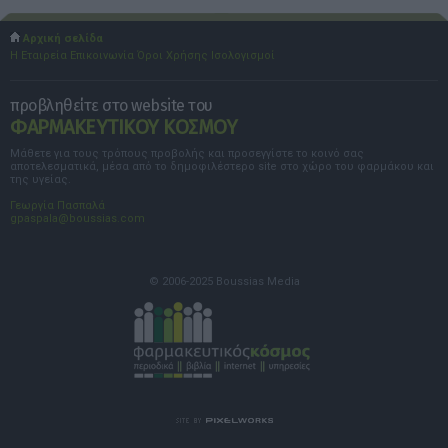
Αρχική σελίδα
Η Εταιρεία
Επικοινωνία
Όροι Χρήσης
Ισολογισμοί
προβληθείτε στο website του
ΦΑΡΜΑΚΕΥΤΙΚΟΥ ΚΟΣΜΟΥ
Μάθετε για τους τρόπους προβολής και προσεγγίστε το κοινό σας
αποτελεσματικά, μέσα από το δημοφιλέστερο site στο χώρο του φαρμάκου και
της υγείας.
Γεωργία Πασπαλά
gpaspala@boussias.com
© 2006-2025 Boussias Media