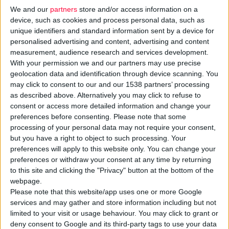
We and our
partners
store and/or access information on a
device, such as cookies and process personal data, such as
unique identifiers and standard information sent by a device for
personalised advertising and content, advertising and content
measurement, audience research and services development.
With your permission we and our partners may use precise
geolocation data and identification through device scanning. You
Η Πανελλήνια Ομοσπονδία Σωματείων-Συλλόγων Ατόμων με
may click to consent to our and our 1538 partners’ processing
Σακχαρώδη Διαβήτη (
ΠΟΣΣΑΣΔΙΑ
) συμμετείχε σε συνάντηση
as described above. Alternatively you may click to refuse to
consent or access more detailed information and change your
με την
Υποεπιτροπή Διαπραγμάτευσης
Ιατροτεχνολογικών
preferences before consenting.
Please note that some
Προϊόντων του
ΕΟΠΥΥ
, καταθέτοντας το αναλυτικό πλαίσιο
processing of your personal data may not require your consent,
των προτάσεών της.
but you have a right to object to such processing. Your
preferences will apply to this website only. You can change your
preferences or withdraw your consent at any time by returning
«Αρχικός στόχος μας ήταν η πλήρης ενημέρωση και επεξήγηση
to this site and clicking the "Privacy" button at the bottom of the
του
τρόπου λειτουργίας
των
συσκευών
καθώς και οι
webpage.
πιθανές διαφορές μεταξύ τους. Στη συνέχεια εκφράσαμε τις
Please note that this website/app uses one or more Google
επιστημονικά τεκμηριωμένες προτάσεις μας που κύριο στόχο
services and may gather and store information including but not
limited to your visit or usage behaviour. You may click to grant or
είχαν, έχουν και θα έχουν τη διασφάλιση της βέλτιστης
deny consent to Google and its third-party tags to use your data
ποιότητας ζωής των ατόμων με διαβήτη, ώστε στο πλαίσιο