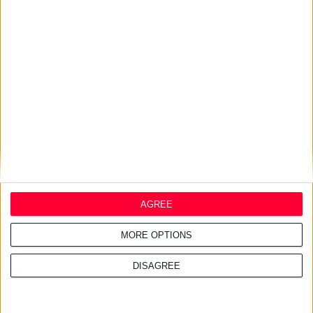
Ενισχύεται η συνεργασία
Ελλάδας & Κύπρου στον τομέα
του φαρμάκου
16/7/2026 4:11:23 μμ
ΑΑΔΕ: Κατασχέθηκαν χιλιάδες
παράνομα συμπληρώματα
διατροφής
AGREE
MORE OPTIONS
DISAGREE