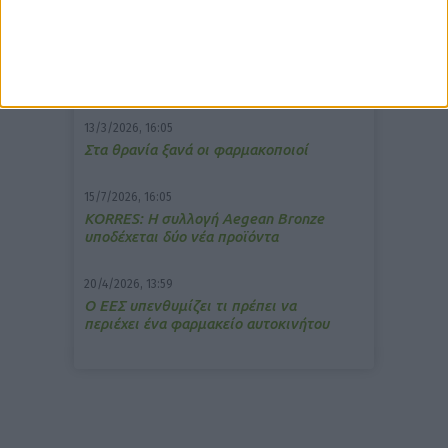
7/4/2026, 17:25
Memotin: Αποτελεσματικό στην
ανακούφιση από τις εμβοές
13/3/2026, 16:05
Στα θρανία ξανά οι φαρμακοποιοί
15/7/2026, 16:05
ΚΟRRES: Η συλλογή Aegean Bronze
υποδέχεται δύο νέα προϊόντα
20/4/2026, 13:59
Ο ΕΕΣ υπενθυμίζει τι πρέπει να
περιέχει ένα φαρμακείο αυτοκινήτου