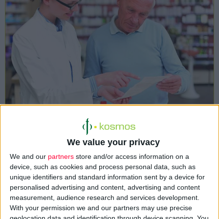
Ξεκινάει για πρώτη φορά στην Ελλάδα πιλοτικό πρόγραμμα
προληπτικής δράσης για τον
καρκίνο
του
παχέος εντέρου
με
We value your privacy
τη συμμετοχή των φαρμακείων και με μηδενικό κόστος για
We and our
partners
store and/or access information on a
τους δικαιούχους. Ο ΠΦΣ θα ετοιμάσει άμεσα για το κοινό
device, such as cookies and process personal data, such as
σχετικά τηλεοπτικά
σποτ
και ειδική
ιστοσελίδα
όπου θα
unique identifiers and standard information sent by a device for
περιγράφεται η όλη διαδικασία, καθώς και αναλυτική
personalised advertising and content, advertising and content
ενημέρωση για τους φαρμακοποιούς, οι οποίοι -σύμφωνα με
measurement, audience research and services development.
With your permission we and our partners may use precise
όσα είπε στο
f
.
daily
o
πρόεδρος
Απόστολος Βαλτάς
, θα
geolocation data and identification through device scanning. You