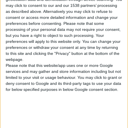
λάβουν ειδική εκπαίδευση στη διαδικασία.
may click to consent to our and our 1538 partners’ processing
as described above. Alternatively you may click to refuse to
Σύμφωνα με εκτιμήσεις, τα πρώτα
sms
προς τους δικαιούχους
consent or access more detailed information and change your
preferences before consenting.
Please note that some
θα σταλούν προς το τέλος του
Ιουνίου
. Είναι σημαντικό να
processing of your personal data may not require your consent,
διευκρινιστεί ότι πρόκειται για πρόγραμμα που αναλαμβάνει
but you have a right to object to such processing. Your
πλήρως η
ΗΔΙΚΑ
, άρα δεν εμπλέκονται ούτε ο ΕΟΠΥΥ ούτε τα
preferences will apply to this website only. You can change your
ασφαλιστικά ταμεία, γι’ αυτό και οι δικαιούχοι δεν θα
preferences or withdraw your consent at any time by returning
πληρώσουν απολύτως καμία συμμετοχή στα φάρμακα και στις
to this site and clicking the "Privacy" button at the bottom of the
webpage.
εξετάσεις, ακόμα και αν διαγνωστούν με καρκίνο του παχέος
Please note that this website/app uses one or more Google
εντέρου.
services and may gather and store information including but not
limited to your visit or usage behaviour. You may click to grant or
«Ως ΠΦΣ, είχαμε καταθέσει μια πρόταση για τη συμμετοχή των
deny consent to Google and its third-party tags to use your data
for below specified purposes in below Google consent section.
φαρμακοποιών σε
προγράμματα πρόληψης
. Η πολιτεία είδε
ότι απέναντί της έχει ένα οργανωμένο δίκτυο επιστημόνων
φαρμακοποιών που απέδειξε κατά τη διάρκεια της πανδημίας
ότι μπορεί να ανταποκριθεί σε θέματα που αφορούν την υγεία
των πολιτών, ενισχύοντας παράλληλα το σύστημα υγείας του
κράτους όπως γίνεται σε ολόκληρη την Ευρώπη. Έτσι μας