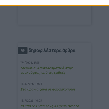
δημοφιλέστερα άρθρα
7/4/2026, 17:25
Memotin: Αποτελεσματικό στην
ανακούφιση από τις εμβοές
13/3/2026, 16:05
Στα θρανία ξανά οι φαρμακοποιοί
15/7/2026, 16:05
ΚΟRRES: Η συλλογή Aegean Bronze