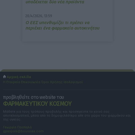
υποδέχεται δύο νέα προϊόντα
20/4/2026, 13:59
Ο ΕΕΣ υπενθυμίζει τι πρέπει να
περιέχει ένα φαρμακείο αυτοκινήτου
Αρχική σελίδα
Η Εταιρεία
Επικοινωνία
Όροι Χρήσης
Ισολογισμοί
προβληθείτε στο website του
ΦΑΡΜΑΚΕΥΤΙΚΟΥ ΚΟΣΜΟΥ
Μάθετε για τους τρόπους προβολής και προσεγγίστε το κοινό σας
αποτελεσματικά, μέσα από το δημοφιλέστερο site στο χώρο του φαρμάκου και
της υγείας.
Γεωργία Πασπαλά
gpaspala@boussias.com