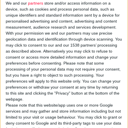
We and our
partners
store and/or access information on a
device, such as cookies and process personal data, such as
unique identifiers and standard information sent by a device for
personalised advertising and content, advertising and content
measurement, audience research and services development.
With your permission we and our partners may use precise
geolocation data and identification through device scanning. You
may click to consent to our and our 1538 partners’ processing
as described above. Alternatively you may click to refuse to
Ο
ΕΟΠΥΥ
ενημερώνει ότι εκδόθηκε Κοινή Υπουργική Απόφαση
consent or access more detailed information and change your
με θέμα τον καθορισμό επιτρεπόμενων
ορίων
των
δαπανών
preferences before consenting.
Please note that some
processing of your personal data may not require your consent,
του για το έτος 2025 για υπηρεσίες υγείας, ιατροτεχνολογικά
but you have a right to object to such processing. Your
προϊόντα και συμπληρώματα ειδικής διατροφής.
preferences will apply to this website only. You can change your
preferences or withdraw your consent at any time by returning
Συγκεκριμένα, όπως αναφέρεται στο ΦΕΚ Β 1901/16.04.2025, το
to this site and clicking the "Privacy" button at the bottom of the
webpage.
όριο δαπάνης που αφορά την
ειδική διατροφή
για
Please note that this website/app uses one or more Google
θεραπευτικούς σκοπούς αγγίζει τα 21 εκατ. ευρώ για όλο το
services and may gather and store information including but not
έτος και περιλαμβάνει τα σκευάσματα κατάλληλα για την
limited to your visit or usage behaviour. You may click to grant or
αλλεργία στο γάλα (6 εκατ. ευρώ) και τα σκευάσματα λοιπών
deny consent to Google and its third-party tags to use your data