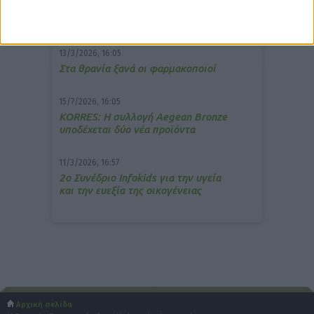
Memotin: Αποτελεσματικό στην
ανακούφιση από τις εμβοές
13/3/2026, 16:05
Στα θρανία ξανά οι φαρμακοποιοί
15/7/2026, 16:05
ΚΟRRES: Η συλλογή Aegean Bronze
υποδέχεται δύο νέα προϊόντα
11/3/2026, 16:57
2ο Συνέδριο Infokids για την υγεία
και την ευεξία της οικογένειας
Αρχική σελίδα