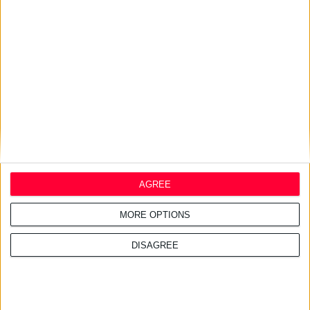
16/7/2026 4:11:23 μμ
ΑΑΔΕ: Κατασχέθηκαν χιλιάδες
παράνομα συμπληρώματα
διατροφής
AGREE
MORE OPTIONS
DISAGREE