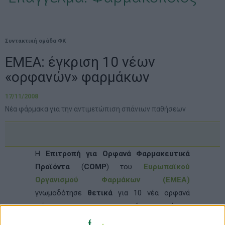
Συντακτική ομάδα ΦΚ
EMEA: έγκριση 10 νέων
«ορφανών» φαρμάκων
17/11/2008
Νέα φάρμακα για την αντιμετώπιση σπάνιων παθήσεων
Η
Επιτροπή για Ορφανά Φαρμακευτικά
Προϊόντα
(
COMP
) του
Ευρωπαϊκού
Οργανισμού Φαρμάκων (EMEA)
γνωμοδότησε
θετικά
για 10 νέα ορφανά
φάρμακα –για την αντιμετώπιση σπάνιων
ασθενειών– σε σύσκεψή της στις 4-5