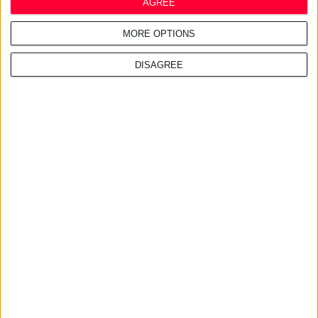
AGREE
27/7/2026 3:54:33 μμ
Δωρεάν εφαρμογή για τα
εφημερεύοντα φαρμακεία
MORE OPTIONS
DISAGREE