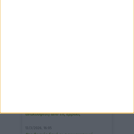
δημοφιλέστερα άρθρα
7/4/2026, 17:25
Memotin: Αποτελεσματικό στην
ανακούφιση από τις εμβοές
13/3/2026, 16:05