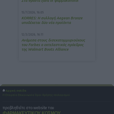
Στα θρανία ξανά οι φαρμακοποιοί
15/7/2026, 16:05
ΚΟRRES: Η συλλογή Aegean Bronze
υποδέχεται δύο νέα προϊόντα
12/3/2026, 16:11
Ανάμεσα στους δισεκατομμυριούχους
του Forbes o εκτελεστικός πρόεδρος
της Walmart Boots Alliance
Αρχική σελίδα
Η Εταιρεία
Επικοινωνία
Όροι Χρήσης
Ισολογισμοί
προβληθείτε στο website του
ΦΑΡΜΑΚΕΥΤΙΚΟΥ ΚΟΣΜΟΥ