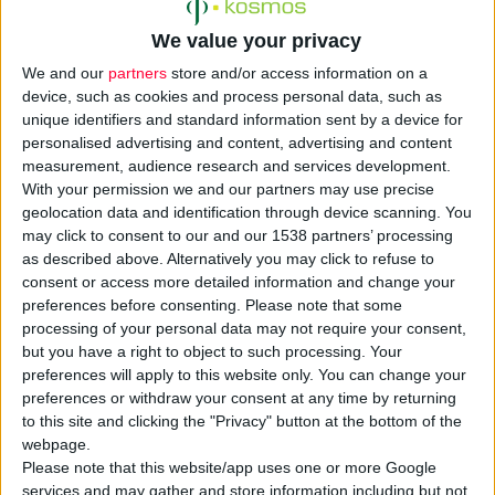
Νοεμβρίου 2008.
We value your privacy
Τα φάρμακα αυτά είναι τα εξής:
2,3,4,5 tetrahydro-2,8-dimethyl-5-[2-(6-
We and our
partners
store and/or access information on a
device, such as cookies and process personal data, such as
methyl-3-pyridinyl)ethyl]-1H-pyrido[4,3-
unique identifiers and standard information sent by a device for
b]indole
Dihydrochloride
της Innovative
personalised advertising and content, advertising and content
Drug, για τη θεραπεία της
νόσου του
measurement, audience research and services development.
Χάντιγκτον
.
With your permission we and our partners may use precise
geolocation data and identification through device scanning. You
Milatuzumab
της Immunomedics GmbH, για
may click to consent to our and our 1538 partners’ processing
τη θεραπεία της
χρόνιας λεμφοκυτταρικής
as described above. Alternatively you may click to refuse to
λευχαιμίας
.
consent or access more detailed information and change your
Milatuzumab
της Immunomedics GmbH, για
preferences before consenting.
Please note that some
processing of your personal data may not require your consent,
τη θεραπεία του
πολλαπλού μυελώματος
.
but you have a right to object to such processing. Your
Recombinant human residue 41 glutamic
preferences will apply to this website only. You can change your
acid to glutamine variant of Interferon-alfa-
preferences or withdraw your consent at any time by returning
2b
της Creabilis Therapeutics S.p.A., για τη
to this site and clicking the "Privacy" button at the bottom of the
webpage.
θεραπεία της
Νόσου
του
Behçet
.
Please note that this website/app uses one or more Google
5'-UCA GCU UCU GUU AGC CAC UG-3'
της
services and may gather and store information including but not