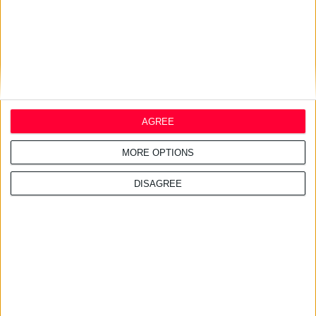
• Ερύθημα, πόνος και
οίδημα στο σημείο της
ένεσης.
• Κόπωση και πυρετός ή
πονοκέφαλος.
• Απώλεια όρεξης, ναυτία,
AGREE
εμετός, διάρροια.
Σπανιότερα
MORE OPTIONS
παρατηρούνται
σοβαρής
μορφής ανεπιθύμητες
DISAGREE
ενέργειες
όπως:
• Οίδημα των άκρων,
προσώπου, στόματος ή
λαιμού.
• Δυσκολία στην αναπνοή.
• Δερματικό εξάνθημα,
κνίδωση, κνησμός.