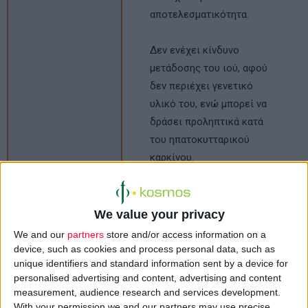
αποτελεσματικότητα.
Δεν ενέχει κίνδυνο
μετάδοσης του ιού, αφού
δεν περιέχει γενετικό
υλικό του, ενώ μπορεί να
δράσει προληπτικά κατά
του ηπατοκυτταρικού
καρκίνου.
Σε άτομα που δεν είχαν
καλή ανταπόκριση στο
We value your privacy
εμβόλιο συνιστάται
We and our
partners
store and/or access information on a
επανάληψη του
device, such as cookies and process personal data, such as
unique identifiers and standard information sent by a device for
εμβολιασμού με διπλή
personalised advertising and content, advertising and content
δόση.
measurement, audience research and services development.
Ενδείξεις
With your permission we and our partners may use precise