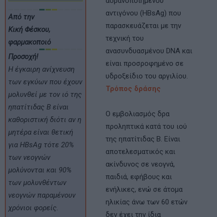
αδρανοποιημένου
αντιγόνου (HBsAg) που
Από την
παρασκευάζεται με την
Κική Φέσκου,
τεχνική του
φαρμακοποιό
ανασυνδυασμένου DNA και
Προσοχή!
είναι προσροφημένο σε
Η έγκαιρη ανίχνευση
υδροξείδιο του αργιλίου.
των εγκύων που έχουν
Τρόπος δράσης
μολυνθεί με τον ιό της
ηπατίτιδας Β είναι
Ο εμβολιασμός δρα
καθοριστική διότι αν η
προληπτικά κατά του ιού
μητέρα είναι θετική
της ηπατίτιδας Β. Είναι
για HBsAg τότε 20%
αποτελεσματικός και
των νεογνών
ακίνδυνος σε νεογνά,
μολύνονται και 90%
παιδιά, εφήβους και
των μολυνθέντων
ενήλικες, ενώ σε άτομα
νεογνών παραμένουν
ηλικίας άνω των 60 ετών
χρόνιοι φορείς.
δεν έχει την ίδια