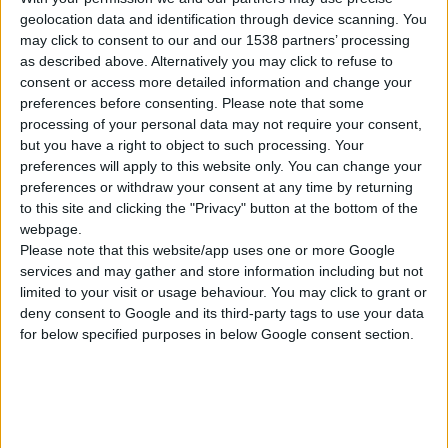
Το εμβόλιο ενδείκνυται
geolocation data and identification through device scanning. You
may click to consent to our and our 1538 partners’ processing
για την ενεργητική
as described above. Alternatively you may click to refuse to
ανοσοποίηση κατά του ιού
consent or access more detailed information and change your
της λοιμώδους
preferences before consenting.
Please note that some
ηπατίτιδας Β (HBV) σε
processing of your personal data may not require your consent,
άτομα όλων των ηλικιών
but you have a right to object to such processing. Your
preferences will apply to this website only. You can change your
που δεν έχουν
preferences or withdraw your consent at any time by returning
ανοσοποιηθεί. Επίσης,
to this site and clicking the "Privacy" button at the bottom of the
επειδή η ηπατίτιδα D
webpage.
εμφανίζεται παρουσία και
Please note that this website/app uses one or more Google
services and may gather and store information including but not
της ηπατίτιδας Β,
limited to your visit or usage behaviour. You may click to grant or
ενδέχεται να
deny consent to Google and its third-party tags to use your data
προλαμβάνεται με τον
for below specified purposes in below Google consent section.
εμβολιασμό αυτό.
Πριν από την έκθεση
στον ιό απαραίτητος
κρίνεται ο εμβολιασμός