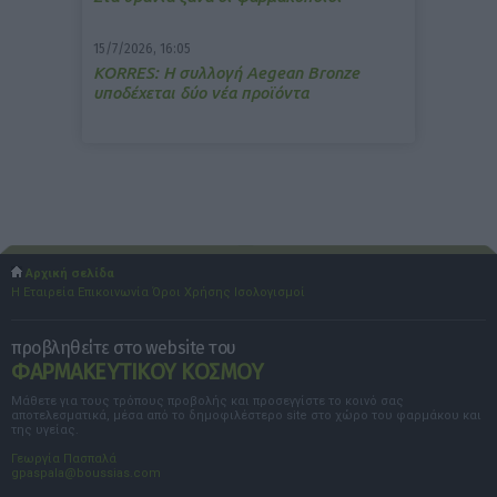
15/7/2026, 16:05
ΚΟRRES: Η συλλογή Aegean Bronze
υποδέχεται δύο νέα προϊόντα
Αρχική σελίδα
Η Εταιρεία
Επικοινωνία
Όροι Χρήσης
Ισολογισμοί
προβληθείτε στο website του
ΦΑΡΜΑΚΕΥΤΙΚΟΥ ΚΟΣΜΟΥ
Μάθετε για τους τρόπους προβολής και προσεγγίστε το κοινό σας
αποτελεσματικά, μέσα από το δημοφιλέστερο site στο χώρο του φαρμάκου και
της υγείας.
Γεωργία Πασπαλά
gpaspala@boussias.com