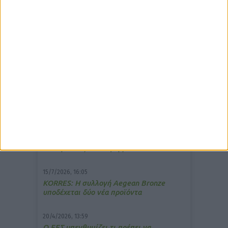
δημοφιλέστερα άρθρα
7/4/2026, 17:25
Memotin: Αποτελεσματικό στην
ανακούφιση από τις εμβοές
13/3/2026, 16:05
Στα θρανία ξανά οι φαρμακοποιοί
15/7/2026, 16:05
ΚΟRRES: Η συλλογή Aegean Bronze
υποδέχεται δύο νέα προϊόντα
20/4/2026, 13:59
Ο ΕΕΣ υπενθυμίζει τι πρέπει να