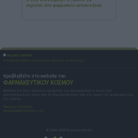
περιέχει ένα φαρμακείο αυτοκινήτου
Αρχική σελίδα
Η Εταιρεία
Επικοινωνία
Όροι Χρήσης
Ισολογισμοί
προβληθείτε στο website του
ΦΑΡΜΑΚΕΥΤΙΚΟΥ ΚΟΣΜΟΥ
Μάθετε για τους τρόπους προβολής και προσεγγίστε το κοινό σας
αποτελεσματικά, μέσα από το δημοφιλέστερο site στο χώρο του φαρμάκου και
της υγείας.
Γεωργία Πασπαλά
gpaspala@boussias.com
© 2006-2025 Boussias Media