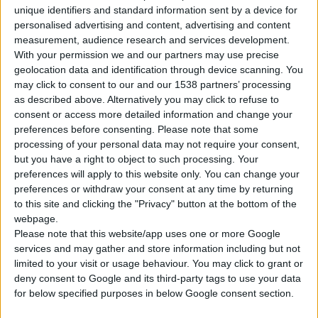
unique identifiers and standard information sent by a device for
personalised advertising and content, advertising and content
measurement, audience research and services development.
With your permission we and our partners may use precise
geolocation data and identification through device scanning. You
may click to consent to our and our 1538 partners’ processing
as described above. Alternatively you may click to refuse to
consent or access more detailed information and change your
Παγκόσμιες διακρίσεις έφερε και φέτος η ομάδα iGEM,
preferences before consenting.
Please note that some
γεμίζοντας με περηφάνεια τη χώρα μας, αλλά και την ELPEN
processing of your personal data may not require your consent,
που την υποστήριξε ενεργά. Για 7η συνεχόμενη χρονιά η
but you have a right to object to such processing. Your
εταιρεία στήριξε τον θεσμό iGEM, ενισχύοντας την ομάδα της
preferences will apply to this website only. You can change your
preferences or withdraw your consent at any time by returning
Πάτρας
(iGEM «Patras Medicine»
) και επιβεβαιώνοντας με
to this site and clicking the "Privacy" button at the bottom of the
πράξεις τη διαχρονική στήριξή της στην επιστημονική
webpage.
κοινότητα και στους νέους ερευνητές.
Please note that this website/app uses one or more Google
services and may gather and store information including but not
limited to your visit or usage behaviour. You may click to grant or
Η ομάδα iGEM «Patras Medicine» του Πανεπιστημίου Πατρών
deny consent to Google and its third-party tags to use your data
συμμετείχε στον Παγκόσμιο Διαγωνισμό Συνθετικής Βιολογίας
for below specified purposes in below Google consent section.
iGEM Competition 2024 με το project της
Lethe
, που αφορά μια