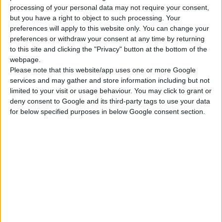
κατηγορηματικά ότι η συγκεκριμένη μέθοδος με σταγόνες δεν
processing of your personal data may not require your consent,
έχει λάβει
καμία έγκριση
από τις ελληνικές ή ευρωπαϊκές
but you have a right to object to such processing. Your
αρχές ούτε από τον
FDA
για τη διόρθωση διαθλαστικών
preferences will apply to this website only. You can change your
preferences or withdraw your consent at any time by returning
ανωμαλιών ρουτίνας. Η συγκεκριμένη τεχνική αφορά
to this site and clicking the "Privacy" button at the bottom of the
αποκλειστικά και μόνο στη θεραπεία του κερατοκώνου και
webpage.
άλλων εκτατικών παθήσεων του κερατοειδούς. Η επίκληση
Please note that this website/app uses one or more Google
τέτοιων εγκρίσεων χωρίς την απαραίτητη διευκρίνιση, συνιστά
services and may gather and store information including but not
παραπλάνηση του κοινού.
limited to your visit or usage behaviour. You may click to grant or
deny consent to Google and its third-party tags to use your data
Η Ελληνική Οφθαλμολογική Εταιρεία αποσαφηνίζει ότι η
for below specified purposes in below Google consent section.
δημιουργία υπερβολικών προσδοκιών σε ασθενείς με τις
συγκεκριμένες ιατρικές πληροφορίες και η χρήση όρων όπως
«μόνη λύση», αλλά και η αποσιώπηση των κινδύνων, δεν
συνάδουν με τον κώδικα ιατρικής δεοντολογίας και τις
βασικές αρχές της υπεύθυνης ενημέρωσης.
Με βάση τα παραπάνω, καλεί τους πολίτες να απευθύνονται
αποκλειστικά και μόνο στους Οφθαλμιάτρους για να
ενημερωθούν αξιόπιστα για τις εγκεκριμένες θεραπείες.
Ταυτόχρονα, η ΕΟΕ καλεί κάθε οφθαλμίατρο να απέχει από την