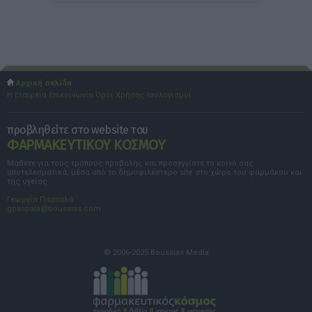
Αρχική σελίδα
Η Εταιρεία
Επικοινωνία
Όροι Χρήσης
Ισολογισμοί
προβληθείτε στο website του
ΦΑΡΜΑΚΕΥΤΙΚΟΥ ΚΟΣΜΟΥ
Μάθετε για τους τρόπους προβολής και προσεγγίστε το κοινό σας
αποτελεσματικά, μέσα από το δημοφιλέστερο site στο χώρο του φαρμάκου και
της υγείας.
Γεωργία Πασπαλά
gpaspala@boussias.com
© 2006-2025 Boussias Media