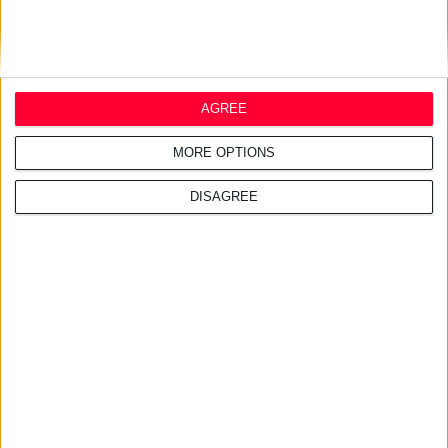
Μεγάλη πρωτοβουλία με παρεμβάσεις σε κρίσιμα ζητήματα δημόσιας
υγείας για το αναπνευστικό σύστημα
AGREE
Σχετικά άρθρα
MORE OPTIONS
29/7/2026 4:16:29 μμ
DISAGREE
Ο πρώτος OTC συνδυασμός
παρακεταμόλης & ναπροξένης
εγκρίθηκε στις ΗΠΑ
28/7/2026 4:20:18 μμ
Σημαντικά κενά στην
ενημέρωση για τον διαβήτη
τύπου 1