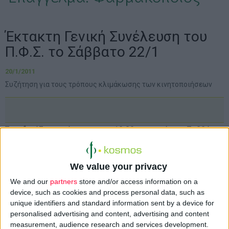
Έκτακτη Γενική Συνέλευση του
Π.Φ.Σ. το Σάββατο 22/1
20/1/2011
Συζήτηση για τους τρόπους κλιμάκωσης των κινητοποιήσεων
Συνεδριάζει εκτάκτως στις 10.30 το πρωί του Σαββάτου
το ΔΣ του Πανελλήνιου Φαρμακευτικού Συλλόγου
(Π.Φ.Σ.), με τη συμμετοχή των προέδρων όλων των
We value your privacy
φαρμακευτικών συλλόγων της χώρας, προκειμένου να
We and our
partners
store and/or access information on a
αποφασιστούν οι τρόποι κλιμάκωσης των
device, such as cookies and process personal data, such as
κινητοποιήσεων.
unique identifiers and standard information sent by a device for
personalised advertising and content, advertising and content
Ο Π.Φ.Σ. χαρακτηρίζει το σχετικό νομοσχέδιο που κατατέθηκε
measurement, audience research and services development.