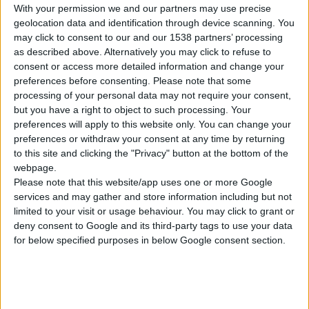
With your permission we and our partners may use precise
την Τετάρτη στη Βουλή «νομικό κατασκεύασμα». Όπως δήλωσε
geolocation data and identification through device scanning. You
ο πρόεδρός του, Θ. Αμπατζόγλου, «η κυβέρνηση εξοντώνει το
may click to consent to our and our 1538 partners’ processing
φαρμακείο της γειτονιάς και κάνει τον ασφαλισμένο έρμαιο
as described above. Alternatively you may click to refuse to
των μεγάλων επιχειρηματικών συμφερόντων».
consent or access more detailed information and change your
preferences before consenting.
Please note that some
processing of your personal data may not require your consent,
Πηγή: Ναυτεμπορική (20/1/2011)
but you have a right to object to such processing. Your
preferences will apply to this website only. You can change your
preferences or withdraw your consent at any time by returning
to this site and clicking the "Privacy" button at the bottom of the
webpage.
Please note that this website/app uses one or more Google
services and may gather and store information including but not
limited to your visit or usage behaviour. You may click to grant or
deny consent to Google and its third-party tags to use your data
for below specified purposes in below Google consent section.
Διαβάστε επίσης
29/7/2026 4:18:55 μμ
Απειλές για μηνύσεις «στέλνει» ο ΠΦΣ στη Merck
Λόγω του τρόπου διάθεσης του φαρμάκου με γοναδοτροπίνη αλφα