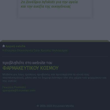
2ο Συνέδριο Infokids για την υγεία
και την ευεξία της οικογένειας
Αρχική σελίδα
Η Εταιρεία
Επικοινωνία
Όροι Χρήσης
Ισολογισμοί
προβληθείτε στο website του
ΦΑΡΜΑΚΕΥΤΙΚΟΥ ΚΟΣΜΟΥ
Μάθετε για τους τρόπους προβολής και προσεγγίστε το κοινό σας
αποτελεσματικά, μέσα από το δημοφιλέστερο site στο χώρο του φαρμάκου και
της υγείας.
Γεωργία Πασπαλά
gpaspala@boussias.com
© 2006-2025 Boussias Media