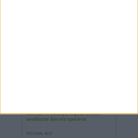
δημοφιλέστερα άρθρα
7/4/2026, 17:25
Memotin: Αποτελεσματικό στην
ανακούφιση από τις εμβοές
13/3/2026, 16:05
Στα θρανία ξανά οι φαρμακοποιοί
15/7/2026, 16:05
ΚΟRRES: Η συλλογή Aegean Bronze
υποδέχεται δύο νέα προϊόντα
11/3/2026, 16:57