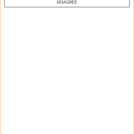
DISAGREE
τελευταία νέα