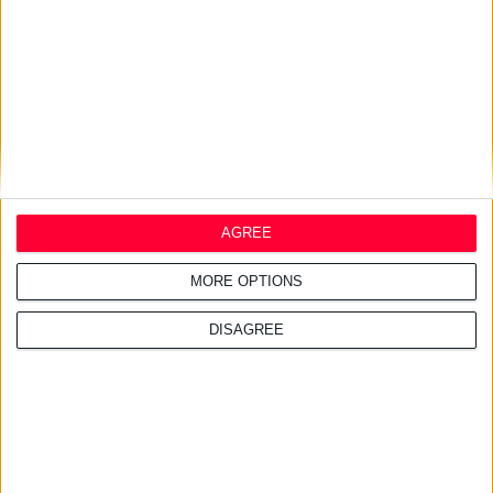
ΑΑΔΕ: Κατασχέθηκαν χιλιάδες
παράνομα συμπληρώματα
διατροφής
AGREE
MORE OPTIONS
DISAGREE