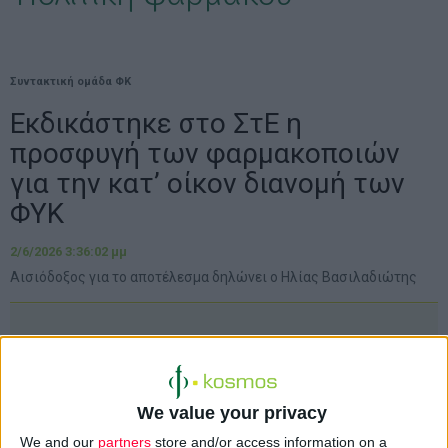
Συντακτική ομάδα ΦΚ
Εκδικάστηκε στο ΣτΕ η
προσφυγή των φαρμακοποιών
για την κατ’ οίκον διανομή των
ΦΥΚ
2/6/2026 3:36:02 μμ
Αισιόδοξος για το αποτέλεσμα δηλώνει ο Ηλίας Βασιλαδιώτης
We value your privacy
We and our
partners
store and/or access information on a