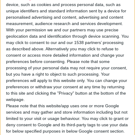
device, such as cookies and process personal data, such as
unique identifiers and standard information sent by a device for
personalised advertising and content, advertising and content
measurement, audience research and services development.
With your permission we and our partners may use precise
geolocation data and identification through device scanning. You
may click to consent to our and our 1538 partners’ processing
as described above. Alternatively you may click to refuse to
Στο
Συμβούλιο της Επικρατείας
εκδικάστηκε σήμερα η
consent or access more detailed information and change your
προσφυγή του
ΠΦΣ
και του
Φ.Σ. Αττικής
ενάντια στη
preferences before consenting.
Please note that some
διαδικασία διανομής των
ΦΥΚ
μέσω εταιρειών κούριερ.
processing of your personal data may not require your consent,
but you have a right to object to such processing. Your
preferences will apply to this website only. You can change your
Όπως αναφέρει σε σχετική του ανάρτηση ο πρόεδρος του Φ.Σ.
preferences or withdraw your consent at any time by returning
Αττικής
Ηλίας Βασιλαδιώτης,
ο οποίος παραβρέθηκε στο
to this site and clicking the "Privacy" button at the bottom of the
ακροατήριο μαζί με τον ταμία του συλλόγου, Νικόλα
webpage.
Please note that this website/app uses one or more Google
Χατζημπιλαδέρη, οι νομικοί εκπρόσωποι των δύο συλλόγων
services and may gather and store information including but not
κ.κ. Δημητρέλος, Βλαχόπουλος και Λαζαράτος ανέπτυξαν με
limited to your visit or usage behaviour. You may click to grant or
πληρότητα, ισχυρή τεκμηρίωση και σαφήνεια όλα τα ζητήματα
deny consent to Google and its third-party tags to use your data
που αφορούν την υπόθεση. Συγκεκριμένα τονίστηκε ότι η
for below specified purposes in below Google consent section.