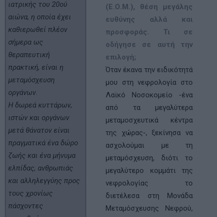
ιατρικής του 20ού
(Ε.Ο.Μ.), θέση μεγάλης
αιώνα, η οποία έχει
ευθύνης αλλά και
καθιερωθεί πλέον
προσφοράς. Τι σε
σήμερα ως
οδήγησε σε αυτή την
θεραπευτική
επιλογή;
πρακτική, είναι η
Όταν έκανα την ειδικότητά
μεταμόσχευση
µου στη νεφρολογία στο
οργάνων.
Λαϊκό Νοσοκοµείο -ένα
Η δωρεά κυττάρων,
από τα μεγαλύτερα
ιστών και οργάνων
µεταµοσχευτικά κέντρα
μετά
θάνατον είναι
της χώρας-, ξεκίνησα να
πραγματικά ένα δώρο
ασχολούµαι µε τη
ζωής και ένα μήνυμα
μεταμόσχευση, διότι το
ελπίδας, ανθρωπιάς
μεγαλύτερο κομμάτι της
και αλληλεγγύης προς
νεφρολογίας το
τους χρονίως
διετέλεσα στη Μονάδα
πάσχοντες
Μεταμόσχευσης Νεφρού,