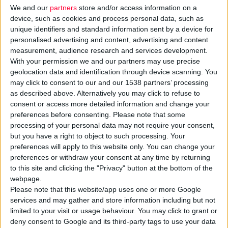
We and our
partners
store and/or access information on a
Αθηνά Γόμπου
μαζί με
εισήγηση του τότε
device, such as cookies and process personal data, such as
μια ομάδα
διευθυντή µου, του κυρίου
unique identifiers and standard information sent by a device for
επιστημονικού
Μπολέτη, και τη σύµφωνη
personalised advertising and content, advertising and content
προσωπικού του
γνώµη του καθηγητή και
measurement, audience research and services development.
Οργανισμού.
With your permission we and our partners may use precise
προέδρου του Ε.Ο.Μ.
geolocation data and identification through device scanning. You
Στη συνέντευξη που
κυρίου Κωστάκη,
may click to consent to our and our 1538 partners’ processing
ακολουθεί η Αθηνά
προσλήφθηκα σε αυτή τη
as described above. Alternatively you may click to refuse to
Γόμπου «απαντά» στις
θέση το 2007. Όλα πήγαν
consent or access more detailed information and change your
φοβίες
και την
preferences before consenting.
Please note that some
καλά και κλείνω πια
processing of your personal data may not require your consent,
καχυποψία που
σχεδόν τρία χρόνια σε
but you have a right to object to such processing. Your
σχετίζονται με τη
αυτή τη θέση.
preferences will apply to this website only. You can change your
δωρεά οργάνων
ενώ
preferences or withdraw your consent at any time by returning
ταυτόχρονα μας
to this site and clicking the "Privacy" button at the bottom of the
Ο ρόλος του Εθνικού
webpage.
αποκαλύπτει τη
Οργανισµού
Please note that this website/app uses one or more Google
δύσκολη πορεία των
Μεταµοσχεύσεων ποιος
services and may gather and store information including but not
μεταμοσχεύσεων στην
είναι ακριβώς;
limited to your visit or usage behaviour. You may click to grant or
Ελλάδα τα τελευταία
deny consent to Google and its third-party tags to use your data
Ο Ε.Ο.Μ. είναι υπεύθυνος