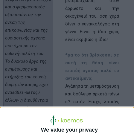
µεταµόσχευση στον
και ο φαρμακοποιός
άρρωστο και την
αξιοποιώντας την
οικογένειά του, όση χαρά
άνεση της
δίνει ο γυναικολόγος στη
επικοινωνίας και
της
γέννα. Είναι η ίδια χαρά,
ουσιαστικής σχέσης
είναι ακριβώς η ίδια!
που έχει με τον
ασθενή-πελάτη του.
¶ρα το ότι βρίσκεσαι σε
Το δύσκολο έργο της
αυτή τη θέση είναι
ενημέρωσης και
επειδή αγαπάς πολύ το
στήριξης του κοινού,
αντικείµενο;
δωρητών
και μη, έχει
Αγάπησα τη µεταµόσχευση
αναλάβει -μεταξύ
και δούλεψα αρκετά πάνω
άλλων- η διευθύντρια
σ? αυτήν. Έτυχε, λοιπόν,
της ιατρικής
τη συγκεκριμένη στιγμή να
υπηρεσίας του Εθνικού
µην υπάρχει γιατρός στον
Οργανισμού
Εθνικό Οργανισµό
We value your privacy
Μεταμοσχεύσεων
Μεταµοσχεύσεων και µε