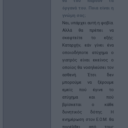
να του πάρουν τα
όργανά του. Ποια είναι η
γνώμη σας;
Ναι, υπάρχει αυτή η φοβία.
Αλλά θα πρέπει να
σκεφτείτε το εξής:
Καταρχήν, εάν γίνει ένα
οποιοδήποτε ατύχηµα ο
γιατρός είναι εκείνος ο
οποίος θα νοσηλεύσει τον
ασθενή. Έτσι δεν
μπορούμε να ξέρουµε
εµείς πού έγινε το
ατύχηµα και πού
βρίσκεται ο κάθε
δυνητικός δότης. Η
ενημέρωση στον Ε.Ο.Μ. θα
προέλθει από τους