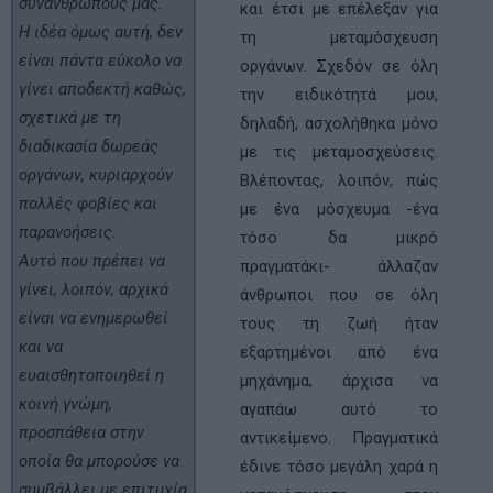
συνανθρώπους μας.
και έτσι µε επέλεξαν για
Η ιδέα όμως αυτή, δεν
τη µεταµόσχευση
είναι πάντα εύκολο να
οργάνων. Σχεδόν σε όλη
γίνει αποδεκτή
καθώς,
την ειδικότητά µου,
σχετικά με τη
δηλαδή, ασχολήθηκα µόνο
διαδικασία δωρεάς
µε τις μεταµοσχεύσεις.
οργάνων, κυριαρχούν
Βλέποντας, λοιπόν, πώς
πολλές φοβίες και
µε ένα μόσχευµα -ένα
παρανοήσεις.
τόσο δα µικρό
Αυτό που πρέπει να
πραγµατάκι- άλλαζαν
γίνει, λοιπόν, αρχικά
άνθρωποι που σε όλη
είναι να ενημερωθεί
τους τη ζωή ήταν
και να
εξαρτηµένοι από ένα
ευαισθητοποιηθεί η
μηχάνηµα, άρχισα να
κοινή γνώμη,
αγαπάω αυτό το
προσπάθεια στην
αντικείµενο. Πραγµατικά
οποία θα μπορούσε να
έδινε τόσο µεγάλη χαρά η
συμβάλλει με επιτυχία