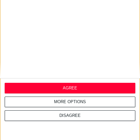
περιφέρεια.
¶λλη µία «αδυναµία» του
νοµικού πλαισίου των
µεταµοσχεύσεων είναι ότι
όλα γίνονται δωρεάν,
προκειμένου να μην
εγείρεται η παραμικρή
υποψία στους πολίτες ότι
υπάρχει χρηματισμός στη
μεταμόσχευση. Δηλαδή οι
εντατικολόγοι και οι
AGREE
µεταµοσχευτές, τα
ανοσολογικά και τα
MORE OPTIONS
µεταµοσχευτικά κέντρα
DISAGREE
της χώρας δεν αµείβονται
παραπάνω για την
επιπλέον εργασία τους.