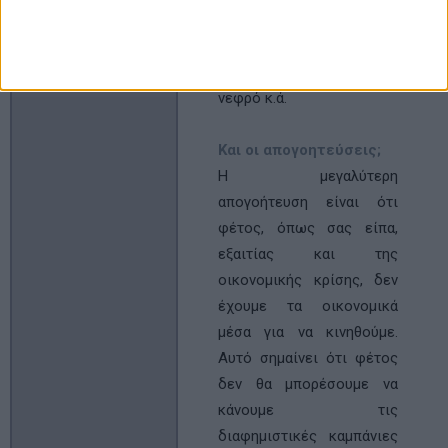
ήπαρ µε νεφρό και τώρα
είµαστε στα σκαριά να
ξεκινήσουµε καρδιά µε
νεφρό κ.ά.
Και οι απογοητεύσεις;
Η µεγαλύτερη
απογοήτευση είναι ότι
φέτος, όπως σας είπα,
εξαιτίας και της
οικονοµικής κρίσης, δεν
έχουµε τα οικονοµικά
µέσα για να κινηθούµε.
Αυτό σηµαίνει ότι φέτος
δεν θα µπορέσουµε να
κάνουµε τις
διαφηµιστικές καµπάνιες