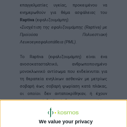
επαγγελματίες υγείας, προκειμένου να
ενημερωθούν για θέμα ασφάλειας του
Raptiva
(εφαλιζουμάμπη):
«
Συσχέτιση της εφαλιζουμάμπης (Raptiva) με
Προϊούσα Πολυεστιακή
Λευκοεγκεφαλοπάθεια (
PML).
Το Raptiva (εφαλιζουμάμπη) είναι ένα
ανοσοκατασταλτικό, ανθρωποποιημένο
μονοκλωνικό αντίσωμα που ενδείκνυται για
τη θεραπεία ενηλίκων ασθενών με μετρίως
σοβαρή έως σοβαρή ψωρίαση κατά πλάκας,
οι οποίοι δεν ανταποκρίθηκαν, ή έχουν
κάποια αντένδειξη, ή δεν ανέχονται άλλες
συστηματικές θεραπείες
συμπεριλαμβανομένων της κυκλοσπορίνης,
We value your privacy
της μεθοτρεξάτης και PUVA.