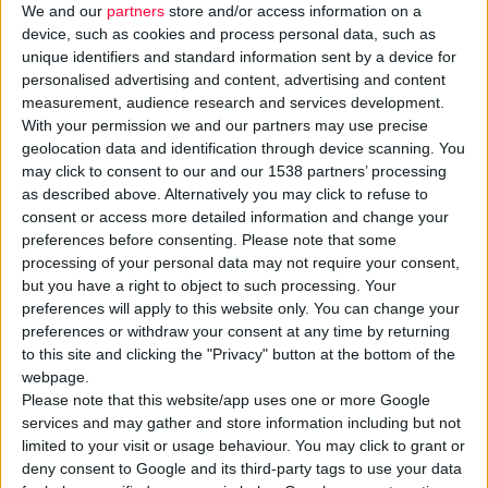
We and our
partners
store and/or access information on a
device, such as cookies and process personal data, such as
Τον Σεπτέμβριο του 2008, στα πλαίσια της
unique identifiers and standard information sent by a device for
μετεγκριτικής παρακολούθησης του
personalised advertising and content, advertising and content
προϊόντος αναφέρθηκε ένα περιστατικό
measurement, audience research and services development.
With your permission we and our partners may use precise
Προϊούσας Πολυεστιακής
geolocation data and identification through device scanning. You
Λευκοεγκεφαλοπάθειας (PML) σε έναν
may click to consent to our and our 1538 partners’ processing
ασθενή με ψωρίαση κατά πλάκας, ο οποίος
as described above. Alternatively you may click to refuse to
λάμβανε εφαλιζουμάμπη (Raptiva).
consent or access more detailed information and change your
preferences before consenting.
Please note that some
processing of your personal data may not require your consent,
Στο περιστατικό αυτό το Raptiva είχε δοθεί
but you have a right to object to such processing. Your
ως μονοθεραπεία για περίπου 4 έτη.
preferences will apply to this website only. You can change your
preferences or withdraw your consent at any time by returning
Το περιστατικό υπογραμμίζει τη
to this site and clicking the "Privacy" button at the bottom of the
webpage.
σπουδαιότητα της:
Please note that this website/app uses one or more Google
• Συνεχούς κλινικής επαγρύπνησης.
services and may gather and store information including but not
• ’μεσης διακοπής του Raptiva σε υποψία
limited to your visit or usage behaviour. You may click to grant or
PML, με περαιτέρω κατάλληλη αξιολόγηση,
deny consent to Google and its third-party tags to use your data