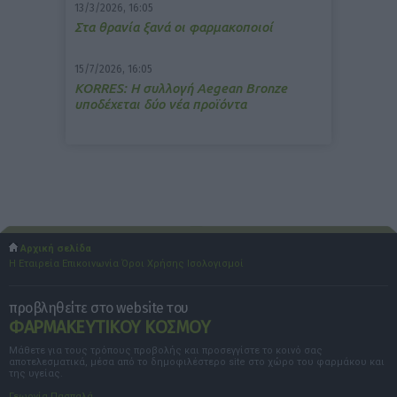
13/3/2026, 16:05
Στα θρανία ξανά οι φαρμακοποιοί
15/7/2026, 16:05
ΚΟRRES: Η συλλογή Aegean Bronze
υποδέχεται δύο νέα προϊόντα
Αρχική σελίδα
Η Εταιρεία
Επικοινωνία
Όροι Χρήσης
Ισολογισμοί
προβληθείτε στο website του
ΦΑΡΜΑΚΕΥΤΙΚΟΥ ΚΟΣΜΟΥ
Μάθετε για τους τρόπους προβολής και προσεγγίστε το κοινό σας
αποτελεσματικά, μέσα από το δημοφιλέστερο site στο χώρο του φαρμάκου και
της υγείας.
Γεωργία Πασπαλά