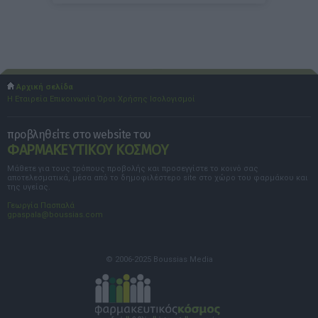
Αρχική σελίδα
Η Εταιρεία
Επικοινωνία
Όροι Χρήσης
Ισολογισμοί
προβληθείτε στο website του
ΦΑΡΜΑΚΕΥΤΙΚΟΥ ΚΟΣΜΟΥ
Μάθετε για τους τρόπους προβολής και προσεγγίστε το κοινό σας
αποτελεσματικά, μέσα από το δημοφιλέστερο site στο χώρο του φαρμάκου και
της υγείας.
Γεωργία Πασπαλά
gpaspala@boussias.com
© 2006-2025 Boussias Media