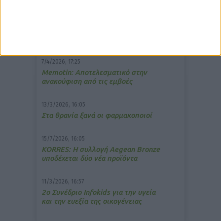
δημοφιλέστερα άρθρα
7/4/2026, 17:25
Memotin: Αποτελεσματικό στην
ανακούφιση από τις εμβοές
13/3/2026, 16:05
Στα θρανία ξανά οι φαρμακοποιοί
15/7/2026, 16:05
ΚΟRRES: Η συλλογή Aegean Bronze
υποδέχεται δύο νέα προϊόντα
11/3/2026, 16:57
2ο Συνέδριο Infokids για την υγεία
και την ευεξία της οικογένειας