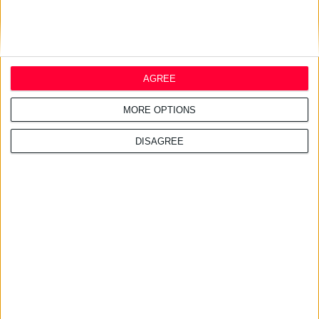
28/7/2026 4:21:24 μμ
Ντροπή για τη χώρα οι
ελλείψεις φαρμάκων στις
AGREE
τουριστικές περιοχές
MORE OPTIONS
DISAGREE
27/7/2026 3:54:33 μμ
Δωρεάν εφαρμογή για τα
εφημερεύοντα φαρμακεία