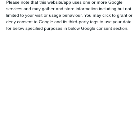
Please note that this website/app uses one or more Google
services and may gather and store information including but not
Σε ό,τι αφορά τις προμήθειες, συνιστάται Συντονιστική
limited to your visit or usage behaviour. You may click to grant or
Επιτροπή Προμηθειών (ΣΕΠ) με στόχο την ενοποίηση των
deny consent to Google and its third-party tags to use your data
διαγωνισμών προμηθειών προϊόντων και υπηρεσιών, καθώς
for below specified purposes in below Google consent section.
και Επιτροπή Προδιαγραφών. Κατόπιν απόφασης της ΣΕΠ-
σημειώνεται οι αναθέτουσες αρχές εκχωρούν σε φορέα ειδικά
ή αποκλειστικά δικαιώματα σχετικά με τη διενέργεια
διαγωνισμών ή και την εκτέλεση των συμβάσεων. Η επιλογή
του φορέα πραγματοποιείται μετά από προκήρυξη
διαγωνισμού. «Η αμοιβή του οικονομικού φορέα ορίζεται στην
προκήρυξη ως ποσοστό επί της θετικής διαφοράς που
προκύπτει μεταξύ της προσφοράς του και του τελικού
οικονομικού αποτελέσματος, βάσει των ως άνω
απολογιστικών στοιχείων και μπορεί να κυμαίνεται από 5%
έως 25% αυτής της διαφοράς».
Επίσης, προβλέπεται η συγχώνευση νοσοκομειακών