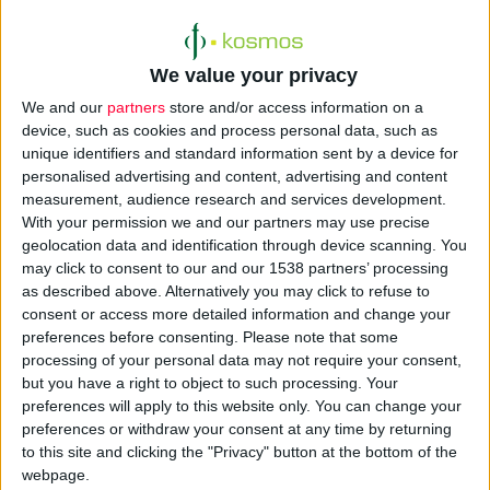
Επίσης, προβλέπεται η διενέργεια προμηθειών από ιδιώτες,
για λογαριασμό των μονάδων του ΕΣΥ, ενώ δίνεται η
We value your privacy
δυνατότητα άμεσης εξόφλησης των προμηθευτών μέσω της
χρηματοδότησης του Προγράμματος Προμηθειών Προϊόντων
We and our
partners
store and/or access information on a
device, such as cookies and process personal data, such as
και Υπηρεσιών από εμπορικές τράπεζες.
unique identifiers and standard information sent by a device for
personalised advertising and content, advertising and content
Ειδικότερα,
δημιουργείται Εθνικός Οργανισμός Παροχής
measurement, audience research and services development.
Υπηρεσιών Υγείας
, ο οποίος τελεί υπό την εποπτεία των
With your permission we and our partners may use precise
υπουργείων Εργασίας και Υγείας. Σε αυτόν εντάσσονται
geolocation data and identification through device scanning. You
may click to consent to our and our 1538 partners’ processing
οι Κλάδοι Υγείας του ΙΚΑ- ΕΤΑΜ, με τις μονάδες υγείας
as described above. Alternatively you may click to refuse to
και το Νοσοκομείο Βραχείας Νοσηλείας, του ΟΓΑ και του
consent or access more detailed information and change your
Οργανισμού Ασφάλισης Ελεύθερων Επαγγελματιών
preferences before consenting.
Please note that some
(ΟΑΕΕ), καθώς και ο Οργανισμός Περίθαλψης
processing of your personal data may not require your consent,
but you have a right to object to such processing. Your
Ασφαλισμένων Δημοσίου (ΟΠΑΔ). Στον Οργανισμό
preferences will apply to this website only. You can change your
μπορούν να μεταφερθούν και άλλοι Κλάδοι Υγείας
preferences or withdraw your consent at any time by returning
Ασφαλιστικών Οργανισμών που λειτουργούν ως νομικά
to this site and clicking the "Privacy" button at the bottom of the
πρόσωπα δημοσίου ή ιδιωτικού δικαίου.
webpage.