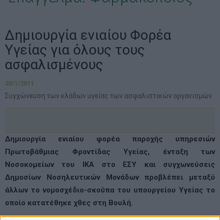
Δημιουργία ενιαίου Φορέα
Υγείας για όλους τους
ασφαλισμένους
20/1/2011
Συγχώνευση των κλάδων υγείας των ασφαλιστικών οργανισμών
Δημιουργία ενιαίου φορέα παροχής υπηρεσιών
Πρωτοβάθμιας Φροντίδας Υγείας, ένταξη των
Νοσοκομείων του ΙΚΑ στο ΕΣΥ και συγχωνεύσεις
Δημοσίων Νοσηλευτικών Μονάδων προβλέπει μεταξύ
άλλων το νομοσχέδιο-σκούπα του υπουργείου Υγείας το
οποίο κατατέθηκε χθες στη Βουλή.