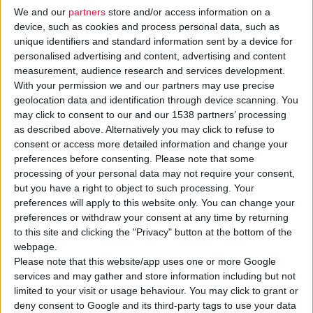
We and our
partners
store and/or access information on a
device, such as cookies and process personal data, such as
unique identifiers and standard information sent by a device for
personalised advertising and content, advertising and content
Όμως, πάνω από όλα, τα Χριστούγεννα σημαίνουν Αγάπη και
measurement, audience research and services development.
With your permission we and our partners may use precise
Προσφορά σε όλους, και κυρίως σε αυτούς που έχουν ανάγκη.
geolocation data and identification through device scanning. You
Φέτος τα Χριστούγεννα, λοιπόν, η Novartis Hellas, πιστή στη
may click to consent to our and our 1538 partners’ processing
δέσμευσή της να βρίσκεται πάντα δίπλα στον ασθενή και τον
as described above. Alternatively you may click to refuse to
άνθρωπο, στηρίζει επιλεγμένους μη κερδοσκοπικούς
consent or access more detailed information and change your
preferences before consenting.
Please note that some
οργανισμούς καθώς και τους πρόσφυγες.
processing of your personal data may not require your consent,
but you have a right to object to such processing. Your
Συγκεκριμένα, η Novartis Hellas, με ιδιαίτερη ευαισθησία και
preferences will apply to this website only. You can change your
κατανόηση των δυσκολιών που αντιμετωπίζουν καθημερινά οι
preferences or withdraw your consent at any time by returning
to this site and clicking the "Privacy" button at the bottom of the
οικονομικά και κοινωνικά ευπαθείς ομάδες, κινητοποιήθηκε
webpage.
για άλλη μια φορά αφιερώνοντας όλο το μήνα Δεκέμβριο σε
Please note that this website/app uses one or more Google
πράξεις αγάπης και προσφοράς: στήριξε το «Χαμόγελο του
services and may gather and store information including but not
Παιδιού» και τους πρόσφυγες, ενώ με την εθελοντική διάθεση
limited to your visit or usage behaviour. You may click to grant or
deny consent to Google and its third-party tags to use your data
των ανθρώπων της, συγκεντρώθηκαν τρόφιμα, παιχνίδια, ρούχα