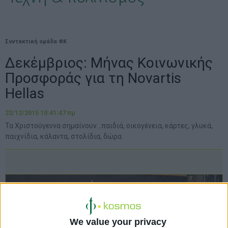
Συντακτική ομάδα ΦΚ
Δεκέμβριος: Μήνας Κοινωνικής
Προσφοράς για τη Novartis
Hellas
22/12/2015 10:41:47 πμ
Τα Χριστούγεννα σημαίνουν…παιδιά, οικογένεια, κάρτες, γλυκά,
παιχνίδια, κάλαντα, στολίδια, δώρα.
We value your privacy