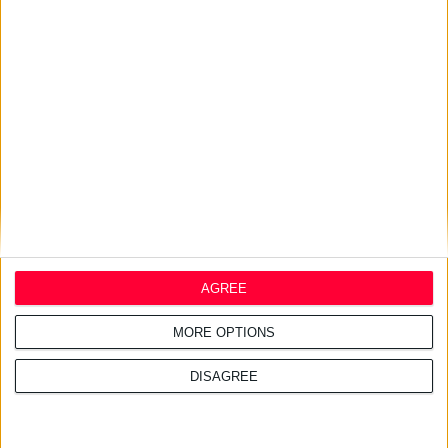
εκπαιδεύτηκαν στις πρώτες
βοήθειες
16/7/2024 11:35:42 μμ
Συμβούλιο της Ευρώπης:
Συγκρότησε δίκτυο ιστορικών
φαρμακείων
AGREE
MORE OPTIONS
DISAGREE