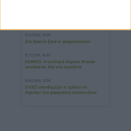
7/4/2026, 17:25
Memotin: Αποτελεσματικό στην
ανακούφιση από τις εμβοές
13/3/2026, 16:05
Στα θρανία ξανά οι φαρμακοποιοί
15/7/2026, 16:05
ΚΟRRES: Η συλλογή Aegean Bronze
υποδέχεται δύο νέα προϊόντα
20/4/2026, 13:59
Ο ΕΕΣ υπενθυμίζει τι πρέπει να
περιέχει ένα φαρμακείο αυτοκινήτου