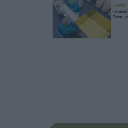
Opella:
Εγκαινι
Enteroge