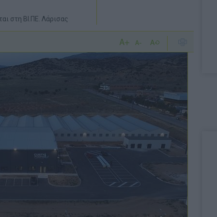
αι στη ΒΙ.ΠΕ. Λάρισας