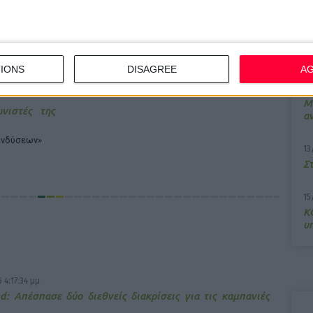
10
 προοπτική
Π
μ
IONS
DISAGREE
A
7/
M
νιστές της
α
ενδύσεων»
13
Σ
15
Κ
υ
 4:17:34 μμ
d: Απέσπασε δύο διεθνείς διακρίσεις για τις καμπανιές