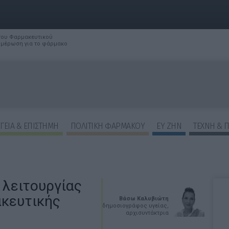
 του Φαρμακευτικού
νημέρωση για το φάρμακο
ΓΕΙΑ & ΕΠΙΣΤΗΜΗ
ΠΟΛΙΤΙΚΗ ΦΑΡΜΑΚΟΥ
ΕΥ ΖΗΝ
ΤΕΧΝΗ & 
α λειτουργίας
κευτικής
Βάσω Καλυβιώτη
δημοσιογράφος υγείας,
αρχισυντάκτρια