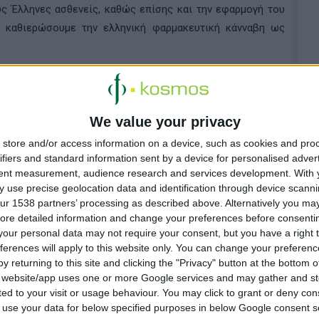
ς Έλληνες ασθενείς, καθώς επίσης και την εφαρμογή του
 καθιερώσουμε την ελληνική φαρμακευτική κάνναβη ως
σε 67.000 τ.μ. στη
Βιομηχανική Περιοχή της Λάρισας,
με
μυρίων ευρώ. Οι εγκαταστάσεις της περιλαμβάνουν μία
 μονάδα 5.000 τ.μ. για την καλλιέργεια φαρμακευτικής
We value your privacy
 μονάδα 1.800 τ.μ., η οποία λειτουργεί σύμφωνα με τα
store and/or access information on a device, such as cookies and pro
ακτικής (GMP). Η Curity Pharma παραμένει πιστή στη
ifiers and standard information sent by a device for personalised adver
tent measurement, audience research and services development.
With 
 και αποτελεσματικών θεραπευτικών λύσεων, ενισχύοντας
 use precise geolocation data and identification through device scanni
ς σημαντικού κόμβου στην ευρωπαϊκή φαρμακευτική
ur 1538 partners’ processing as described above. Alternatively you may 
ore detailed information and change your preferences before consenti
our personal data may not require your consent, but you have a right t
ferences will apply to this website only. You can change your preferen
y returning to this site and clicking the "Privacy" button at the bottom
s website/app uses one or more Google services and may gather and st
ited to your visit or usage behaviour. You may click to grant or deny c
 to use your data for below specified purposes in below Google consent s