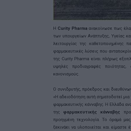
Η
Curity Pharma
ανακοίνωσε πως έλαβ
των υπουργείων Ανάπτυξης, Υγείας κα
λειτουργίας της καθετοποιημένης π
φαρμακευτικές λύσεις που ανταποκρίν
της Curity Pharma είναι πλήρως εξοπ
υψηλές προδιαγραφές ποιότητας,
κανονισμούς.
Ο συνιδρυτής, πρόεδρος και διευθύνω
«Η αδειοδότηση αυτή σηματοδοτεί μια ν
φαρμακευτικής κάνναβης. Η Ελλάδα αν
της
φαρμακευτικής κάνναβης
προω
προηγμένη τεχνολογία. Το όραμά μα
ξεκινάει να υλοποιείται και είμαστε 