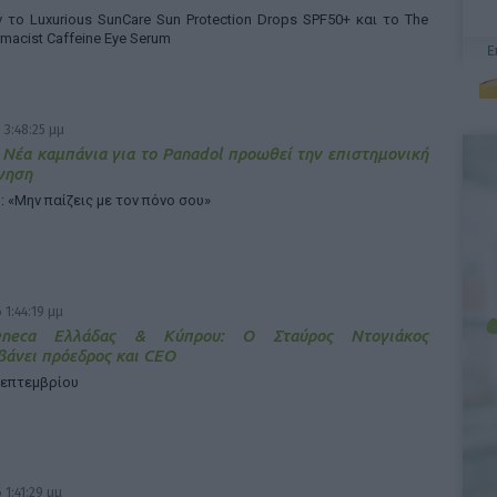
το Luxurious SunCare Sun Protection Drops SPF50+ και το The
rmacist Caffeine Eye Serum
 3:48:25 μμ
 Νέα καμπάνια για το Panadol προωθεί την επιστημονική
γηση
: «Μην παίζεις με τον πόνο σου»
 1:44:19 μμ
Zeneca Ελλάδας & Κύπρου: Ο Σταύρος Ντογιάκος
άνει πρόεδρος και CEO
Σεπτεμβρίου
 1:41:29 μμ