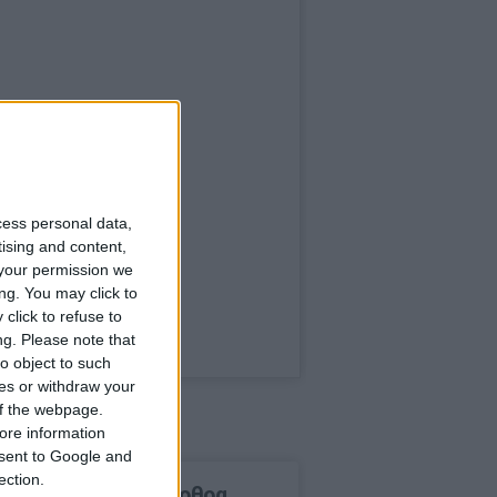
cess personal data,
tising and content,
your permission we
ng. You may click to
click to refuse to
ng.
Please note that
o object to such
ces or withdraw your
 of the webpage.
ore information
onsent to Google and
ection.
δημοφιλέστερα άρθρα