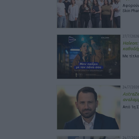
Αφορούν 
Skin Pha
27/7/2026
Haleon:
καθοδή
Με τίτλο
24/7/2026
Astra
αναλαμβ
Από 1η 
24/7/2026