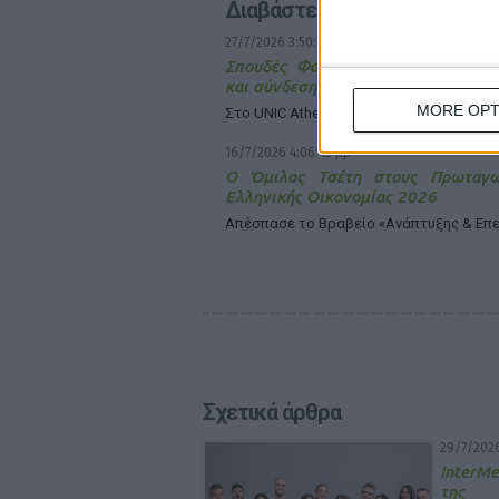
Διαβάστε επίσης
27/7/2026 3:50:04 μμ
Σπουδές Φαρμακευτικής με διεθνή
και σύνδεση με το μέλλον της υγείας
MORE OPT
Στο UNIC Athens
16/7/2026 4:06:43 μμ
Ο Όμιλος Τσέτη στους Πρωταγω
Ελληνικής Οικονομίας 2026
Απέσπασε το Βραβείο «Ανάπτυξης & Επ
Σχετικά άρθρα
29/7/2026
InterMe
της