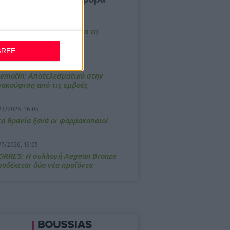
/3/2026, 16:44
ρόστιμο σε φαρμακείο για τη
ετάδοση μουσικής;
GREE
4/2026, 17:25
emotin: Αποτελεσματικό στην
νακούφιση από τις εμβοές
/3/2026, 16:05
τα θρανία ξανά οι φαρμακοποιοί
/7/2026, 16:05
ΟRRES: Η συλλογή Aegean Bronze
ποδέχεται δύο νέα προϊόντα