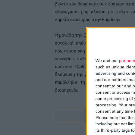
βέλτιστων θεραπευτικών λύσεων στου
εξαγωγικού μας πλάνου με στόχο να
σημείο αναφοράς στην Ευρώπη».
Η μονάδα της Curity Pharma εκτείνεται 
συνολική επένδυση ύψους 20 εκατομ
πρωτοποριακή υβριδική θερμοκηπιακή
κάνναβης, καθώς και μια παραγωγική
We and our
partners
πρότυπα Ορθής Παρασκευαστικής Πρ
such as unique ident
advertising and con
δέσμευσή της για τη διάθεση ασφαλών
and our partners may
παράλληλα τη θέση της Ελλάδας ω
consent to our and o
βιομηχανία.
consent or access m
some processing of y
processing. Your pre
consent at any time b
Please note that thi
including but not lim
its third-party tags