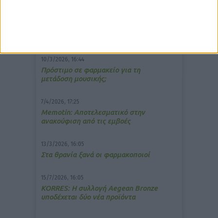
δημοφιλέστερα άρθρα
10/3/2026, 16:44
Πρόστιμο σε φαρμακείο για τη
μετάδοση μουσικής;
7/4/2026, 17:25
Memotin: Αποτελεσματικό στην
ανακούφιση από τις εμβοές
13/3/2026, 16:05
Στα θρανία ξανά οι φαρμακοποιοί
15/7/2026, 16:05
ΚΟRRES: Η συλλογή Aegean Bronze
υποδέχεται δύο νέα προϊόντα