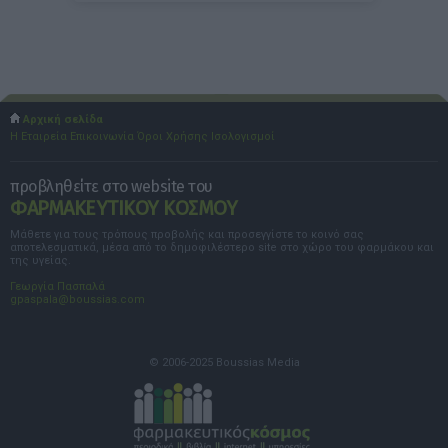
Αρχική σελίδα
Η Εταιρεία
Επικοινωνία
Όροι Χρήσης
Ισολογισμοί
προβληθείτε στο website του
ΦΑΡΜΑΚΕΥΤΙΚΟΥ ΚΟΣΜΟΥ
Μάθετε για τους τρόπους προβολής και προσεγγίστε το κοινό σας
αποτελεσματικά, μέσα από το δημοφιλέστερο site στο χώρο του φαρμάκου και
της υγείας.
Γεωργία Πασπαλά
gpaspala@boussias.com
© 2006-2025 Boussias Media