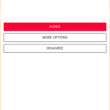
24/7/2026 1:44:19 μμ
AstraZeneca Ελλάδας &
Κύπρου: Ο Σταύρος Ντογιάκος
AGREE
αναλαμβάνει πρόεδρος και
CEO
MORE OPTIONS
DISAGREE
24/7/2026 1:41:29 μμ
Opella: Μεγάλη επένδυση $70
εκατ. στα προβιοτικά