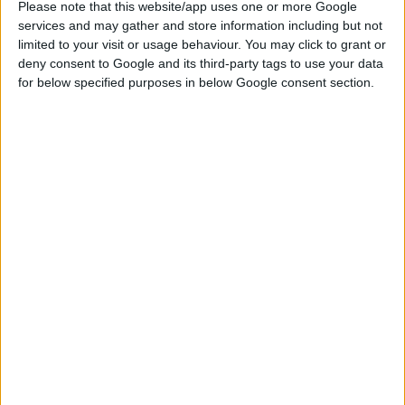
να καταστήσει την Ελλάδα ως σημείο αναφορά για τη βιο-
Please note that this website/app uses one or more Google
services and may gather and store information including but not
φαρμακευτική βιομηχανία. «Είναι ένας στόχος φιλόδοξος,
limited to your visit or usage behaviour. You may click to grant or
είναι όμως εφικτός. Αποδεικνύεται ήδη από την επιλογή της
deny consent to Google and its third-party tags to use your data
Boehringer να επενδύσει ακόμα περισσότερο σε αυτή τη
for below specified purposes in below Google consent section.
μονάδα, να την καταστήσει ένα κέντρο παραγωγής των πιο
εξελιγμένων, των πιο καινοτόμων, των πιο στρατηγικών της
φαρμάκων».
Ο πρόεδρος και
CEO
της μητρικής εταιρείας
Hubertus
Von
Baumbach
, ανέφερε: «Η τελευταία μας επένδυση εδώ στο
Κορωπί
αποτελεί μέρος ενός μακροπρόθεσμου επενδυτικού
σχεδίου για αυτόν τον τόπο, ο οποίος συνεχίζει να
αναβαθμίζει και να επεκτείνει την
παραγωγή καινοτόμων και
πρωτοποριακών θεραπειών
σε ορισμένους από τους
βασικούς θεραπευτικούς τομείς μας, όπως η ψυχική υγεία, η
πνευμονική ίνωση και η καρδιοπάθεια, καθώς και τα νεφρικά-
μεταβολικά νοσήματα. Η νέα επένδυση θα δημιουργήσει