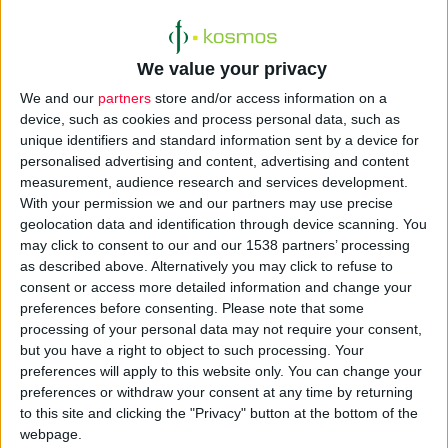
We value your privacy
We and our
partners
store and/or access information on a
device, such as cookies and process personal data, such as
unique identifiers and standard information sent by a device for
personalised advertising and content, advertising and content
measurement, audience research and services development.
Η σημαντική επένδυση του Ομίλου της
Boehringer Ingelheim
With your permission we and our partners may use precise
GmbH
, που αφορά τη μονάδα παραγωγής νέων καινοτόμων
geolocation data and identification through device scanning. You
may click to consent to our and our 1538 partners’ processing
φαρμάκων και την παραγωγή αντιδιαβητικών σκευασμάτων σε
as described above. Alternatively you may click to refuse to
φιαλίδια για την αγορά της Αμερικής, φέρνει νέες
θέσεις
consent or access more detailed information and change your
εργασίας
, ενώ το εργοστάσιο της εταιρείας στο Κορωπί
preferences before consenting.
Please note that some
μετατρέπεται σε ένα κέντρο εξαγωγών ακόμα μεγαλύτερο, με
processing of your personal data may not require your consent,
but you have a right to object to such processing. Your
ένα δίκτυο που θα ξεπερνά τις 100 χώρες.
preferences will apply to this website only. You can change your
preferences or withdraw your consent at any time by returning
Κατά τη διάρκεια θεμελίωσης της νέας πτέρυγας, ο
to this site and clicking the "Privacy" button at the bottom of the
Πρωθυπουργός τόνισε πως στόχος της κυβέρνησής του είναι
webpage.