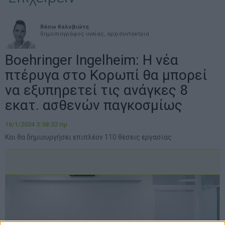
Βάσω Καλυβιώτη
δημοσιογράφος υγείας, αρχισυντάκτρια
Boehringer Ingelheim: Η νέα
πτέρυγα στο Κορωπί θα μπορεί
να εξυπηρετεί τις ανάγκες 8
εκατ. ασθενών παγκοσμίως
16/1/2024 3:38:32 πμ
Και θα δημιουργήσει επιπλέον 110 θέσεις εργασίας